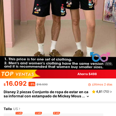
1/10
Ahorra $498
16.092
-3%
¡Últimos 2 días
$
$16.590
Disney 2 piezas Conjunto de ropa de estar en ca
4,81
(
70
)
sa informal con estampado de Mickey Mous
e para hombres, con top de cuello redondo
y pantalones cortos, adecuado para primavera/v
erano
Talla
US
5 left
5 left
8 left