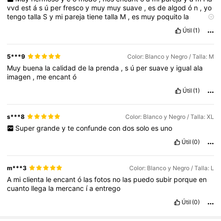
vvd
est
á
s
ú
per
fresco
y
muy
muy
suave
,
es
de
algod
ó
n
,
yo
tengo
talla
S
y
mi
pareja
tiene
talla
M
,
es
muy
poquito
la
diferencia
la
vvd
pero
s
ú
per
c
ó
modos
y
muy
muy
Útil
(1)
recomendados
,
si
est
á
n
dudarlo
en
pedirlo
,
c
ó
mprenlo
viene
tal
cual
ala
foto
y
es
muy
bonito
para
compartirlo
con
tu
pareja
,
amigo
etc
5***9
Color: Blanco y Negro / Talla: M
Muy
buena
la
calidad
de
la
prenda
,
s
ú
per
suave
y
igual
ala
imagen
,
me
encant
ó
Útil
(1)
s***8
Color: Blanco y Negro / Talla: XL
Super
grande
y
te
confunde
con
dos
solo
es
uno
Útil
(0)
m***3
Color: Blanco y Negro / Talla: L
A
mi
clienta
le
encant
ó
las
fotos
no
las
puedo
subir
porque
en
cuanto
llega
la
mercanc
í
a
entrego
Útil
(0)