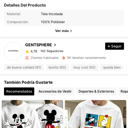
Detalles Del Producto
Material:
Tela tricotada
142 Seguidores
4,78
Composición:
100% Poliéster
142 Seguidores
4,78
Ver más
142 Seguidores
4,78
142 Seguidores
4,78
GENTSPHERE
Seguir
142 Seguidores
4,78
Clientes habituales
9K Vendido recientemente
142 Seguidores
4,78
de buena calidad (91)
bonito (83)
muy cool (50)
queda bien (31)
142 Seguidores
4,78
142 Seguidores
4,78
También Podría Gustarte
142 Seguidores
4,78
Recomendados
Accesorios de Vestir
Deportes & Exteriores
Ropa
142 Seguidores
4,78
142 Seguidores
4,78