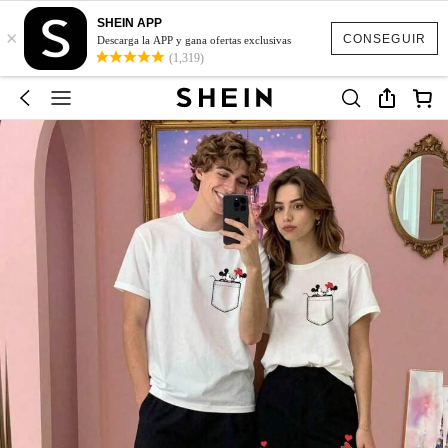
SHEIN APP
×
CONSEGUIR
Descarga la APP y gana ofertas exclusivas
(1,319)