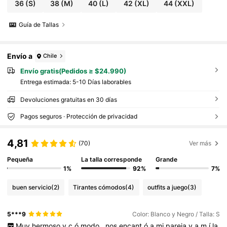
36
(S)
38
(M)
40
(L)
42
(XL)
44
(XXL)
Guía de Tallas
Envío a
Chile
Envío gratis(Pedidos ≥ $24.990)
Entrega estimada:
5-10 Días laborables
Devoluciones gratuitas en 30 días
Pagos seguros · Protección de privacidad
4,81
(70)
Ver más
Pequeña
La talla corresponde
Grande
1%
92%
7%
buen servicio
(2)
Tirantes cómodos
(4)
outfits a juego
(3)
5***9
Color: Blanco y Negro / Talla: S
Muy
hermoso
y
c
ó
modo
,
nos
encant
ó
a
mi
pareja
y
a
m
í
la