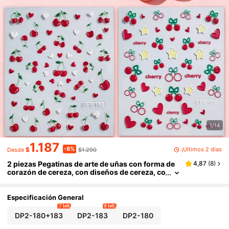
1/14
1.187
-8%
¡Últimos 2 días
$
$1.290
Desde
2 piezas Pegatinas de arte de uñas con forma de
4,87
(
8
)
corazón de cereza, con diseños de cereza, co
razón y lazo, minimalistas y frescos, adecuad
os para reuniones diarias y manicura DIY, libera t
u imaginación para crear un adorable arte de uña
Especificación General
s de cereza
7 left
8 left
DP2-180+183
DP2-183
DP2-180