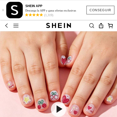
SHEIN APP
×
CONSEGUIR
Descarga la APP y gana ofertas exclusivas
(1,319)