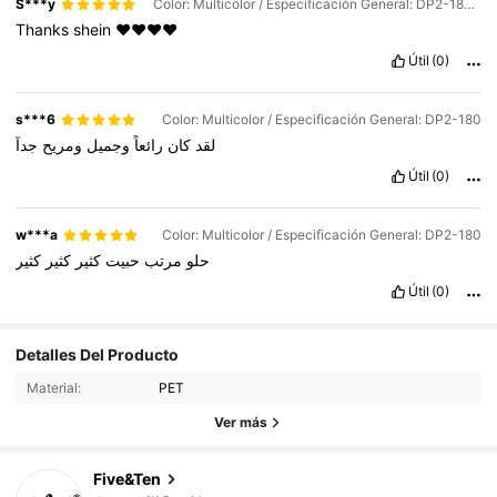
S***y
Color: Multicolor / Especificación General: DP2-180+183
Thanks
shein
❤️❤️❤️❤️
Útil
(0)
s***6
Color: Multicolor / Especificación General: DP2-180
لقد
كان
رائعاً
وجميل
ومريح
جدآ
Útil
(0)
w***a
Color: Multicolor / Especificación General: DP2-180
حلو
مرتب
حبيت
كثير
كثير
كثير
Útil
(0)
1K Seguidores
4,78
Detalles Del Producto
Material:
PET
1K Seguidores
4,78
Ver más
Five&Ten
1K Seguidores
4,78