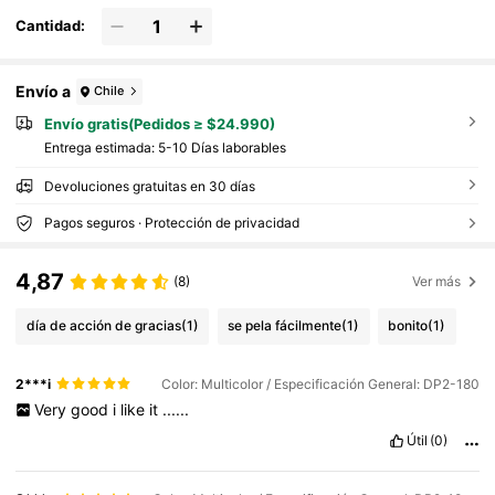
Cantidad:
Envío a
Chile
Envío gratis(Pedidos ≥ $24.990)
Entrega estimada:
5-10 Días laborables
Devoluciones gratuitas en 30 días
Pagos seguros · Protección de privacidad
4,87
(8)
Ver más
día de acción de gracias
(1)
se pela fácilmente
(1)
bonito
(1)
2***i
Color: Multicolor / Especificación General: DP2-180
Very
good
i
like
it
......
Útil
(0)