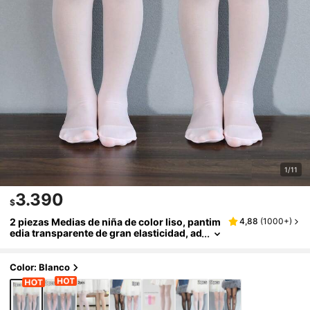
1/11
3.390
$
2 piezas Medias de niña de color liso, pantim
4,88
(
1000+
)
edia transparente de gran elasticidad, ad
ecuado para primavera/verano/otoño/in
vierno
Color: Blanco