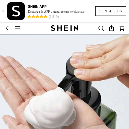
SHEIN APP
×
CONSEGUIR
Descarga la APP y gana ofertas exclusivas
(1,319)