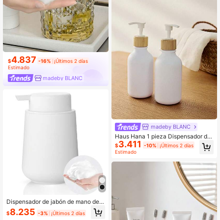
4.837
$
-16%
¡Últimos 2 días
Estimado
madeby BLANC
madeby BLANC
Haus Hana 1 pieza Dispensador de
3.411
jabón blanco recargable con bomba
$
-10%
¡Últimos 2 días
de bambú, botella de 16 oz para jab
Estimado
ón de manos, jabón para platos o lo
ción
Dispensador de jabón de mano de e
spuma blanca mate de 11 onzas - E
8.235
$
-3%
¡Últimos 2 días
stilo minimalista moderno, adecuad