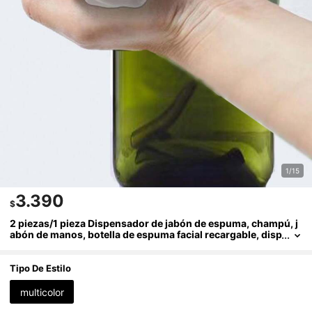
1/15
3.390
$
2 piezas/1 pieza Dispensador de jabón de espuma, champú, j
abón de manos, botella de espuma facial recargable, disp
ensador de jabón de espuma para baño, botella de jabón
de espuma. Capacidad 450ml/250ml, tamaño grande, recarg
able. Adecuado para ducha, uso de champú, perfecto para vi
Tipo De Estilo
ajes, piscina, playa
multicolor