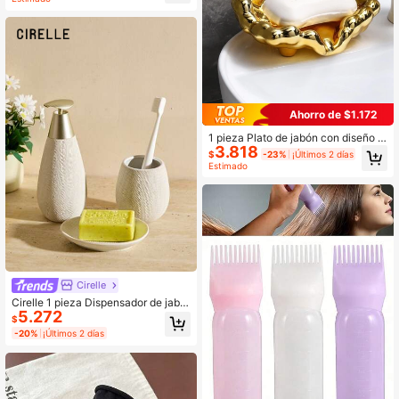
ampú, gel de ducha, accesorio de t
ocador elegante
Ahorro de $1.172
1 pieza Plato de jabón con diseño d
3.818
e nube sin perforación, decoración
$
-23%
¡Últimos 2 días
para el hogar y el baño, decoración
Estimado
de otoño, de vuelta a la escuela
Cirelle
Cirelle 1 pieza Dispensador de jabó
5.272
n de cerámica, dispensador de jabó
$
n de manos de cerámica retro y cre
-20%
¡Últimos 2 días
ativo, recargable para líquido, perfe
cto para decoración de cocina y ba
ño