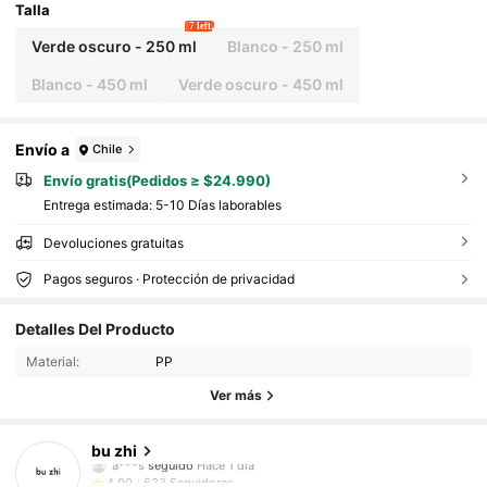
Talla
7 left
Verde oscuro - 250 ml
Blanco - 250 ml
Blanco - 450 ml
Verde oscuro - 450 ml
Envío a
Chile
Envío gratis(Pedidos ≥ $24.990)
Entrega estimada:
5-10 Días laborables
Devoluciones gratuitas
Pagos seguros · Protección de privacidad
633 Seguidores
4,90
Detalles Del Producto
Material:
PP
633 Seguidores
4,90
Ver más
633 Seguidores
4,90
bu zhi
633 Seguidores
4,90