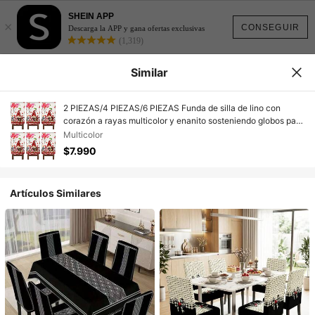
SHEIN APP
×
CONSEGUIR
Descarga la APP y gana ofertas exclusivas
(1,319)
Similar
2 PIEZAS/4 PIEZAS/6 PIEZAS Funda de silla de lino con
corazón a rayas multicolor y enanito sosteniendo globos para
el Día de San Valentín, removible y fácil de limpiar, adecuada
Multicolor
para aniversario, boda, mesa de cocina y comedor,
$7.990
decoración y protección de silla para fiesta
Artículos Similares