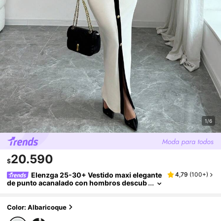
1/6
20.590
$
Elenzga 25-30+ Vestido maxi elegante
4,79
(
100+
)
de punto acanalado con hombros descub
iertos, bloque de color, abertura y botone
s metálicos para mujer, para fiestas casuales
en otoño/invierno
Color: Albaricoque