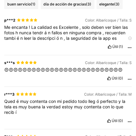
buen servicio
(1)
día de acción de gracias
(3)
elegante
(3)
p***2
Color: Albaricoque / Talla: S
Me
encanta
!
La
calidad
es
Excelente
,
solo
deben
ver
bien
las
fotos
h
nunca
tendr
á
n
fallos
en
ninguna
compra
,
recuerden
tambi
é
n
leer
la
descripci
ó
n
,
la
seguridad
de
la
app
es
excepcional
,
gracias
shein
!
Útil
(1)
s***s
Color: Albaricoque / Talla: S
😍😍😍😍😍😍😍😍😍😍😍😍😍😍😍😍😍😍😍😍😍😍😍😍😍😍
Útil
(0)
r***3
Color: Albaricoque / Talla: M
Qued
é
muy
contenta
con
mi
pedido
todo
lleg
ó
perfecto
y
la
tela
es
muy
buena
la
verdad
estoy
muy
contenta
con
lo
que
recib
í
Útil
(0)