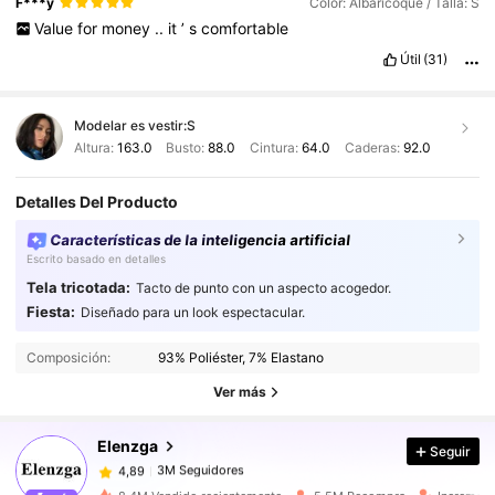
F***y
Color: Albaricoque / Talla: S
Value
for
money
..
it
’
s
comfortable
Útil
(31)
Modelar es vestir:
S
Altura:
163.0
Busto:
88.0
Cintura:
64.0
Caderas:
92.0
Detalles Del Producto
Características de la inteligencia artificial
Escrito basado en detalles
Tela tricotada:
Tacto de punto con un aspecto acogedor.
Fiesta:
Diseñado para un look espectacular.
3M Seguidores
4,89
Composición:
93% Poliéster, 7% Elastano
Ver más
3M Seguidores
4,89
Elenzga
Seguir
3M Seguidores
4,89
c***p
pagó
Hace 1 día