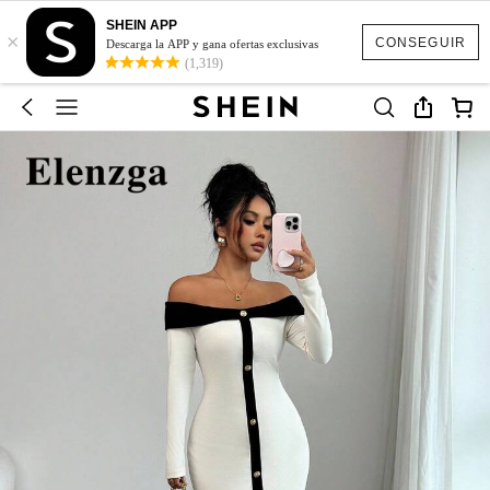
SHEIN APP
×
CONSEGUIR
Descarga la APP y gana ofertas exclusivas
(1,319)