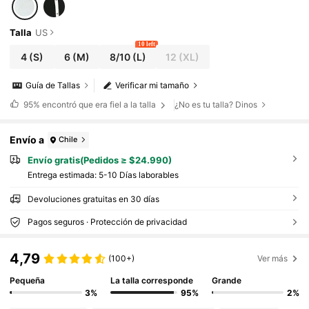
Talla
US
10 left
4
(S)
6
(M)
8/10
(L)
12
(XL)
Guía de Tallas
Verificar mi tamaño
95%
encontró que era fiel a la talla
¿No es tu talla? Dinos
Envío a
Chile
Envío gratis(Pedidos ≥ $24.990)
Entrega estimada:
5-10 Días laborables
Devoluciones gratuitas en 30 días
Pagos seguros · Protección de privacidad
4,79
(100+)
Ver más
Pequeña
La talla corresponde
Grande
3%
95%
2%