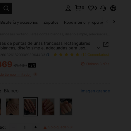
0
0
a. Press Enter to select.
Bisutería y accesorios
Zapatos
Ropa interior y ropa para dormir
Ho
24 piezas de puntas de uñas francesas rectangulares cortas blancas, diseño simple, adecuadas para uso diario; accesorios de uñas artificiales, pegamento de cápsula enviado al azar
zas de puntas de uñas francesas rectangulares
 blancas, diseño simple, adecuadas para uso
; accesorios de uñas artificiales, pegamento de
b260326182990893064433
(15 Comentarios)
a enviado al azar
369
¡Últimos 3 días
$1.490
-8%
ICE AND AVAILABILITY
 de tiempo limitado
:
Blanco
Imagen grande
ad:
¡Solo quedan 8!