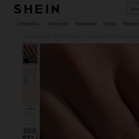
Uñas
Use up 
Categorías
Solo para ti
Novedades
Ofertas
Ropa de
Página principal
Belleza & Salud
Cuidado de uñas, manos y pies
/
/