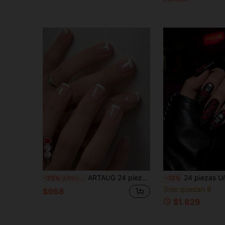
5
ARTAUG 24 piezas de puntas de uñas en forma de ataúd cortas y brillantes, manicura francesa rosa y blanca, reutilizables, para mujeres. Uñas postizas, suministros de arte de uñas, calcomanías de uñas.
24 piezas Uñas de ballet medianas y largas con diseño de rosa & calavera gótico o
-25%
¡Últimos 3 días
-12%
Solo quedan 8
$968
$1.829