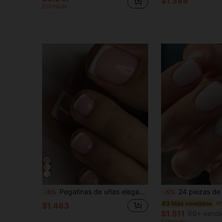
$1.386
Estimado
Pegatinas de uñas elegantes Y2K, 24 piezas de envolturas de uñas cuadradas cortas para los pies, estilo minimalista francés rosa lindo, set de arte de uñas de gel, calcomanías de uñas removibles, adecuadas para vacaciones, fiestas, citas, uso diario, regalos, incluye 24 piezas de gel de gelatina y lima de uñas
24 piezas de uñas postizas cuadradas cortas de estilo francés de color blanco cremoso con cobertura completa y elegante + pegamento de
-8%
-5%
#3 Más vendidos
$1.463
$1.511
60+ vendi
Estimado