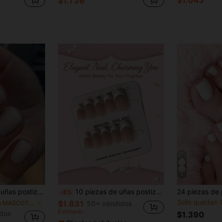
$1.736
4
 gelatina + juego de lima de uñas, para que las damas/niñas las usen en fiestas, bailes y diversas ocasiones diarias
10 piezas de uñas postizas de estilo minimalista clásico, de forma almendrada corta, tejidas a mano de manera pura, con fondo de uña natural, adecuadas para que las mujeres y niñas las usen a diario, incluye juego de uñas postizas para aplicar
-8%
Solo quedan 
$1.831
en MASCOTA Uñas postizas a presión
50+ vendidos
Estimado
dos
$1.390