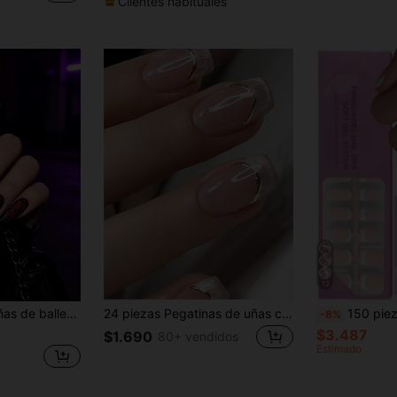
Clientes habituales
12
scuro para Halloween + 1 pieza pegamento de gelatina + 1 pieza lima de uñas
24 piezas Pegatinas de uñas cortas cuadradas, color base nude con puntas de purpurina y líneas doradas, calidad de salón, fáciles de aplicar, el set incluye 1 botella de pegamento para uñas y 1 lima de uñas, perfecto para la oficina y la noche de cita. Productos de cuidado de uñas
150 piezas de puntas de uñas francesas rectangulares, puntas de uñas
-8%
$3.487
$1.690
80+ vendidos
Estimado