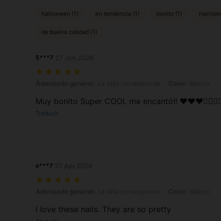
halloween (1)
en tendencia (1)
bonito (1)
mantien
de buena calidad (1)
5***7
27 Jun,2026
Adecuado general: La talla corresponde, Color: Blanco
Adecuado general:
La talla corresponde
Color:
Blanco
Muy bonito Super COOL me encantó!! ❤️❤️❤️👌🏼👌🏼❤️❤️
Traducir
a***7
27 Apr,2026
Adecuado general: La talla corresponde, Color: Blanco
Adecuado general:
La talla corresponde
Color:
Blanco
I love these nails. They are so pretty