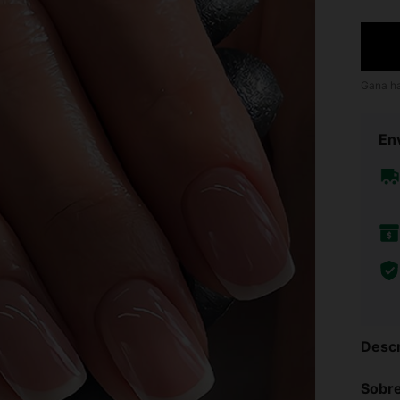
Gana h
Env
Descr
Sobre