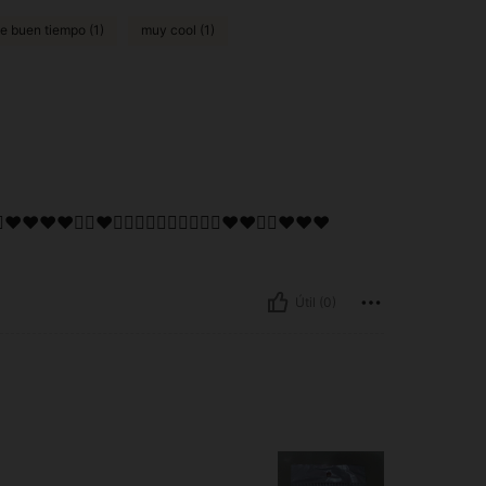
e buen tiempo (1)
muy cool (1)
❤️❤️👌🏼❤️👌🏼👌🏼👌🏼👌🏼👌🏼❤️❤️👌🏼❤️❤️❤️
Útil (0)