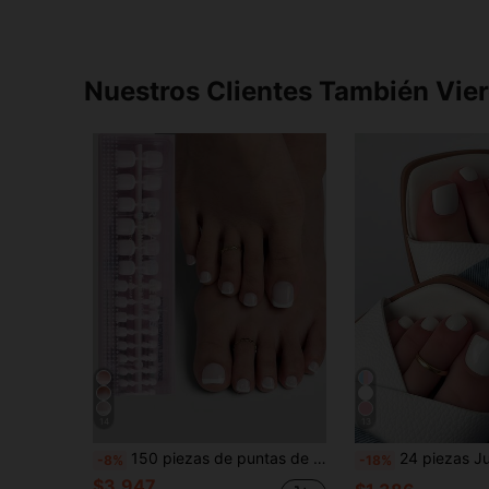
Nuestros Clientes También Vie
14
13
150 piezas de puntas de uñas postizas cuadradas cortas de color marrón/rosa, con 15 opciones de tamaño, uñas postizas francesas cortas mate, adecuadas para decorar las uñas de los pies de mujeres y niñas, suministros para uñas
24 piezas Juego de uñas postizas cortas de cobertura completa en color blanco cuadrado, adecuado para uso diario de mujeres y 
-8%
-18%
$3.947