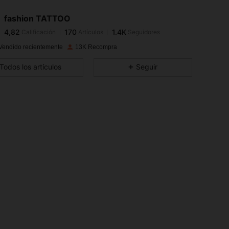
fashion TATTOO
4,82
170
1.4K
Calificación
Artículos
Seguidores
p***9
pagó
Hace 1 día
Vendido recientemente
13K Recompra
4,82
170
1.4K
Todos los artículos
Seguir
4,82
170
1.4K
4,82
170
1.4K
4,82
170
1.4K
4,82
170
1.4K
4,82
170
1.4K