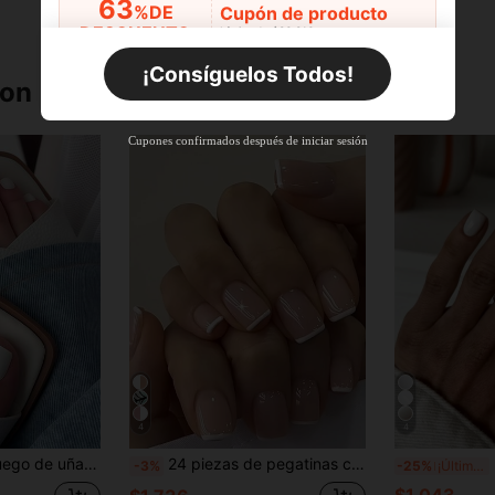
63
%DE
Cupón de producto
DESCUENTO
Límite de $36.316
Por tiempo limitado
Pedidos de +$27.936
¡Consíguelos Todos!
ron
Nuevo usuario
63
%DE
Cupón de producto
Cupones confirmados después de iniciar sesión
DESCUENTO
Límite de $36.316
Por tiempo limitado
Pedidos de +$37.248
Nuevo usuario
50
%DE
Cupón de producto
DESCUENTO
Límite de $49.353
Por tiempo limitado
Pedidos de +$55.871
4
4
niñas, incluye 1 pieza de pegatina adhesiva y 1 pieza de lima de uñas mini, entrega aleatoria de pegamento de gelatina
24 piezas de pegatinas cuadradas cortas de unicolor con borde blanco francés, incluye 1 botella de pegamento para uñas y 1 lima de uñas, adecuado para mujeres para la vida diaria o las uñas de compras Suministros para uñas
24
-3%
-25%
¡Últimos 3 días
$1.043