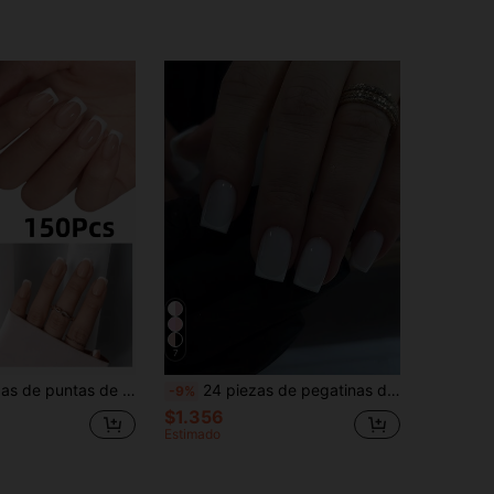
7
 de gel suave francés color nude, juego de uñas postizas, adecuado para DIY, estilo simple de uso múltiple, 15 tamaños aptos para mujeres
24 piezas de pegatinas de uñas cuadradas medianas ¡para actualizar tu look al instante! Pegatinas blancas lechosas, puntas francesas blancas, uñas postizas de cobertura total adecuadas para mujeres y niñas. Incluye 1 hoja de pegatinas adhesivas y 1 lima de uñas mini. Adecuado para otoño/invierno, fiestas, citas y uso diario. Se incluyen uñas postizas de gel de gelatina aleatorias. Suministros para uñas
-9%
$1.356
Estimado