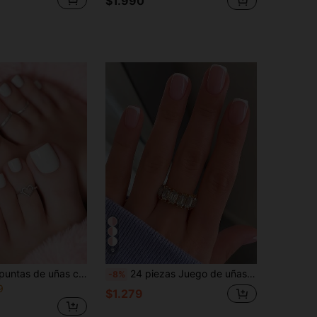
$1.990
6
24 piezas de puntas de uñas cuadradas cortas blancas brillantes, superficie minimalista brillante, uñas postizas de cobertura completa, adecuadas para el uso diario de mujeres y niñas
24 piezas Juego de uñas postizas cuadradas cortas con gel, diseño minimalista clásico de manicura francesa, adecuado para mujeres y niñas. El set incluye 1 hoja de adhesivos y 1 tira de gel de jalea mini. Los suministros para uñas se envían al azar.
-8%
9
$1.279