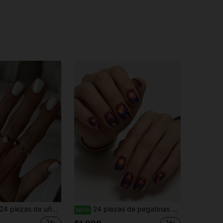
 piezas de uñas postizas cuadradas cortas blancas de estilo francés minimalista clásico de cobertura completa para elevar tu look, adecuadas para fiestas, citas y uso diario
24 piezas de pegatinas de uñas cortas de Halloween con patrón de árbol muerto brillante, calabaza naranja y degradado de teñido anudado, uñas negras removibles y reutilizables, parches de uñas de color contrastante para viajes, fiestas, vacaciones y eventos
NEW