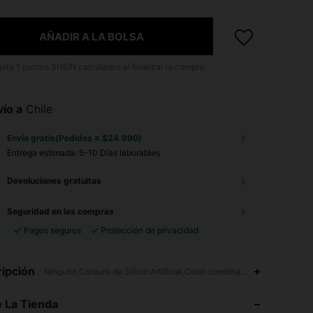
AÑADIR A LA BOLSA
asta
1
puntos SHEIN calculados al finalizar la compra.
ío a
Chile
Envío gratis(Pedidos ≥ $24.990)
Entrega estimada:
5-10 Días laborables
Devoluciones gratuitas
Seguridad en las compras
Pagos seguros
Protección de privacidad
4,82
170
1.4K
ipción
Ninguno,Carburo de Silicio Artificial,Color combinado
 La Tienda
4,82
170
1.4K