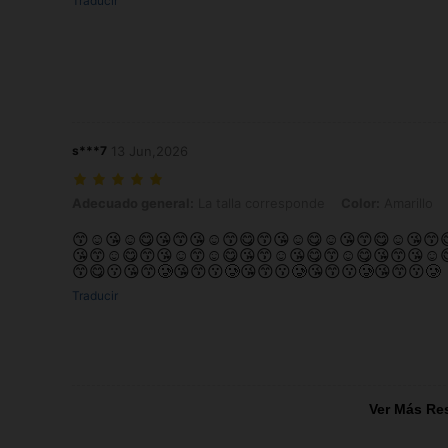
Traducir
s***7
13 Jun,2026
Adecuado general: La talla corresponde, Color: Amarillo
Adecuado general:
La talla corresponde
Color:
Amarillo
😙☺️😘☺️😋😘😙😘☺️😙😋😙😘☺️😋☺️😘😙😋☺️😘😙
😘😙☺️😋😙😘☺️😙☺️😋😘😙☺️😘😋😙☺️😋😘😙😘☺️
😙😋😗😘😙🥲😘😙😗🥲😘😙😗🥲😘😙😗🥲😘😙😗🥲
Traducir
Ver Más Re