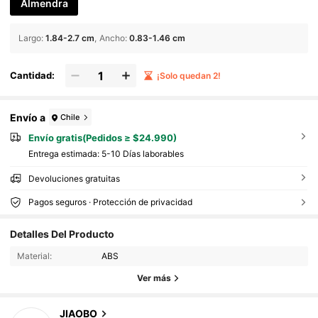
Almendra
Largo
:
1.84-2.7 cm
Ancho
:
0.83-1.46 cm
Cantidad:
¡Solo quedan 2!
Envío a
Chile
Envío gratis(Pedidos ≥ $24.990)
Entrega estimada:
5-10 Días laborables
Devoluciones gratuitas
Pagos seguros · Protección de privacidad
Detalles Del Producto
1K Seguidores
4,84
Material:
ABS
1K Seguidores
4,84
Ver más
1K Seguidores
4,84
1K Seguidores
4,84
JIAOBO