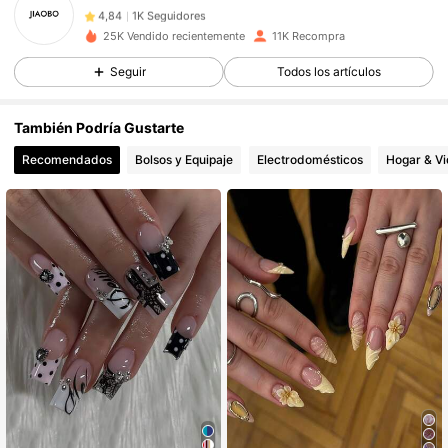
1K Seguidores
4,84
25K Vendido recientemente
11K Recompra
1K Seguidores
4,84
Seguir
Todos los artículos
1K Seguidores
4,84
1K Seguidores
4,84
También Podría Gustarte
1K Seguidores
4,84
Recomendados
Bolsos y Equipaje
Electrodomésticos
Hogar & V
1K Seguidores
4,84
1K Seguidores
4,84