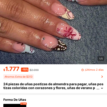
1/5
1.777
-15%
¡Últimos 2 días
$
$2.090
Ahorros Extra de $313
24 piezas de uñas postizas de almendra para pegar, uñas pos
tizas coloridas con corazones y flores, uñas de verano p
ara mujeres
Forma De Uñas
2 left