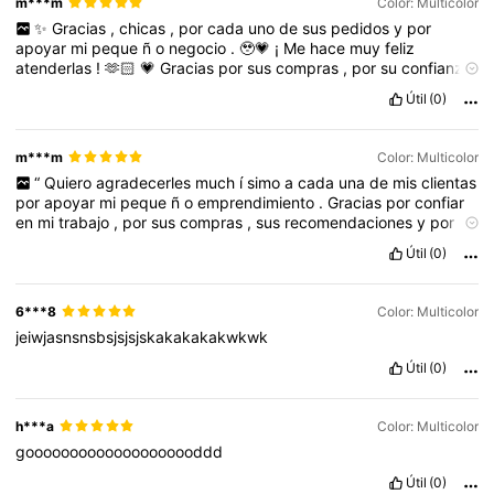
m***m
Color: Multicolor
✨
Gracias
,
chicas
,
por
cada
uno
de
sus
pedidos
y
por
apoyar
mi
peque
ñ
o
negocio
.
🥹💗
¡
Me
hace
muy
feliz
atenderlas
!
🫶🏻
💗
Gracias
por
sus
compras
,
por
su
confianza
y
por
elegir
mi
emprendimiento
.
¡
Las
quiero
mucho
,
bonitas
!
Útil
(0)
✨
🛍️
Cada
pedido
significa
much
í
simo
para
m
í.
¡
Gracias
por
apoyar
mi
negocio
y
por
su
preferencia
!
💕✨
m***m
Color: Multicolor
“
Quiero
agradecerles
much
í
simo
a
cada
una
de
mis
clientas
por
apoyar
mi
peque
ñ
o
emprendimiento
.
Gracias
por
confiar
en
mi
trabajo
,
por
sus
compras
,
sus
recomendaciones
y
por
elegir
mis
u
ñ
as
y
pesta
ñ
as
.
De
verdad
significa
much
í
simo
Útil
(0)
para
m
í,
porque
detr
á
s
de
cada
pedido
hay
tiempo
,
dedicaci
ó
n
y
mucho
cari
ñ
o
.
🥹💗
Gracias
por
su
paciencia
,
por
esperar
sus
pedidos
y
por
seguir
apoy
á
ndome
poco
a
poquito
6***8
Color: Multicolor
.
Cada
compra
,
cada
mensaje
y
cada
recomendaci
ó
n
me
jeiwjasnsnsbsjsjsjskakakakakwkwk
ayuda
much
í
simo
a
seguir
creciendo
y
mejorar
cada
d
í
a
para
ustedes
.
✨
Sin
ustedes
esto
no
ser
í
a
posible
,
gracias
por
Útil
(0)
h***a
Color: Multicolor
goooooooooooooooooooddd
Útil
(0)