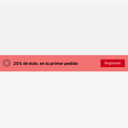
oradas, incluye pegamento de gelat
falsas de ajuste perfecto, incluye 1
ina y lima de uñas, perfecto para el
pieza de pegamento de gelatina y 1
uso diario de niñas y mujeres, fiesta
pieza de lima de uñas, adecuado pa
s, regreso a la escuela, suministros
ra uso diario de mujeres
de arte de uñas
20% de dcto. en tu primer pedido
Regístrate
¡15% DE DESCUENTO!
AÑADIR A LA BOLSA