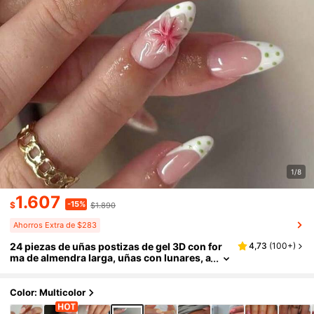
1/8
1.607
-15%
$
$1.890
Ahorros Extra de $283
24 piezas de uñas postizas de gel 3D con for
4,73
(
100+
)
ma de almendra larga, uñas con lunares, a
rte de uñas con flores y perlas, uñas posti
zas francesas, incluye 1 pieza de cinta adhesi
va de doble cara y 1 pieza de lima de uñas, arte
Color: Multicolor
de uñas de verano y uñas francesas