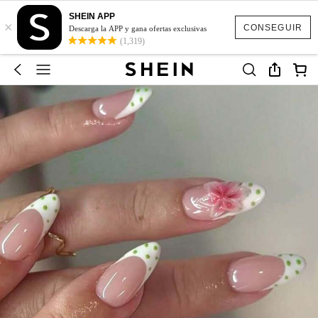
SHEIN APP
×
CONSEGUIR
Descarga la APP y gana ofertas exclusivas
(1,319)