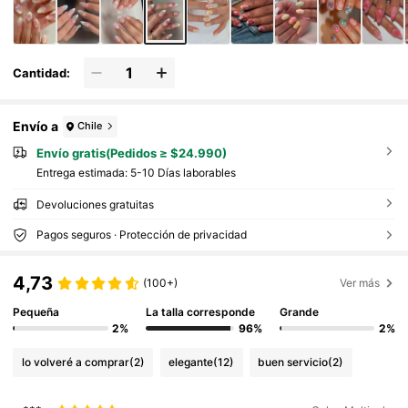
Cantidad:
Envío a
Chile
Envío gratis(Pedidos ≥ $24.990)
Entrega estimada:
5-10 Días laborables
Devoluciones gratuitas
Pagos seguros · Protección de privacidad
4,73
(100+)
Ver más
Pequeña
La talla corresponde
Grande
2%
96%
2%
lo volveré a comprar
(2)
elegante
(12)
buen servicio
(2)