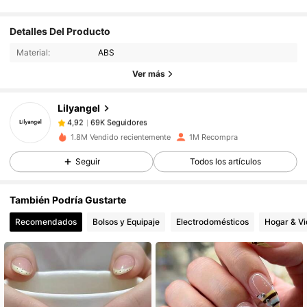
Detalles Del Producto
69K Seguidores
4,92
Material:
ABS
Ver más
69K Seguidores
4,92
Lilyangel
69K Seguidores
4,92
1.8M Vendido recientemente
1M Recompra
Seguir
Todos los artículos
69K Seguidores
4,92
También Podría Gustarte
69K Seguidores
4,92
Recomendados
Bolsos y Equipaje
Electrodomésticos
Hogar & V
69K Seguidores
4,92
69K Seguidores
4,92