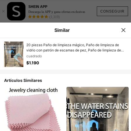
SHEIN APP
×
CONSEGUIR
Descarga la APP y gana ofertas exclusivas
(1,319)
Similar
20 piezas Paño de limpieza mágico, Paño de limpieza de
vidrio con patrón de escamas de pez, Paño de limpieza de
vidrio sin rayas, Altamente absorbente y sin pelusa,
cuadrado
Adecuado para cocina, coche, baño y limpieza multiusos,
$1.190
Suministros de limpieza del hogar esenciales (Opcional
1/5/10/20 piezas)
Artículos Similares