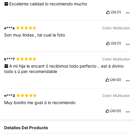
Excelente
calidad
lo
recomiendo
mucho
Útil
(1)
e***a
Color: Multicolor
Son
muy
lindas
,
tal
cual
la
foto
Útil
(1)
k***7
Color: Multicolor
A
mi
hija
le
encant
ó
recibimos
todo
perfecto
..
est
á
divino
todo
s
ú
per
recomendable
Útil
(0)
n***3
Color: Multicolor
Muy
bonito
me
gust
ó
lo
recomiendo
Útil
(0)
Detalles Del Producto
17K Seguidores
4,93