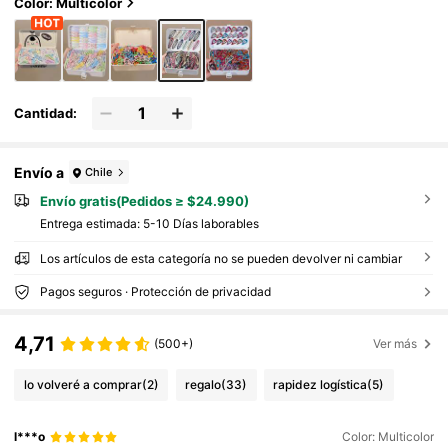
nzas para el flequillo, pinzas para cabello suel
Color: Multicolor
to para uso diario
Cantidad:
Envío a
Chile
Envío gratis(Pedidos ≥ $24.990)
Entrega estimada:
5-10 Días laborables
Los artículos de esta categoría no se pueden devolver ni cambiar
Pagos seguros · Protección de privacidad
4,71
(500+)
Ver más
lo volveré a comprar
(2)
regalo
(33)
rapidez logística
(5)
l***o
Color: Multicolor