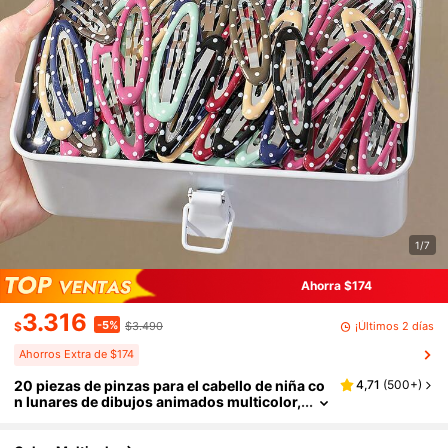
1/7
Ahorra $174
3.316
-5%
¡Últimos 2 días
$
$3.490
Ahorros Extra de $174
20 piezas de pinzas para el cabello de niña co
4,71
(
500+
)
n lunares de dibujos animados multicolor,
accesorios para el cabello, pinzas laterale
s, pinzas para la parte trasera de la cabeza, pi