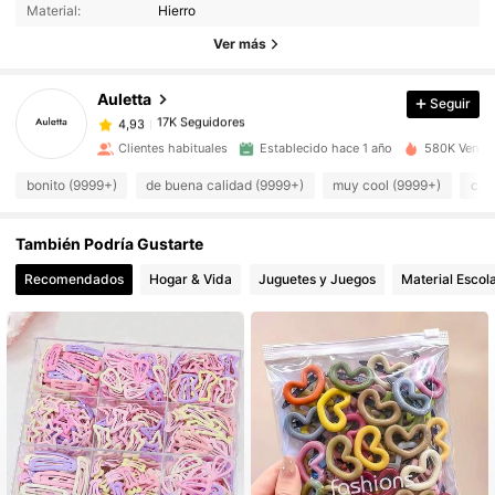
Material:
Hierro
Ver más
17K Seguidores
4,93
Auletta
Seguir
17K Seguidores
4,93
Clientes habituales
Establecido hace 1 año
580K Vendid
bonito (9999+)
de buena calidad (9999+)
muy cool (9999+)
com
17K Seguidores
4,93
También Podría Gustarte
17K Seguidores
4,93
Recomendados
Hogar & Vida
Juguetes y Juegos
Material Escola
17K Seguidores
4,93
17K Seguidores
4,93
17K Seguidores
4,93