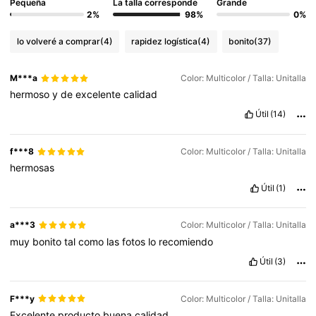
Pequeña
La talla corresponde
Grande
2%
98%
0%
lo volveré a comprar
(4)
rapidez logística
(4)
bonito
(37)
M***a
Color: Multicolor / Talla: Unitalla
hermoso
y
de
excelente
calidad
Útil
(14)
f***8
Color: Multicolor / Talla: Unitalla
hermosas
Útil
(1)
a***3
Color: Multicolor / Talla: Unitalla
muy
bonito
tal
como
las
fotos
lo
recomiendo
Útil
(3)
F***y
Color: Multicolor / Talla: Unitalla
Excelente
producto
buena
calidad