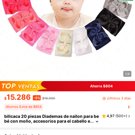
1/8
Ahorra $804
15.286
-5%
¡Últimos 3 días
$
$16.090
Ahorros Extra de $804
bilicaca 20 piezas Diademas de nailon para be
4,97
(
500+
)
bé con moño, accesorios para el cabello e
lásticos con moño de cinta para recién na
cidos, bebés y niños, colores aleatorios