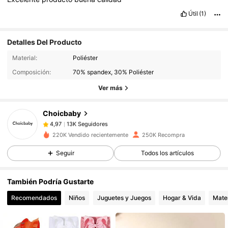
Útil
(1)
Detalles Del Producto
13K Seguidores
4,97
Material:
Poliéster
Composición:
70% spandex, 30% Poliéster
Ver más
13K Seguidores
4,97
Choicbaby
13K Seguidores
4,97
220K Vendido recientemente
250K Recompra
Seguir
Todos los artículos
13K Seguidores
4,97
También Podría Gustarte
13K Seguidores
4,97
Recomendados
Niños
Juguetes y Juegos
Hogar & Vida
Mater
13K Seguidores
4,97