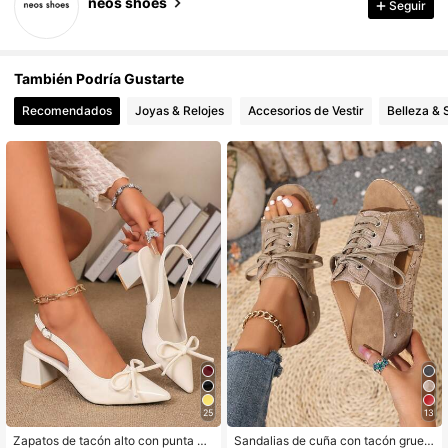
neos shoes
Seguir
También Podría Gustarte
Recomendados
Joyas & Relojes
Accesorios de Vestir
Belleza & 
25
13
Zapatos de tacón alto con punta ne
Sandalias de cuña con tacón grues