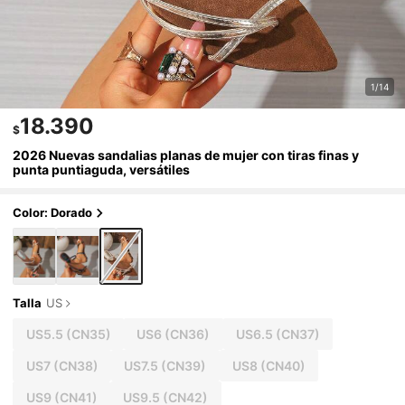
1/14
18.390
$
2026 Nuevas sandalias planas de mujer con tiras finas y
punta puntiaguda, versátiles
Color: Dorado
Talla
US
US5.5
(CN35)
US6
(CN36)
US6.5
(CN37)
US7
(CN38)
US7.5
(CN39)
US8
(CN40)
US9
(CN41)
US9.5
(CN42)