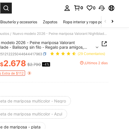
0
0
a. Press Enter to select.
Bisutería y accesorios
Zapatos
Ropa interior y ropa para dormir
Ho
bustos
Nuevo modelo 2026 - Peine mariposa Valorant Nightblade - Balisong sin filo - Regalo para amigos, fiestas, cumpleaños, coleccionistas
/
modelo 2026 - Peine mariposa Valorant
lade - Balisong sin filo - Regalo para amigos,
s, cumpleaños, coleccionistas
l251212225044644417963
(29 Comentarios)
2.678
¡Últimos 2 días
$
$2.790
-4%
ICE AND AVAILABILITY
s Extra de $112
eta de mariposa multicolor - Negro
eta de mariposa multicolor - Azul
e de mariposa - plata