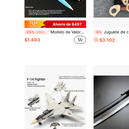
Ahorro de $497
Modelo de Valorant de 30 cm, juguete plegable, versión visual del modelo de arma de Valorant, modelo periférico de Vanguard Contract Singularity Butterfly Island Valorant
Juguete de cuchillo de de madera, juguete de dardo de madera - cuchillo de madera, dard
-25%
Últimas 6 hrs
-6%
$1.493
$3.102