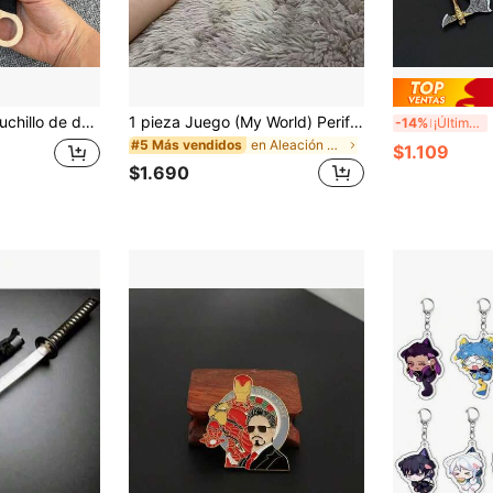
o, espada de madera grande, cuchillo de madera, juguetes para adolescentes
1 pieza Juego (My World) Periférico de Juego Anime Llavero Colgante Tótem Metal Periférico de Juego Cyber Estéreo Mochila Adorno Mini Relieve
¡Nu
-14%
¡Últimos 2 días
en Aleación de aluminio Juguetes coleccionables
#5 Más vendidos
$1.109
$1.690