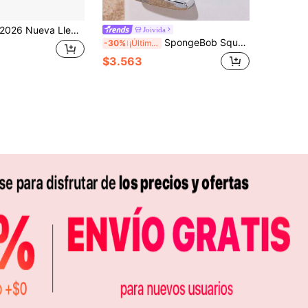
 Nueva Llegada - 1 pieza Lanzador de Telaraña de Héroe Araña, Lanzador de Héroe Araña con Adhesivo de Pared, Divertido e Interesante, Rociador de Telaraña de Araña Realista, Juguete de Disfraz de Transformación de Héroe, Regalo de Cumpleaños, Regalo de Pascua, Juguete de Regalo de Vacaciones
Joivida
SpongeBob SquarePants | Joivida 1 pieza Imán de refrigerador con forma interesante, buena decoración para la nevera, adecuado para la cocina, también es un abridor de botellas, excelente para el hogar, fiestas, dormitorios, un regalo único para el día de la inauguración de la casa, cumpleaños o aniversario
-30%
¡Últimos 2 días
$3.563
APP