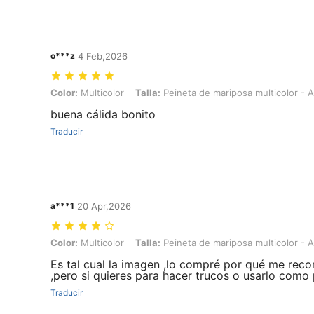
o***z
4 Feb,2026
Color: Multicolor, Talla: Peineta de mariposa multicolor - Azul
Color:
Multicolor
Talla:
Peineta de mariposa multicolor - A
buena cálida bonito
Traducir
a***1
20 Apr,2026
Color: Multicolor, Talla: Peineta de mariposa multicolor - Azul
Color:
Multicolor
Talla:
Peineta de mariposa multicolor - A
Es tal cual la imagen ,lo compré por qué me reco
,pero si quieres para hacer trucos o usarlo como
Traducir