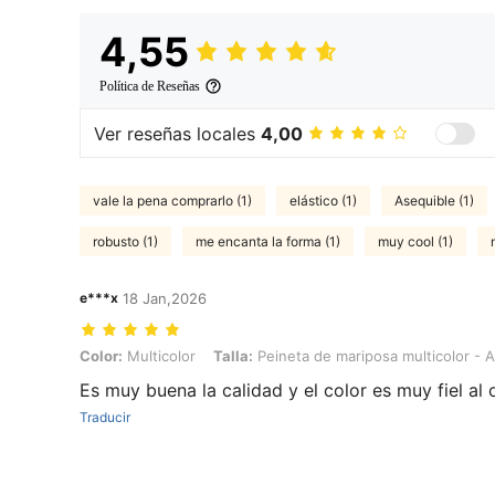
4,55
Política de Reseñas
Ver reseñas locales
4,00
vale la pena comprarlo (1)
elástico (1)
Asequible (1)
robusto (1)
me encanta la forma (1)
muy cool (1)
e***x
18 Jan,2026
Color: Multicolor, Talla: Peineta de mariposa multicolor - Azul
Color:
Multicolor
Talla:
Peineta de mariposa multicolor - A
Es muy buena la calidad y el color es muy fiel al o
Traducir