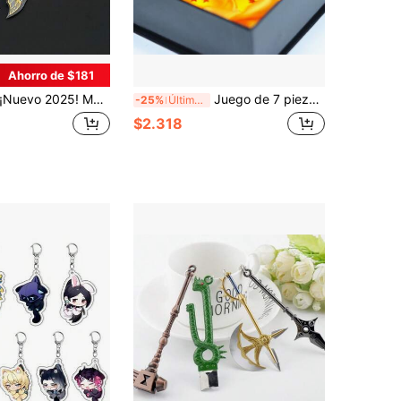
Ahorro de $181
evo 2025! Modelo de aleación del Martillo de Thor y el Hacha Leviatán de God Of War 5. Llavero súper genial, decoración de escritorio genial. ¡Esencial para fans! Modelo de arma de God Of War #Martillo de Thor Hacha Leviatán Juguete Cosido, Regalo de Cumpleaños
Juego de 7 piezas de figuras de acción con bola de cristal 1:1 - Bola de deseo del dragón invocador, modelo coleccionable | Regalo perfecto para el Día de San Patricio, Pascua, Día de la Madre, Día del Padre - Cumpleaños, Aniversario, Graduación y regalos festivos, adecuado para fans, exhibición de coleccionistas, recuerdos de fiesta temática de anime, accesorios de cosplay, regalo coleccionable (Tamaño predeterminado: 4.2cm)
-25%
Últimas 6 hrs
$2.318