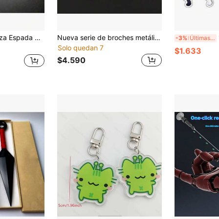
 madera, artesanía de anime, accesorio de arma, decoración de festival, regalo perfecto para cumpleaños/vacaciones/Halloween/Navidad, adorno decorativo
Nueva serie de broches metálicos luminosos con diseños de personajes clásicos de dibujos animados, accesorio de ropa ideal para el uso diario, adecuado como regalo de Año Nuevo, regalo de cumpleaños y artículo de colección imprescindible para fans
1 
-3%
Últimas 6 hrs
Solo quedan 7
$1.633
$4.590