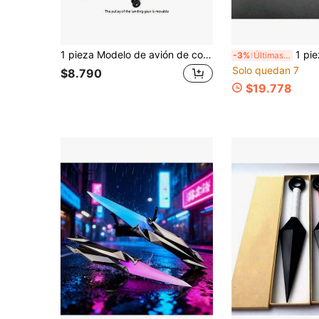
1 pieza Modelo de avión de combate y bombardero F14 SU57 F22 B2 SU25 A10, modelo a escala en miniatura para exhibición, bloques de construcción de plástico, modelo de avión coleccionable, regalo creativo, regalo de Navidad, adecuado para edades 14+
1 pieza Espada de samurái de dragón negro y dragón blanco, material de
-3%
Últimas 4 hrs
Solo quedan 7
$8.790
$19.778