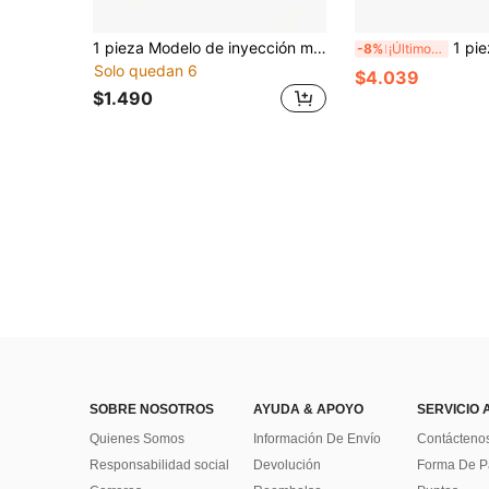
1 pieza Modelo de inyección moldeada completamente, modelo de periférico Singularidad Valoant Pacto sin miedo para alivio del estrés, modelo plegable - Regalo de cumpleaños - Regalo de Pascua - Regalo del Día de San Valentín - Regalo - Juguete - Pascua - talla grande vendido de nuevos llegados - talla grande vendido de nuevos llegados - Nuevos llegados - Modelo de nuevos llegados - Juguete de pareja - Modelo de arma - Decoración de modelo
1 pieza Modelo de juguete de shuriken de resina de 
-8%
¡Últimos 2 días
Solo quedan 6
$4.039
$1.490
SOBRE NOSOTROS
AYUDA & APOYO
SERVICIO 
Quienes Somos
Información De Envío
Contácteno
Responsabilidad social
Devolución
Forma De 