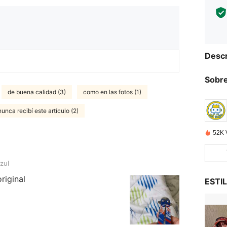
Descr
Sobre
de buena calidad (3)
como en las fotos (1)
nunca recibí este artículo (2)
52K 
zul
riginal
ESTI