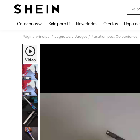
Valo
Use up 
Categorías
Solo para ti
Novedades
Ofertas
Ropa de
Página principal
Juguetes y Juegos
Pasatiempos, Colecciones, 
/
/
Video