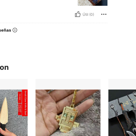
Útil (0)
señas
ron