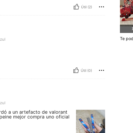
Útil (2)
1
Te pod
zul
Útil (0)
zul
rdó a un artefacto de valorant
 peine mejor compra uno oficial