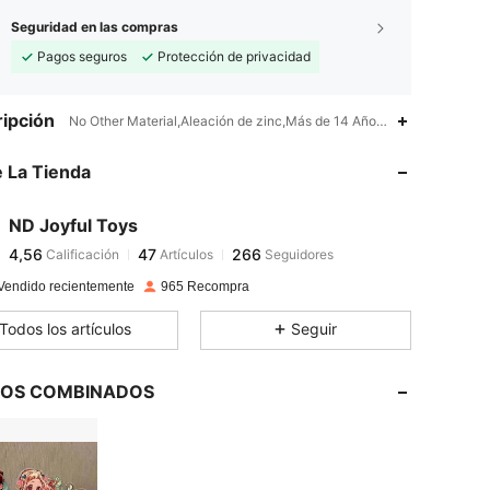
Seguridad en las compras
Pagos seguros
Protección de privacidad
4,56
47
266
ipción
No Other Material,Aleación de zinc,Más de 14 Años,Mayores de 18 a
 La Tienda
4,56
47
266
ND Joyful Toys
4,56
47
266
Calificación
Artículos
Seguidores
a***l
pagó
Hace 1 día
Vendido recientemente
965 Recompra
4,56
47
266
Todos los artículos
Seguir
4,56
47
266
LOS COMBINADOS
4,56
47
266