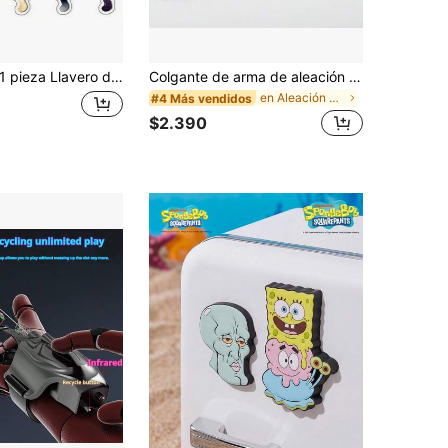
pieza Llavero de acrílico de periférico de juego de puño en capas Valorant Cypher Man, dije para mochila de adolescente, adorno para llaves, regalo de cumpleaños, regalo exquisito
Colgante de arma de aleación - Accesorio de anime Los Siete Pecados Capitales Diane, Escanor, Llavero y colgante con arma de Meliodas - Regalo de cumpleaños, regalo de vacaciones
en Aleación De Zinc Figuras de acción de estatuas,
#4 Más vendidos
$2.390