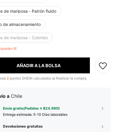
e de mariposa - Patrón fluido
o de almacenamiento
e de mariposa - Colorido
o quedan 8!
AÑADIR A LA BOLSA
asta
2
puntos SHEIN calculados al finalizar la compra.
ío a
Chile
Envío gratis(Pedidos ≥ $24.990)
Entrega estimada:
5-10 Días laborables
Devoluciones gratuitas