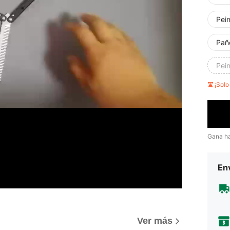
Pein
Pañ
Pein
¡Sol
Gana h
Env
Ver más