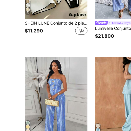
5
SHEIN LUNE Conjunto de 2 piezas para mujer con body de cuello halter a rayas y shorts blancos con ribete en contraste, atuendo de playa para vacaciones de verano, top elegante casual, ropa de oficina Y2K para desplazamientos y eventos sociales
#DiseñoDeRaya
$11.290
$21.890