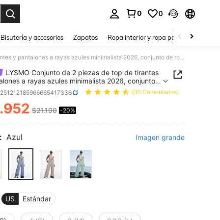
0
0
a. Press Enter to select.
Bisutería y accesorios
Zapatos
Ropa interior y ropa para dormir
Ho
LYSMO Conjunto de 2 piezas de top de tirantes y pantalones a rayas azules minimalista 2026, conjunto de ropa de verano casual para mujer
LYSMO Conjunto de 2 piezas de top de tirantes
alones a rayas azules minimalista 2026, conjunto
a de verano casual para mujer
z251212185966665417336
(35 Comentarios)
.952
$21.190
-20%
ICE AND AVAILABILITY
:
Azul
Imagen grande
US
Estándar