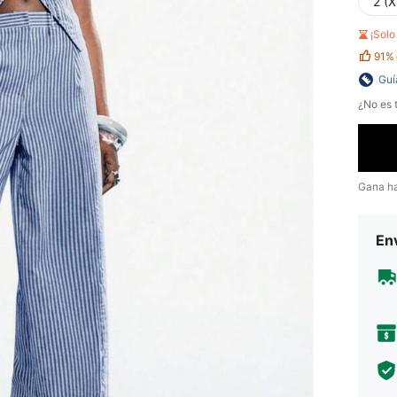
2 (X
¡Sol
91%
Guí
¿No es t
Gana h
Env