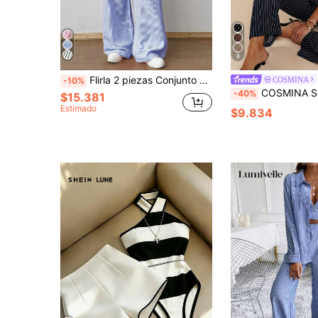
8
Flirla 2 piezas Conjunto de pantalones con bolsillos de color contrastante y blusa sin mangas con cuello en V y botones delanteros a rayas para mujer
COSMINA
-10%
COSMINA Set de 2 piezas con top sin mangas con cuello drapeado a rayas 
-40%
$15.381
Estimado
$9.834