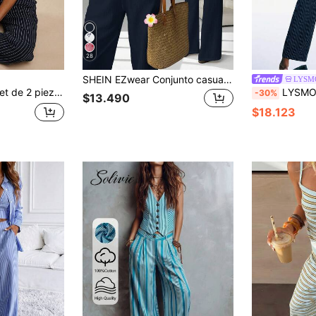
28
SHEIN EZwear Conjunto casual de 2 piezas de mujer con top halter de gasa y espalda descubierta para vacaciones
LYSM
azul marino y pantalones hasta el tobillo, conjunto casual minimalista
LYSMO Conjunto casual de dos pi
-30%
$13.490
$18.123