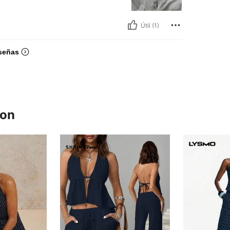
Útil (1)
señas
ron