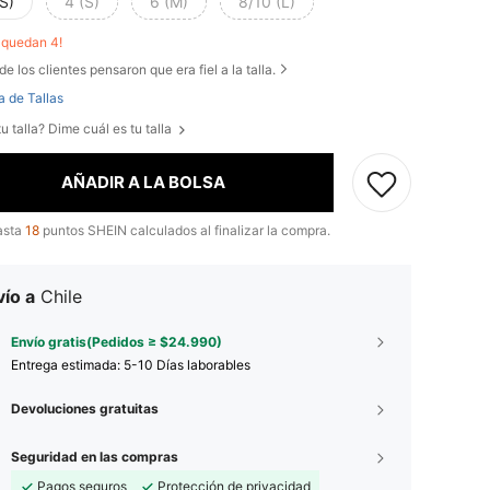
S)
4 (S)
6 (M)
8/10 (L)
o quedan 4!
de los clientes pensaron que era fiel a la talla.
a de Tallas
u talla? Dime cuál es tu talla
AÑADIR A LA BOLSA
asta
18
puntos SHEIN calculados al finalizar la compra.
ío a
Chile
Envío gratis(Pedidos ≥ $24.990)
Entrega estimada:
5-10 Días laborables
Devoluciones gratuitas
Seguridad en las compras
Pagos seguros
Protección de privacidad