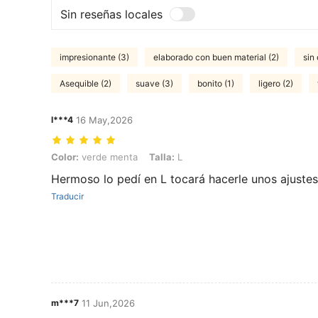
Sin reseñas locales
impresionante (3)
elaborado con buen material (2)
sin 
Asequible (2)
suave (3)
bonito (1)
ligero (2)
l***4
16 May,2026
Color: verde menta, Talla: L
Color:
verde menta
Talla:
L
Hermoso lo pedí en L tocará hacerle unos ajustes
Traducir
m***7
11 Jun,2026