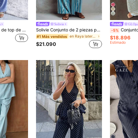
s
Solivie
GLOpa
Lumivelle Conjunto de top de manga larga y pantalones a rayas simples para uso diario de damas
Solivie Conjunto de 2 piezas para mujer con top a rayas de un solo pecho con cuello en V y pantalones largos plisados, estilo casual para uso diario
Conjunto de 2 piezas de verano con top de tirantes y pan
-5%
en Raya lateral Coords de mujer
#1 Más vendidos
$18.896
Estimado
$21.090