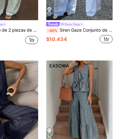
ss
Siren Gaze
talones de pierna ancha, de punto a rayas amarillas y azules, ropa casual de vacaciones, elegante para resort
Siren Gaze Conjunto de 2 piezas de camisola con volantes y pantalones de pierna ancha a rayas para mujer, conjunto de pijama de pantalón largo y top sin mangas con cuello de solapa a rayas, pijama de verano a rayas azul y blanco para mujer, conjunto de pijama elegante y cómodo para mujer con detalles a rayas, top de cuello redondo suelto y pantalón de cintura elástica que se puede usar como ropa exterior, conjunto de pantalones anchos de cintura baja con espalda abierta y pierna recta ancha en azul con estilo Y2K
-40%
$10.434