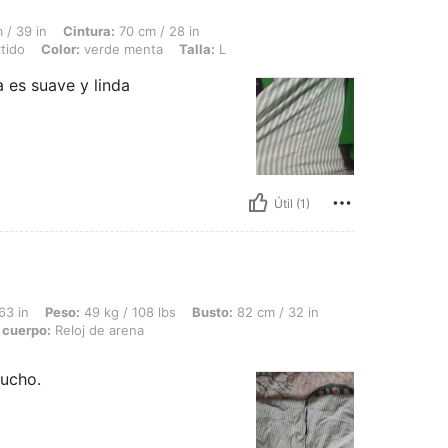
intura: 70 cm / 28 in, Caderas: 102 cm / 40 in, Forma del cuerpo: Triángulo invertid
 / 39 in
Cintura:
70 cm / 28 in
tido
Color:
verde menta
Talla:
L
 es suave y linda
Útil (1)
 49 kg / 108 lbs, Busto: 82 cm / 32 in, Cintura: 70 cm / 28 in, Caderas: 93 cm / 3
63 in
Peso:
49 kg / 108 lbs
Busto:
82 cm / 32 in
 cuerpo:
Reloj de arena
mucho.