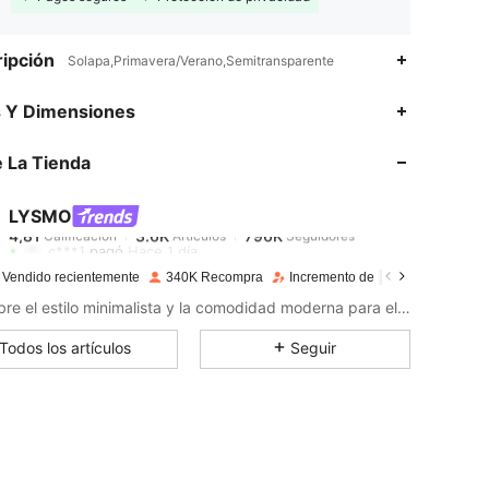
ipción
Solapa,Primavera/Verano,Semitransparente
4,81
3.6K
796K
s Y Dimensiones
 La Tienda
4,81
3.6K
796K
LYSMO
4,81
3.6K
796K
Calificación
Artículos
Seguidores
c***1
pagó
Hace 1 día
 Vendido recientemente
340K Recompra
Incremento de seguidores de 14
4,81
3.6K
796K
Descubre el estilo minimalista y la comodidad moderna para el uso diario.
Todos los artículos
Seguir
4,81
3.6K
796K
4,81
3.6K
796K