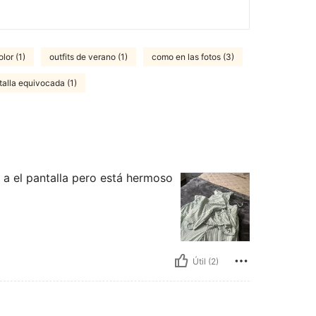
olor (1)
outfits de verano (1)
como en las fotos (3)
talla equivocada (1)
 a el pantalla pero está hermoso
Útil (2)