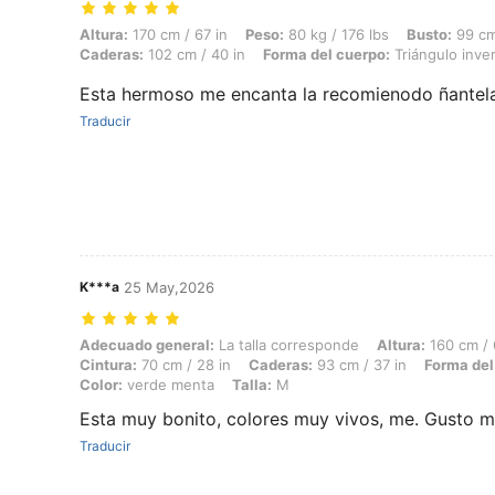
Altura: 170 cm / 67 in, Peso: 80 kg / 176 lbs, Busto: 99 cm / 39 in, C
Altura:
170 cm / 67 in
Peso:
80 kg / 176 lbs
Busto:
99 cm
Caderas:
102 cm / 40 in
Forma del cuerpo:
Triángulo inver
Esta hermoso me encanta la recomienodo ñantela
Traducir
K***a
25 May,2026
Adecuado general: La talla corresponde, Altura: 160 cm / 63 in, Peso:
Adecuado general:
La talla corresponde
Altura:
160 cm / 
Cintura:
70 cm / 28 in
Caderas:
93 cm / 37 in
Forma del
Color:
verde menta
Talla:
M
Esta muy bonito, colores muy vivos, me. Gusto 
Traducir