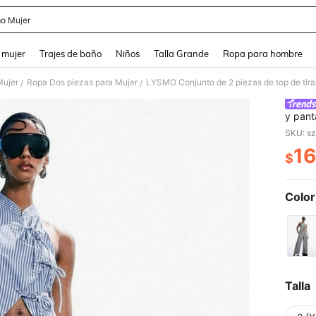
o Mujer
and down arrow keys to navigate search Búsqueda reciente and Busca y Encuentr
 mujer
Trajes de baño
Niños
Talla Grande
Ropa para hombre
Mujer
Ropa Dos piezas para Mujer
/
/
y pant
de rop
SKU: s
16
$
PR
Color
Talla