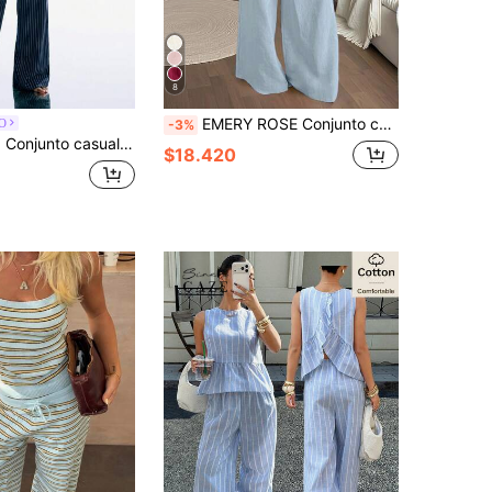
8
EMERY ROSE Conjunto casual de 2 piezas de top de tirantes de un solo pecho con cinturón y pantalones de pierna ancha de unicolor para mujer
O
-3%
ezas para mujer con top halter de rayas con lazo delantero y pantalones
$18.420