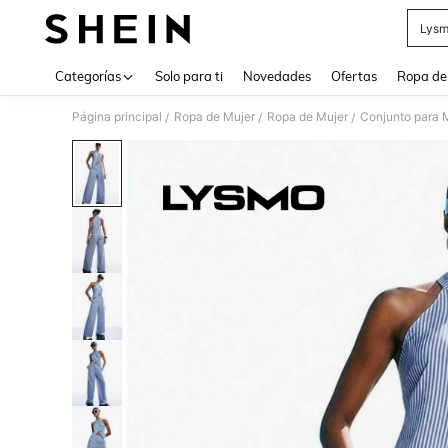
Lysm
Use up 
Categorías
Solo para ti
Novedades
Ofertas
Ropa de
Página principal
Ropa de Mujer
Ropa de Mujer
Conjunto para 
/
/
/