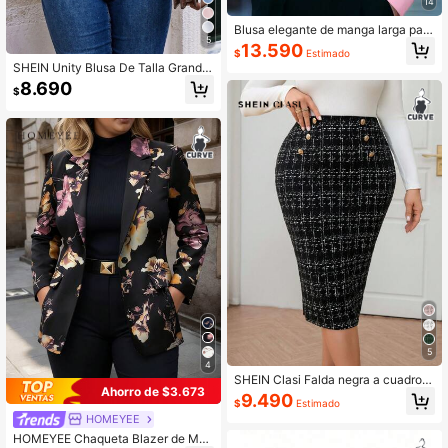
14
Blusa elegante de manga larga para
5
mujer, color rosa claro con cuello de
13.590
$
Estimado
corbata, detalles de volantes y lazo
SHEIN Unity Blusa De Talla Grande
s, ajuste regular, adecuada para el t
Con Cuello Redondo, Manga Larga
rabajo y el uso diario, primavera/oto
8.690
$
Y Jacquard
ño
5
4
SHEIN Clasi Falda negra a cuadros
Ahorro de $3.673
de talla grande y curvilínea para mu
9.490
$
Estimado
jer, de estilo simple y casual para us
HOMEYEE
o diario, con doble botonadura metá
lica, elegante y apropiada para la of
HOMEYEE Chaqueta Blazer de Man