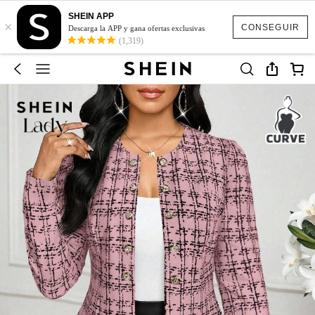
SHEIN APP
×
CONSEGUIR
Descarga la APP y gana ofertas exclusivas
(1,319)