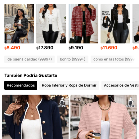
601K Seguidores
4,88
601K Seguidores
4,88
601K Seguidores
4,88
8.490
17.890
9.190
11.690
9
$
$
$
$
$
de buena calidad (9999+)
bonito (9999+)
como en las fotos (9999+)
601K Seguidores
4,88
También Podría Gustarte
601K Seguidores
4,88
Recomendados
Ropa Interior y Ropa de Dormir
Accesorios de Vesti
601K Seguidores
4,88
601K Seguidores
4,88
601K Seguidores