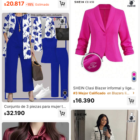
icina. Adecuada para primavera, ot
ga Larga con Estampado Floral y Bo
20.817
oño e invierno, salidas, Navidad, fal
$
-15%
Estimado
lsillos, Elegante Vintage Casual Ade
das de punto, Año Nuevo
cuada para Todas las Estaciones, T
alla Grande Negro Vacaciones Prim
avera Otoño
SHEIN Clasi Blazer informal y ligero
con botones para mujer talla grand
#3 Mejor Calificado
en Blazers ligeros de talla grande
e, con puños con volantes, adecua
16.390
do para ir a trabajar, graduación, vu
$
elta al colegio, maestras, otoño par
Conjunto de 3 piezas para mujer tal
a mujeres
la grande: Chaqueta con estampad
32.190
$
o floral minimalista, top sin mangas
de cuello redondo, traje de oficina p
ara otoño/invierno, elegante para pr
imavera/verano