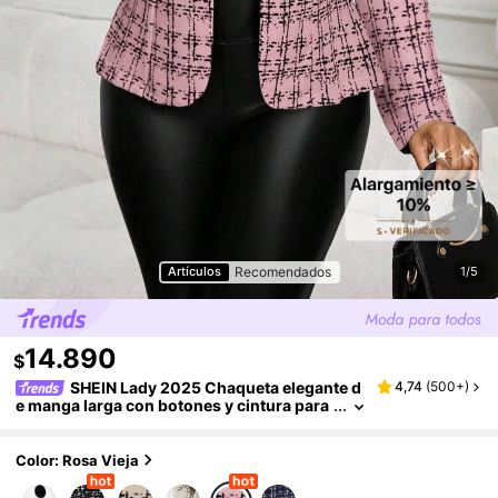
Recomendados
Artículos
1/5
14.890
$
SHEIN Lady 2025 Chaqueta elegante d
4,74
(
500+
)
e manga larga con botones y cintura para
mujer de talla grande, ideal para la oficina
y el día a día en primavera, verano, otoño e inv
ierno. Elegante abrigo de punto con mangas a
Color: Rosa Vieja
bullonadas y botones, perfecto para mujeres
de negocios, oficina y salidas en primavera. C