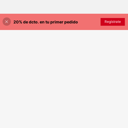
20% de dcto. en tu primer pedido
AÑADIR A LA BOLSA
Regístrate