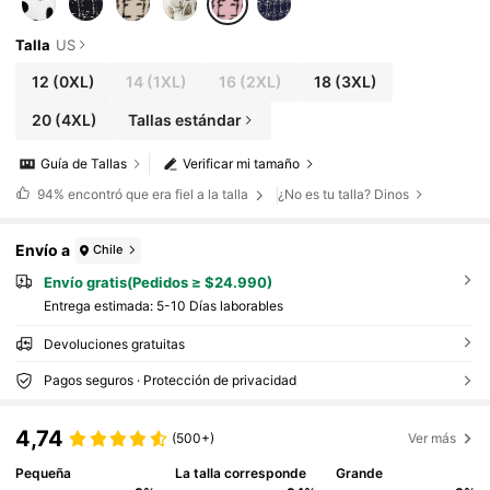
olor rosa, ideal para el Día de San Valentín.
Talla
US
12
(0XL)
14
(1XL)
16
(2XL)
18
(3XL)
20
(4XL)
Tallas estándar
Guía de Tallas
Verificar mi tamaño
94%
encontró que era fiel a la talla
¿No es tu talla? Dinos
Envío a
Chile
Envío gratis(Pedidos ≥ $24.990)
Entrega estimada:
5-10 Días laborables
Devoluciones gratuitas
Pagos seguros · Protección de privacidad
4,74
(500+)
Ver más
Pequeña
La talla corresponde
Grande