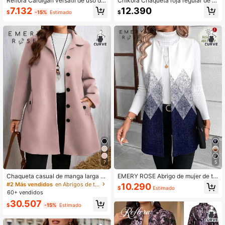
Reflora Cárdigan versátil de uso dia
Chikora Chaqueta roja regular de m
rio con parches de encaje para muj
ujer talla grande, sin cuello, con bol
7.132
12.390
$
-15%
Estimado
$
er de talla grande
sillo, todo a juego, elegante, minima
lista, versátil y cómoda
7
5
Chaqueta casual de manga larga c
EMERY ROSE Abrigo de mujer de tal
on un solo botón y bolsillo para muj
la grande con estampado geométric
#2 Más vendidos
en Abrigos de talla grande
10.290
$
Estimado
er de talla grande, prenda de vestir
o de argyle en degradado azul y bla
60+ vendidos
de otoño e invierno
nco, estilo romántico y casual, ideal
30.507
para Año Nuevo, oficina y exteriore
$
-15%
Estimado
s