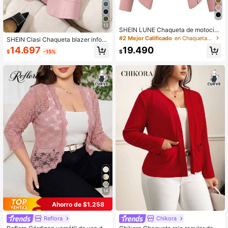
13
SHEIN LUNE Chaqueta de motocicl
eta de moda urbana casual y versát
#2 Mejor Calificado
en Chaquetas de talla grande
SHEIN Clasi Chaqueta blazer infor
il para mujer
mal para mujer de talla grande con
14.697
19.490
$
-15%
$
cuello de solapa, parches y bolsillo
s, de unicolor
14
Ahorro de $1.258
Reflora
Chikora