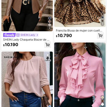
5
6
Franclia Blusa de mujer con cuello r
edondo plisado, botones y lazo, est
10.790
SHEIN Lady
$
ampado marrón oscuro, top de man
SHEIN Lady Chaqueta Blazer de M
ga larga transparente, a cuadros, ve
anga Larga de Cuero PU Casual Ver
rano, elegante, oficina de trabajo, el
10.190
$
sátil para Uso Diario y Viajes para
egante y sofisticado, atuendos para
Mujeres Talla Grande
el zoológico