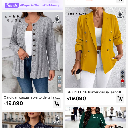
o, versátil para uso casual y profesi
#RopaDeOficinaOldMoney
onal, lavable a máquina/limpieza en
seco, diseño estilizado, textura refin
ada
4
16
SHEIN LUNE Blazer casual sencillo
de talla grande con cuello de solap
Cárdigan casual abierto de talla gra
19.090
$
a, manga larga, botones delanteros
nde, estilo minimalista para uso diar
19.690
y bolsillo en unicolor
$
io, para el invierno