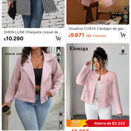
12
GlowEve CURVE Cárdigan de gasa
SHEIN LUNE Chaqueta casual de ta
transpirable de estilo casual para m
9.871
$
-5%
Estimado
lla grande para mujer con estampad
ujer de talla grande
10.290
$
o de pata de gallo, para uso diario e
n primavera/otoño
Ahorro de $3.223
9