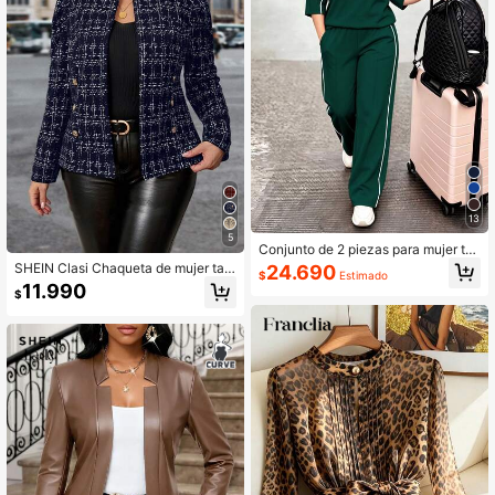
13
5
Conjunto de 2 piezas para mujer tall
a grande primavera/otoño, camiset
SHEIN Clasi Chaqueta de mujer tall
24.690
$
Estimado
a de cuello redondo y manga 3/4 &
a grande de tela de tweed con boto
11.990
pantalones largos holgados de cint
$
nes metálicos decorativos, elegant
ura elástica casual para uso diario,
e para uso diario, casual, de negoci
efecto visual que estiliza y es elega
os y de trayecto en invierno, otoño
nte
y primavera con estampado de twe
ed sintético