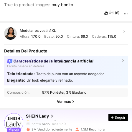
True to product images:
muy
bonito
Útil
(6)
Modelar es vestir:
1XL
Altura:
170.0
Busto:
90.0
Cintura:
66.0
Caderas:
115.0
Detalles Del Producto
Características de la inteligencia artificial
Escrito basado en detalles
Tela tricotada:
Tacto de punto con un aspecto acogedor.
Elegante:
Un look elegante y refinado.
601K Seguidores
4,88
Composición:
97% Poliéster, 3% Elastano
601K Seguidores
4,88
Ver más
SHEIN Lady
Seguir
601K Seguidores
4,88
b***6
pagó
Hace 1 día
y***9
seguido
Hace 3 horas
2M Vendido recientemente
1.5M Recompra