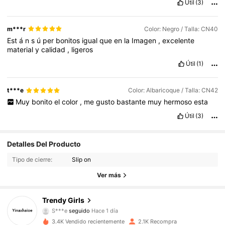
Útil
(3)
m***r
Color: Negro / Talla: CN40
Est
á
n
s
ú
per
bonitos
igual
que
en
la
Imagen
,
excelente
material
y
calidad
,
ligeros
Útil
(1)
t***e
Color: Albaricoque / Talla: CN42
Muy
bonito
el
color
,
me
gusto
bastante
muy
hermoso
esta
Útil
(3)
2K Seguidores
Detalles Del Producto
4,93
Tipo de cierre:
Slip on
2K Seguidores
4,93
Ver más
2K Seguidores
4,93
Trendy Girls
S***e
seguido
Hace 1 día
2K Seguidores
4,93
3.4K Vendido recientemente
2.1K Recompra