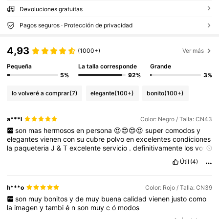
Devoluciones gratuitas
Pagos seguros · Protección de privacidad
4,93
(1000+)
Ver más
Pequeña
La talla corresponde
Grande
5%
92%
3%
lo volveré a comprar
(7)
elegante
(100+)
bonito
(100+)
a***l
Color: Negro / Talla: CN43
son
mas
hermosos
en
persona
😍😍😍😍
super
comodos
y
elegantes
vienen
con
su
cubre
polvo
en
excelentes
condiciones
la
paqueteria
J
&
T
excelente
servicio
.
definitivamente
los
voy
a
pedir
en
otro
color
para
usarlos
con
pantalon
de
vestir
.
Útil
(4)
Gracias
shein
excelente
calidad
a
un
muy
buen
precio
😍😍😍😍
😍😍😍😍😍😍😍
h***o
Color: Rojo / Talla: CN39
son
muy
bonitos
y
de
muy
buena
calidad
vienen
justo
como
la
imagen
y
tambi
é
n
son
muy
c
ó
modos