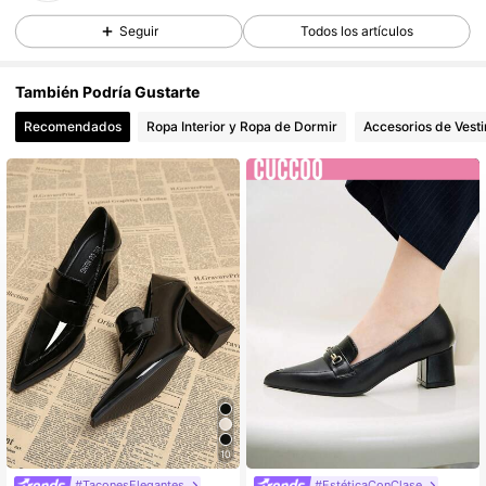
Seguir
Todos los artículos
2K Seguidores
4,93
También Podría Gustarte
2K Seguidores
4,93
Recomendados
Ropa Interior y Ropa de Dormir
Accesorios de Vesti
2K Seguidores
4,93
2K Seguidores
4,93
2K Seguidores
4,93
2K Seguidores
4,93
2K Seguidores
4,93
10
#TaconesElegantes
#EstéticaConClase