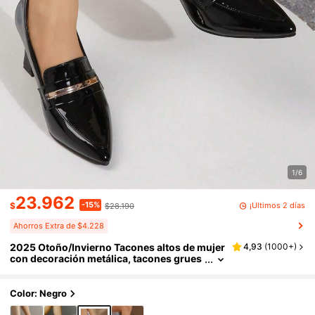
1/6
23.962
-15%
¡Últimos 2 días
$
$28.190
Ahorros Extra de $4.228
2025 Otoño/Invierno Tacones altos de mujer
4,93
(
1000+
)
con decoración metálica, tacones grues
os de cuero sintético de patente con pun
ta puntiaguda, elegantes
Color: Negro