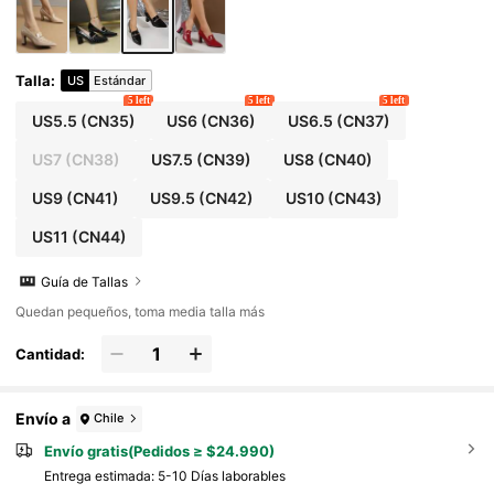
Talla
:
US
Estándar
5 left
5 left
5 left
US5.5
(CN35)
US6
(CN36)
US6.5
(CN37)
US7
(CN38)
US7.5
(CN39)
US8
(CN40)
US9
(CN41)
US9.5
(CN42)
US10
(CN43)
US11
(CN44)
Guía de Tallas
Quedan pequeños, toma media talla más
Cantidad:
Envío a
Chile
Envío gratis(Pedidos ≥ $24.990)
Entrega estimada:
5-10 Días laborables