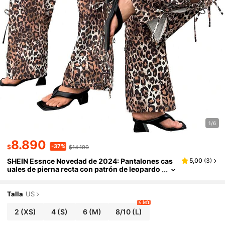
1/6
8.890
-37%
$
$14.190
SHEIN Essnce Novedad de 2024: Pantalones cas
5,00
(
3
)
uales de pierna recta con patrón de leopardo
para mujer con abertura lateral alta y cinturó
n
Talla
US
6 left
2
(XS)
4
(S)
6
(M)
8/10
(L)