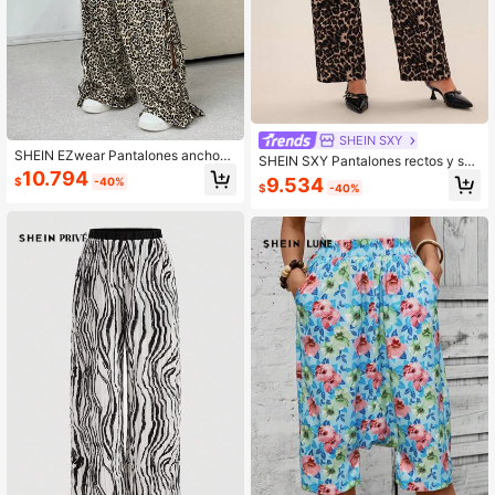
SHEIN SXY
SHEIN EZwear Pantalones anchos
SHEIN SXY Pantalones rectos y sue
sueltos con estampado de leopardo
10.794
ltos de mujer con estampado de leo
9.534
$
-40%
para mujer, cintura elástica y lazo a
$
-40%
pardo
un lado