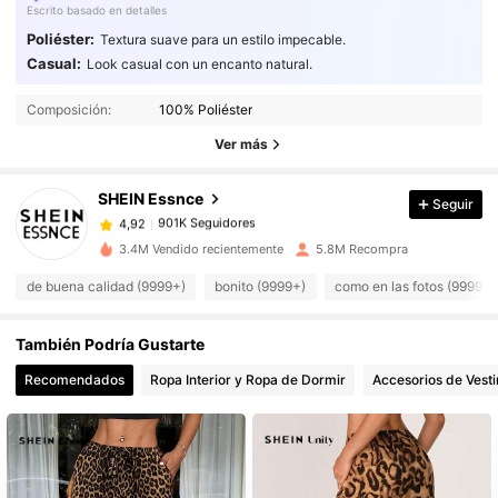
Escrito basado en detalles
Poliéster:
Textura suave para un estilo impecable.
Casual:
Look casual con un encanto natural.
901K Seguidores
4,92
Composición:
100% Poliéster
901K Seguidores
Ver más
4,92
SHEIN Essnce
Seguir
901K Seguidores
4,92
e***a
pagó
Hace 1 día
3.4M Vendido recientemente
5.8M Recompra
901K Seguidores
4,92
de buena calidad (9999+)
bonito (9999+)
como en las fotos (9999+)
También Podría Gustarte
901K Seguidores
4,92
Recomendados
Ropa Interior y Ropa de Dormir
Accesorios de Vesti
901K Seguidores
4,92
901K Seguidores
4,92