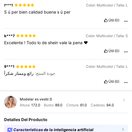
l***1
Color: Multicolor / Talla: L
S
ú
per
bien
calidad
buena
s
ú
per
Útil
(0)
b***7
Color: Multicolor / Talla: S
Excelente
!
Todo
lo
de
shein
vale
la
pena
♥️
Útil
(0)
9***1
Color: Multicolor / Talla: L
جودة المنتج:
رائع
وممتاز
شكراً
Útil
(0)
Modelar es vestir:
S
Altura:
172.0
Busto:
89.0
Cintura:
61.0
Caderas:
94.0
Detalles Del Producto
Características de la inteligencia artificial