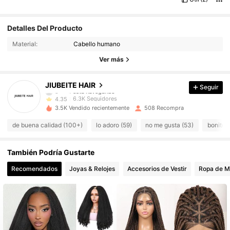
6.3K Seguidores
4,35
Detalles Del Producto
Material:
Cabello humano
6.3K Seguidores
4,35
Ver más
6.3K Seguidores
4,35
JIUBEITE HAIR
Seguir
6.3K Seguidores
4,35
3.5K Vendido recientemente
508 Recompra
6.3K Seguidores
4,35
de buena calidad (100+)
lo adoro (59)
no me gusta (53)
bonito (
6.3K Seguidores
4,35
También Podría Gustarte
6.3K Seguidores
4,35
Recomendados
Joyas & Relojes
Accesorios de Vestir
Ropa de M
6.3K Seguidores
4,35
6.3K Seguidores
4,35