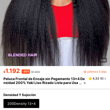
1/26
1.192
-20%
¡Últimos 3 días
$
$1.490
Peluca Frontal de Encaje sin Pegamento 13x4 De
4,33
(
6
)
nsidad 200% Yaki Liso Rizado Lista para Usa
r Encaje Precortado para Principiantes #1B N
egro Liso Peluca Frontal de Encaje sin Pegament
o Yaki Liso Cabello Humano Mezclado Pre Depila
Densidad Y Sujeción
do para Mujeres
200Density 13*4