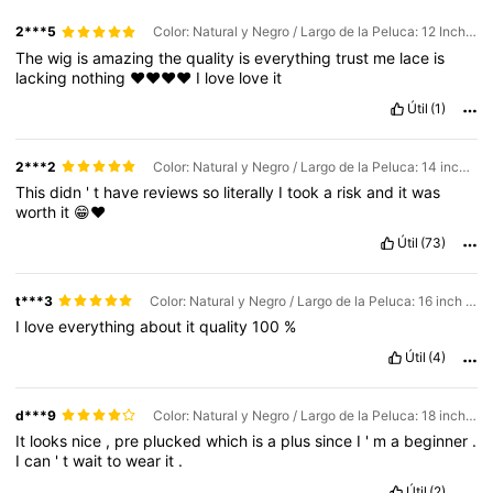
2***5
Color: Natural y Negro / Largo de la Peluca: 12 Inch / Densidad y Sujeción: 200Density 13*4
The
wig
is
amazing
the
quality
is
everything
trust
me
lace
is
lacking
nothing
❤️❤️❤️❤️
I
love
love
it
Útil
(1)
2***2
Color: Natural y Negro / Largo de la Peluca: 14 inch / Densidad y Sujeción: 200Density 13*4
This
didn
'
t
have
reviews
so
literally
I
took
a
risk
and
it
was
worth
it
😁♥️
Útil
(73)
t***3
Color: Natural y Negro / Largo de la Peluca: 16 inch / Densidad y Sujeción: 200Density 13*4
I
love
everything
about
it
quality
100
%
Útil
(4)
d***9
Color: Natural y Negro / Largo de la Peluca: 18 inch / Densidad y Sujeción: 200Density 13*4
It
looks
nice
,
pre
plucked
which
is
a
plus
since
I
'
m
a
beginner
.
I
can
'
t
wait
to
wear
it
.
Útil
(2)