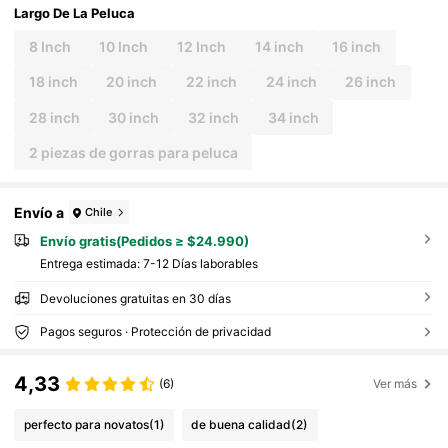
Largo De La Peluca
8 Inch
10 Inch
12 Inch
14 inch
16 inch
18 inch
20 inch
22 inch
24 inch
26 inch
28 inch
30 inch
32 inch
34 inch
2 piezas de gorras para peluca
Envío a
Chile
Envío gratis(Pedidos ≥ $24.990)
Entrega estimada:
7-12 Días laborables
Devoluciones gratuitas en 30 días
Pagos seguros · Protección de privacidad
4,33
(6)
Ver más
perfecto para novatos
(1)
de buena calidad
(2)