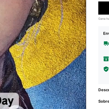
Gana h
Env
Descr
Sobre