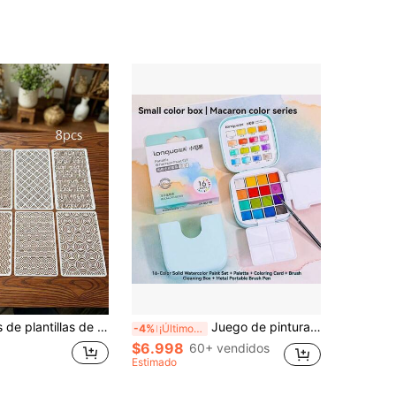
 DIY para decoración del hogar de madera, decoración de cajas de joyas, herramientas de pintura en aerosol para tela y pared, tablero de enmascaramiento creativo
Juego de pintura de acuarela sólida de 16 colores Languo - Kit de arte portátil para viajes con paleta, tarjetas para colorear, cubeta para lavar pinceles y pincel de metal para pintura profesional y bocetos al aire libre
-4%
¡Últimos 3 días
$6.998
60+ vendidos
Estimado