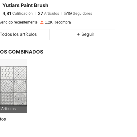
Yutiars Paint Brush
4,81
27
519
Calificación
Artículos
Seguidores
Y***a
pagó
Hace 1 día
Vendido recientemente
1.2K Recompra
4,81
27
519
Todos los artículos
Seguir
4,81
27
519
LOS COMBINADOS
4,81
27
519
4,81
27
519
4,81
27
519
 Artículos
4,81
27
519
tos