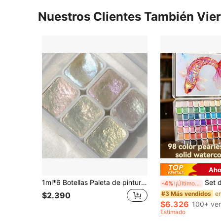
Nuestros Clientes También Vie
Aho
1ml*6 Botellas Paleta de pintura de acuarela sólida metálica perlada, suministros de pintura portátiles para la escuela de arte, temporada de regreso a clases
Set de pintura de acuarela sólida en polvo de perla d
-4%
¡Últimos 3 días
#3 Más vendidos
$2.390
$6.326
100+ ve
Estimado