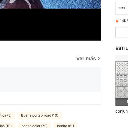
14K 
ESTI
)
Ver más
1
conjun
tica (5)
Buena portabilidad (10)
ias (10)
bonito color (79)
bonito (61)