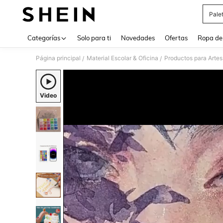
Pale
Use up 
Categorías
Solo para ti
Novedades
Ofertas
Ropa de
Página principal
Material Escolar & Oficina
Productos para Artes
/
/
Video