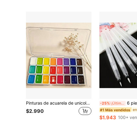
Pinturas de acuarela de unicolor 24 colores Pigmentos sólidos de arte clásico Suministros de arte portátil para pintura y dibujo tradicional chino
6 piezas Plumas de fuente transparentes y de acuarela so
-25%
¡Últimos 2 días
#1 Más vendidos
$2.990
$1.943
100+ ven