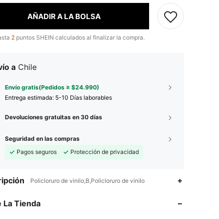
AÑADIR A LA BOLSA
asta
2
puntos SHEIN calculados al finalizar la compra.
ío a
Chile
Envío gratis(Pedidos ≥ $24.990)
Entrega estimada:
5-10 Días laborables
Devoluciones gratuitas en 30 días
Seguridad en las compras
Pagos seguros
Protección de privacidad
ipción
Policloruro de vinilo,B,Policloruro de vinilo
 La Tienda
4,81
27
519