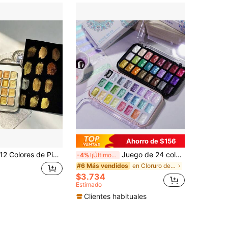
Ahorro de $156
Colores de Pintura Acuarela Sólida Metálica Perlada en Caja de Hierro, Pintura Acuarela Brillante para Caligrafía, Trazado Dorado, Thangka Pintado a Mano - Pintura Artística, Arte de Uñas, Decoración Hecha a Mano, Acuarela Profesional - Imagen Solo para Referencia, el Producto Real Puede Variar
Juego de 24 colores de pintura de acuarela sólida metálica perlada con purpurina dorada - Perfecto para arte de uñas, pintura Thangka, dorado con pan de oro y diseño artístico - Paleta compacta y portátil, esencial para volver a la escuela, útiles escolares
-4%
¡Últimos 3 días
en Cloruro de polivinilo Suministros de pintura y
#6 Más vendidos
$3.734
Estimado
Clientes habituales