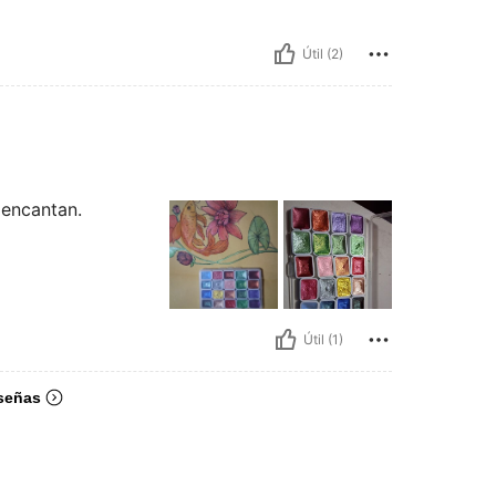
Útil (2)
 encantan.
Útil (1)
señas