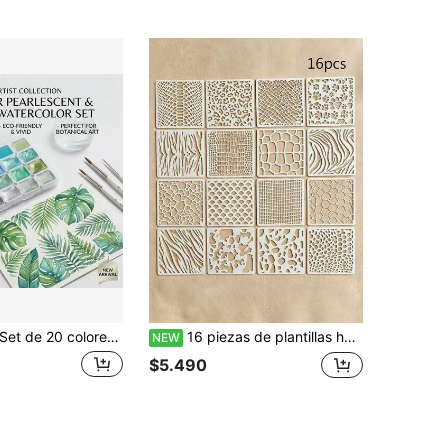
 de 20 colores de pintura de acuarela sólida perlada, paleta de acuarela metálica brillante con estuche portátil, kit de acuarela con pigmento alto y brillo para pintura, dibujo, ilustración, manualidades DIY, diarios & proyectos de arte para artistas y aficionados
16 piezas de plantillas huecas con diseños de piel de animal, para pintura DIY, decoración de cerámica, pintura en aerosol, tela y madera, herramienta de enmascarado para decoración del hogar, reutilizable
NEW
$5.490