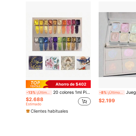
Ahorro de $402
20 colores 1ml Pigmento de perla mineral de Dunhuang, pintura de acuarela sólida. Suministros de arte para ilustraciones de estilo antiguo, pintura de acuarela, caligrafía
Juego de pintura de acuarela perlada de 6 colores, paleta de pigmentos 
-13%
¡Últimos 3 días
-8%
¡Últimos 3 días
$2.688
$2.199
Estimado
Clientes habituales