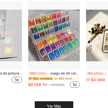
de arte brillante compacta con estuche portátil, colores metálicos perla suaves para diarios, tarjetas de felicitación, manualidades DIY, scrapbooking & proyectos de arte
Juego de 24 colores de pintura de acuarela premium con perlas - Paleta de purpurina metálica para artistas, pinturas de acuarela, suministros de arte
12 
-25%
¡Últimos 2 días
-4%
¡Últimos 2 días
en ABS Suministros de pintura y dibujo
#1 Más vendidos
$3.069
$2.168
90+ vendidos
Ver Más