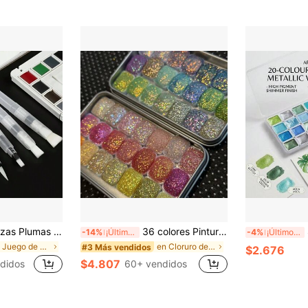
lubles en agua, con punta afilada y plana, adecuadas para caligrafía y práctica de pintura, de vuelta a la escuela, útiles escolares
36 colores Pinturas de acuarela sólidas holográficas láser, tinte de piedras de strass brillantes para pintura, arte de uñas, teñido anudado, perlado
Set
-14%
¡Últimos 3 días
-4%
¡Últimos 2 días
en Juego de pinturas Suministros de pintura y dibu
en Cloruro de polivinilo Suministros de pintura y
#3 Más vendidos
$2.676
$4.807
didos
60+ vendidos