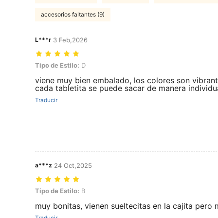
accesorios faltantes (9)
L***r
3 Feb,2026
Tipo de Estilo: D
Tipo de Estilo:
D
viene muy bien embalado, los colores son vibrant
cada tabletita se puede sacar de manera individu
Traducir
a***z
24 Oct,2025
Tipo de Estilo: B
Tipo de Estilo:
B
muy bonitas, vienen sueltecitas en la cajita pero
Traducir