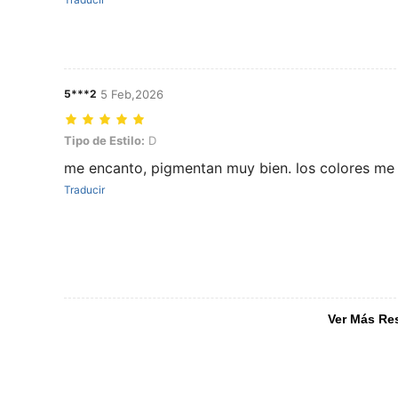
5***2
5 Feb,2026
Tipo de Estilo: D
Tipo de Estilo:
D
me encanto, pigmentan muy bien. los colores me
Traducir
Ver Más Re