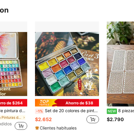
ron
rro de $264
Ahorro de $38
e 98 colores, tonos metálicos y de Dunhuang, adecuado para arreglos florales, caligrafía, manualidades y modelado DIY
Set de 20 colores de pintura de acuarela sólida con pigmento de perla: pinturas de alta calidad aptas para caligrafía inglesa, pintura, teñido y artes y manualidades florales, suministros esenciales para volver a la escuela
8 piezas de plantillas de estarcido geométricas artísticas con textura hueca,
-1%
NEW
en Pinturas de acuarela
$2.652
$2.790
ndidos
Clientes habituales