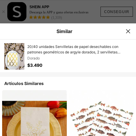
SHEIN APP
×
CONSEGUIR
Descarga la APP y gana ofertas exclusivas
(1,319)
Similar
20/40 unidades Servilletas de papel desechables con
patrones geométricos de argyle dorados, 2 servilletas
decorativas para la fiesta de Eid Mubarak, adecuadas para
Dorado
decoraciones de boda, aniversario, cumpleaños, Ramadán,
$3.490
carnaval, Pascua y fiestas festivas
Artículos Similares