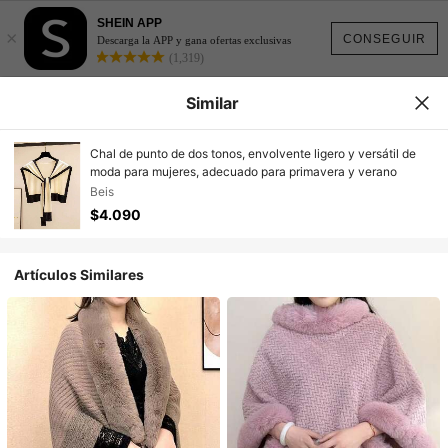
SHEIN APP
×
CONSEGUIR
Descarga la APP y gana ofertas exclusivas
(1,319)
Similar
Chal de punto de dos tonos, envolvente ligero y versátil de
moda para mujeres, adecuado para primavera y verano
Beis
$4.090
Artículos Similares