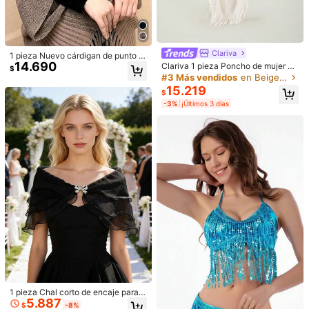
Devoluciones gratuitas
Pagos seguros · Protección de privacidad
Clariva
1 pieza Nuevo cárdigan de punto d
14.690
e mujer para otoño/invierno con cu
Clariva 1 pieza Poncho de mujer ho
$
4,66
ello de piel sintética, diseño con fle
lgado tipo murciélago, cárdigan de
#3 Más vendidos
en Beige Chales de mujer
(3)
Ver más
cos, estilo poncho para vestir
punto con cuello de chal para interi
15.219
$
or y exterior, jersey de moda adecu
v***4
Color: Beis
-3%
¡Últimos 3 días
ado para uso diario, regalo de Navi
Wow
its
nice
the
fabric
was
really
nice
i
will
contemporary
use
dad de otoño/invierno
this
again
and
again
Útil
(0)
g***g
Color: Beis
Okay
lang
Útil
(0)
t***5
Color: Beis
ดี
Útil
(0)
1 pieza Chal corto de encaje para b
5.887
oda en la playa, chal nupcial para v
$
-8%
#2 Más vendidos
en Multicolor Chales de mujer