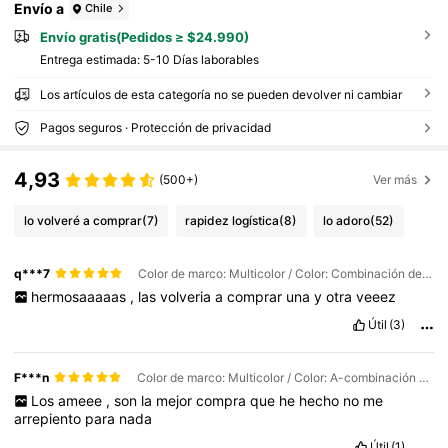
Envío a
Chile
Envío gratis(Pedidos ≥ $24.990)
Entrega estimada:
5-10 Días laborables
Los artículos de esta categoría no se pueden devolver ni cambiar
Pagos seguros · Protección de privacidad
4,93
(500+)
Ver más
lo volveré a comprar
(7)
rapidez logística
(8)
lo adoro
(52)
q***7
Color de marco: Multicolor / Color: Combinación de mercurio rojo transparente D-negro
hermosaaaaas
,
las
volveria
a
comprar
una
y
otra
veeez
Útil
(3)
F***n
Color de marco: Multicolor / Color: A-combinación de mercurio negro, plateado y blanco
Los
ameee
,
son
la
mejor
compra
que
he
hecho
no
me
arrepiento
para
nada
Útil
(1)