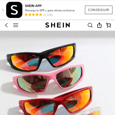
SHEIN APP
×
CONSEGUIR
Descarga la APP y gana ofertas exclusivas
(1,319)