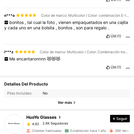
n***o
Color de marco: Multicolor / Color: combinación E-transparente
bonitos
,
tal
cual
la
foto
,
vienen
empaquetados
en
una
cajita
y
cada
uno
en
una
bolsita
,
bonitos
,
son
para
regalo
.
Útil
(1)
i***z
Color de marco: Multicolor / Color: Combinación transparente de polvo C
Me
encantaronnnn
😻😻😻
Útil
(1)
2.6K Seguidores
4,92
Detalles Del Producto
Pilas Incluidas:
No
2.6K Seguidores
4,92
Ver más
HuoYo Glasses
Seguir
2.6K Seguidores
4,92
m***1
pagó
Hace 1 día
Clientes habituales
Establecido hace 1 año
36K Vendido