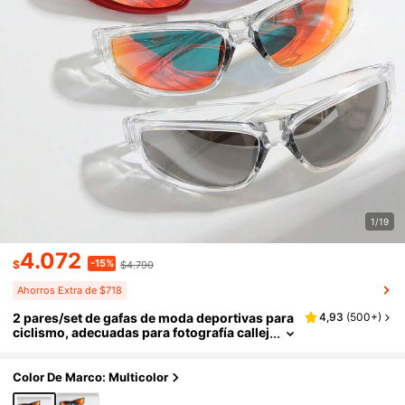
1/19
4.072
-15%
$
$4.790
Ahorros Extra de $718
2 pares/set de gafas de moda deportivas para
4,93
(
500+
)
ciclismo, adecuadas para fotografía callej
era, atuendo diario, fiestas, senderismo,
campamento. Gran regalo para amigos, novio
s y actividades de festivales. Accesorios, acc
Color De Marco: Multicolor
esorios de playa, Shadesy2kfestival, adecuad
os para vacaciones de verano en la playa, acti