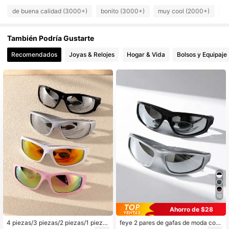
2.6K Seguidores
4,92
de buena calidad (3000+)
bonito (3000+)
muy cool (2000+)
c
También Podría Gustarte
2.6K Seguidores
4,92
Recomendados
Joyas & Relojes
Hogar & Vida
Bolsos y Equipaje
2.6K Seguidores
4,92
2.6K Seguidores
4,92
2.6K Seguidores
4,92
2.6K Seguidores
4,92
2.6K Seguidores
10
4,92
Ahorro de $28
4 piezas/3 piezas/2 piezas/1 pieza
feye 2 pares de gafas de moda con
2.6K Seguidores
4,92