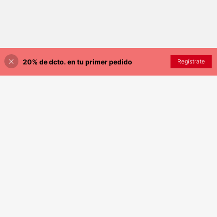
cargo, excelentes para vacaciones
de verano en la playa, actividades
al aire viajes
20% de dcto. en tu primer pedido
Regístrate
¡15% DE DESCUENTO!
AÑADIR A LA BOLSA