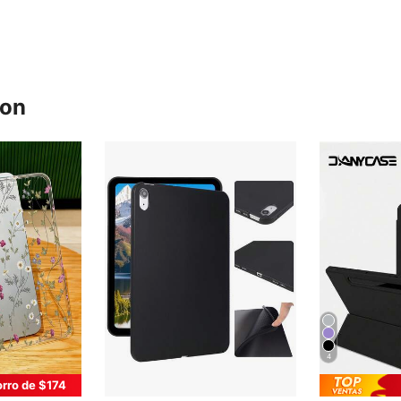
ron
4
rro de $174