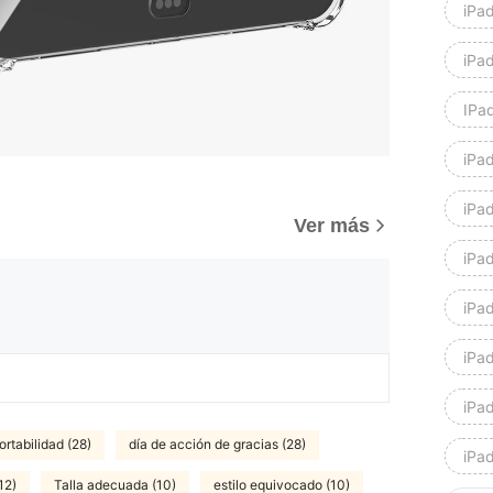
iPa
iPad
IPad
iPad
iPa
)
Ver más
iPad
iPad
iPad
iPad
rtabilidad (28)
día de acción de gracias (28)
iPa
12)
Talla adecuada (10)
estilo equivocado (10)