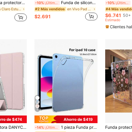
s y arañazos, compatible con Ipad Mini 4/Mini 5/Mini 6/Mini 7/Air 1/Air 2/9.7/10.2/10.5/10.9/Pro 11/10th Gen/Air 11" (M2)-2024/Pro 11" (M4)-2024/ Air 11" (M3) 2025/ (A16) 11" 11th Gen 2025, estilo minimalista/casual/negocios/clásico, lápiz óptico no incluido
Funda de silicona ultrasuave de unicolor para tableta, a prueba de golpes, antiarañazos y antideslizante, con protección integral contra caídas, disipación de calor en panal y forro interior transpirable y de enfriamiento para modelos de iPad 10 9 8 7 Pro 13 11 12.9 Air 4 5 Mini 6 7, Sumsang Tab S11 Ultra S10 S9 S8 S7 S6 A9 Plus A8 A7, Hua Wei X Iaomi y TecnoTablet
Fu
-10%
¡Últimos 3 días
-10%
¡Últimos 3 días
en Claro Estuches básicos para almohadillas
en Vivo Pad 3 Pro 2024 (13 pulgadas) Estuches bási
#2 Más vendidos
#4 Más vendid
$6.741
50+ 
$2.691
Estimado
Clientes ha
7
rro de $474
Ahorro de $419
en Patrón simple Estuches para almohadillas
 Pro 11/13, M4 2024, Pro 12.9, 7/8/9ª gen, 10.2, 10ª gen, 10.9, Air 4/5, 10.9, Pro 11, 4/5/6ª gen, Mini 6
1 pieza Funda protectora totalmente transparente con protección anticaída en las cuatro esquinas para tableta, compatible con iPad Mini1/2/3/4/5/6/7/Air/Air2/9.7/10.2/10.5/10.9 (Air4-Air8)/Pro 11/10th Gen/A16/Pro 11 2024/12.9/Pro 13 2024 modelos Apple, carcasa blanda con protección de airbag elevada, cubierta trasera personalizable DIY
-14%
¡Últimos 3 días
)