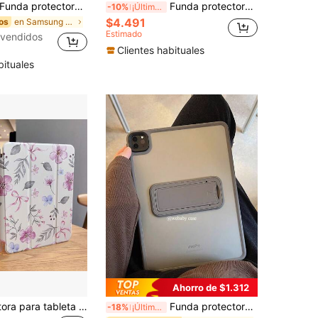
nda protectora para tableta DANYCASE, compatible con Apple y Galaxy Tab S7 S8 S9 de 11 pulgadas, S6 Lite de 10.4 pulgadas, S7 FE S8+ S9+ S9FE+ de 12.4 pulgadas, hecha de material TPU suave
Funda protectora de tableta de color azul sólido básico DANYCASE compatible con iPad A16 Air 11 13 M3 2025, Mini7 A17, Pro 11 13 M2 2024, Pro 11 13 M4 2024, 7ma 8va 9na 10.2 pulgadas, 10ma 10.9 pulgadas, Air 4 Air 5, Pro 11 pulgadas 2da 3ra 4ta, Pro 12.9 pulgadas 4ta 5ta 6ta, regalo de cumpleaños para mamá
-10%
¡Últimos 3 días
$4.491
en Samsung Galaxy Tab S10 FE 2025 Estuches básicos
os
Estimado
vendidos
Clientes habituales
bituales
Ahorro de $1.312
Funda protectora para tableta Redmi Pad 2, suspensión/activación inteligente, cierre magnético, ranura para lápiz, parte trasera de acrílico de alta transparencia, soporte tríptico, protección completa, funda protectora MatePad, compatible con Matepad SE 11", funda protectora, compatible con funda protectora iPad 10ª generación, funda protectora A16, compatible con funda protectora tableta iPad 11ª generación, compatible con funda protectora iPad 9ª generación 10.2" y Air 11ª generación
Funda protectora para iPad Pro 11 2020/2021/2022/2023/2024 - iPad Air 11 2025/2024 Air 4/5/6 iPad 10th/11th Tablet (Multicolor)
-18%
¡Últimos 3 días