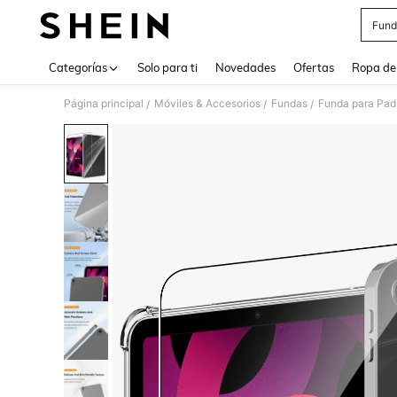
Fund
Use up 
Categorías
Solo para ti
Novedades
Ofertas
Ropa de
Página principal
Móviles & Accesorios
Fundas
Funda para Pad
/
/
/