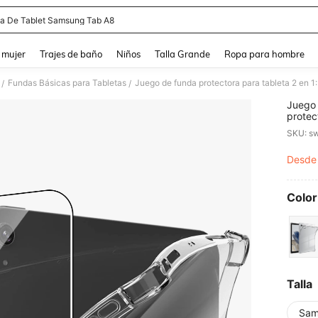
a De Tablet Samsung Tab A8
and down arrow keys to navigate search Búsqueda reciente and Busca y Encuentr
 mujer
Trajes de baño
Niños
Talla Grande
Ropa para hombre
Fundas Básicas para Tabletas
/
/
Juego 
protec
arañaz
SKU: s
golpes
iPad/
Desde
PR
empaqu
Color
Talla
Sam