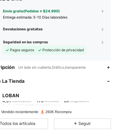
Envío gratis(Pedidos ≥ $24.990)
Entrega estimada:
5-10 Días laborables
Devoluciones gratuitas
Seguridad en las compras
Pagos seguros
Protección de privacidad
4,91
170
6K
ipción
Un lado sin cubierta,Gráfico,transparente
 La Tienda
4,91
170
6K
LOBAN
4,91
170
6K
Calificación
Artículos
Seguidores
g***6
pagó
Hace 16 horas
 Vendido recientemente
260K Recompra
4,91
170
6K
Todos los artículos
Seguir