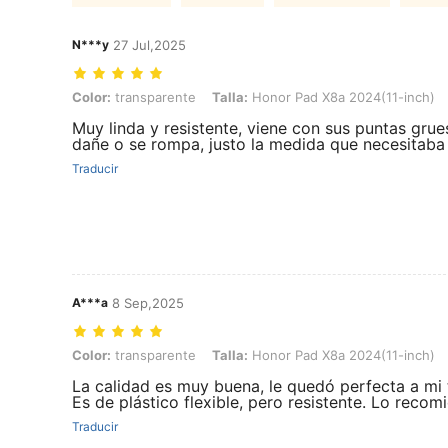
N***y
27 Jul,2025
Color: transparente, Talla: Honor Pad X8a 2024(11-inch)
Color:
transparente
Talla:
Honor Pad X8a 2024(11-inch)
Muy linda y resistente, viene con sus puntas grue
dañe o se rompa, justo la medida que necesitaba
Traducir
A***a
8 Sep,2025
Color: transparente, Talla: Honor Pad X8a 2024(11-inch)
Color:
transparente
Talla:
Honor Pad X8a 2024(11-inch)
La calidad es muy buena, le quedó perfecta a mi 
Es de plástico flexible, pero resistente. Lo recom
Traducir