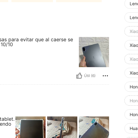
Len
Len
Xia
sas para evitar que al caerse se
 10/10
Xia
Xia
Xia
Útil (6)
Hon
Hon
Hon
tablet.
iendo
Hua