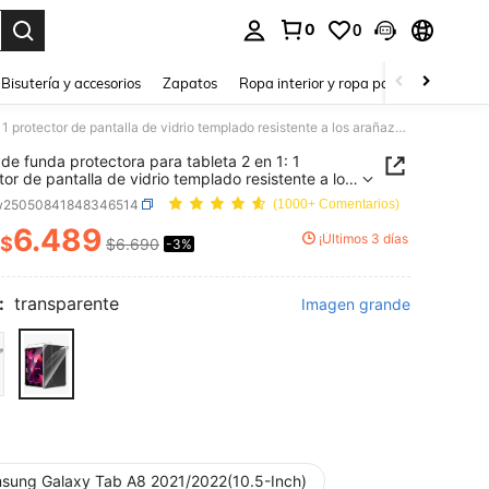
0
0
a. Press Enter to select.
Bisutería y accesorios
Zapatos
Ropa interior y ropa para dormir
Ho
Juego de funda protectora para tableta 2 en 1: 1 protector de pantalla de vidrio templado resistente a los arañazos + 1 funda protectora de silicona TPU anti-golpes y anti-arañazos, compatible con iPad/MatePad/Honor Pad/Tab/Mi Redmi/Galaxy Tab, empaque protector grueso - Transparente
de funda protectora para tableta 2 en 1: 1
tor de pantalla de vidrio templado resistente a los
os + 1 funda protectora de silicona TPU anti-
w25050841848346514
(1000+ Comentarios)
 y anti-arañazos, compatible con
MatePad/Honor Pad/Tab/Mi Redmi/Galaxy Tab,
6.489
¡Últimos 3 días
$
$6.690
-3%
ICE AND AVAILABILITY
e protector grueso - Transparente
:
transparente
Imagen grande
sung Galaxy Tab A8 2021/2022(10.5-Inch)