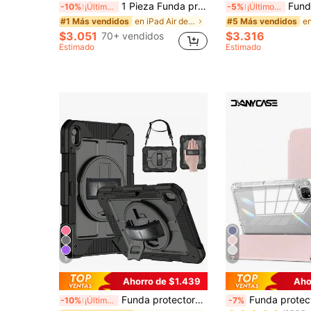
1 Pieza Funda protectora transparente con 4 esquinas de airbag anti-caídas compatible con iPad 2/3/4/5, iPad 10 2019/2020, iPad Pro, iPad Air 13 2024, iPad Pro 12.9 pulgadas 2021 2024 / Compatible con tabletas de la serie / Compatible con tabletas de la serie
Funda protectora para tableta con patrón floral pintado de moda, 1 pieza, protección de borde suave de TPU, anti-caída
-10%
¡Últimos 3 días
-5%
¡Últimos 3 días
en iPad Air de 10,5 pulgadas (2019) Estuches básic
#1 Más vendidos
#5 Más vendidos
$3.051
$3.316
70+ vendidos
Estimado
Estimado
5
7
Ahorro de $1.439
Aho
#1 Más vendidos
Funda protectora con soporte giratorio de 360° apta para tabletas de 11.ª generación A16/10.ª generación de 11 pulgadas, 10.9 pulgadas, 9.ª/8.ª/7.ª generación de 10.2 pulgadas, 6.ª/5.ª generación/Air2/Pro 2016 de 9.7 pulgadas y Galaxy Tab A11+/A11 Plus/A9+/A9 Plus de 11 pulgadas, con cordón
Funda protectora DANYCASE, compatible con iPad A16 2025, Air 11/13, M3 2025, Mini 7 A17, Pro 2024, Air 11/13, M2 2024,
-10%
¡Últimos 3 días
-7%
(1000+