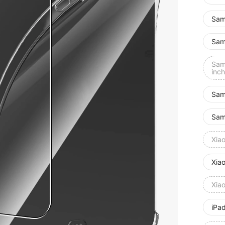
Sam
Sam
Sam
inch
Sam
Sam
Xiao
Xia
Xia
iPad