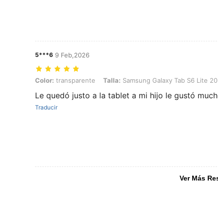
5***6
9 Feb,2026
Color: transparente, Talla: Samsung Galaxy Tab S6 Lite 2020/2022
Color:
transparente
Talla:
Samsung Galaxy Tab S6 Lite 20
Le quedó justo a la tablet a mi hijo le gustó muc
Traducir
Ver Más Re