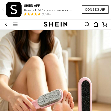
SHEIN APP
×
CONSEGUIR
Descarga la APP y gana ofertas exclusivas
(1,319)