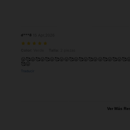
d***8
15 Apr,2026
Color: Verde, Talla: 2 piezas
Color:
Verde
Talla:
2 piezas
😛🥰😛🥰😛🥰😛🥰😛😛🥰😛🥰😛🥰😛😛🥰😛🥰😛🥰
🥰😛
Traducir
Ver Más Re