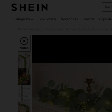
Guirn
Use up 
Categorías
Solo para ti
Novedades
Ofertas
Ropa de
Página principal
Hogar & Vida
Decoración Hogar
Decoración ar
/
/
/
Video