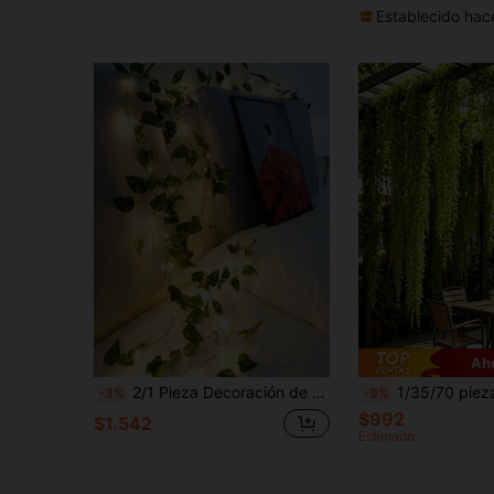
Establecido hac
Ah
2/1 Pieza Decoración de Enredadera Artificial Verde para Plantas Verdes, Adecuada para Jardines Interiores, Paredes de Bodas, Patios Exteriores, Jardines Familiares, Cercas de Reja, Balcones, Decoración para Fiestas de Bodas, Guirnaldas Artificiales DIY
1/35/70 piezas Enredadera de eucalipto artificial perenne DIY para colgar en todas las estaciones, hojas verdes densas, enredadera de eucalipto artificial de lujo, decoración de pared de enredadera perenne artificial, decoración clásica para el hogar,
-3%
-9%
$992
$1.542
Estimado