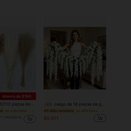
Ahorro de $160
gadas, estilo bohemio, decoración de jarrón de boda, decoración de corona, decoración de dormitorio, boda bohemia, regalo del Día de la Madre, adecuado para Halloween, Navidad, hogar estético
Juego de 18 piezas de guirnalda de flores artificiales con enredadera de rosas blancas y flores blancas colgantes, decoración elegante para arco de boda, techo y pared, flores falsas sin riego ni mantenimiento, para patio y gazebo
-8%
en ordenador personal Decoraciones artificiales&De
en ABS Decoraciones artificiales&Decoraciones arti
os
#5 Más vendidos
+ vendidos
$5.511