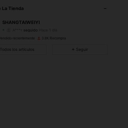
4,90
49
585
 La Tienda
4,90
49
585
SHANGTAIWEIYI
A***r
seguido
Hace 1 día
4,90
49
585
Calificación
Artículos
Seguidores
Vendido recientemente
3.8K Recompra
4,90
49
585
Todos los artículos
Seguir
4,90
49
585
4,90
49
585
4,90
49
585
4,90
49
585
4,90
49
585