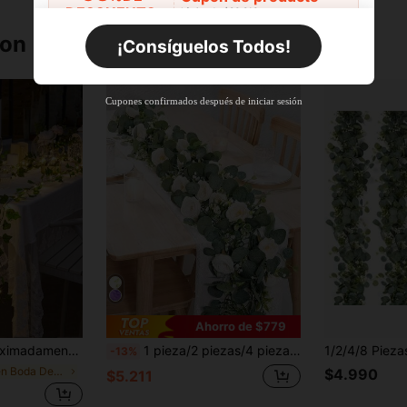
DESCUENTO
Límite de $36.316
Por tiempo limitado
Pedidos de +$27.936
ron
¡Consíguelos Todos!
Nuevo usuario
63
%DE
Cupón de producto
Cupones confirmados después de iniciar sesión
DESCUENTO
Límite de $36.316
Por tiempo limitado
Pedidos de +$37.248
Nuevo usuario
50
%DE
Cupón de producto
DESCUENTO
Límite de $49.353
Por tiempo limitado
Pedidos de +$55.871
Ahorro de $779
nte de corona para dormitorio, pared, boda, fiesta interior, vacaciones, plantas falsas
1 pieza/2 piezas/4 piezas Enredadera artificial de peonía, guirnalda floral de mesa de decoración navideña, adecuada para decoración de habitaciones, corona de eucalipto falso con rosas blancas, guirnalda de follaje de rosas falsas, ideal para bodas, fiestas en el hogar, banderas de mesa de comedor
-13%
en Boda Decoraciones artificiales
$4.990
$5.211