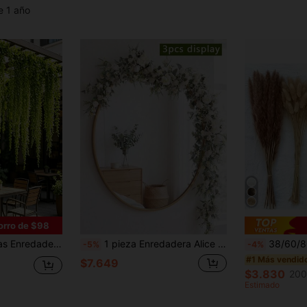
e 1 año
orro de $98
 decoración para bodas y fiestas, fácil de instalar, efecto de planta verde realista para exteriores, regalo de cumpleaños y graduación, decoración de cocina con plantas artificiales, decoración de pared para bodas y fiestas
1 pieza Enredadera Alice de 175 cm, tela de seda, adecuada para decoración de bodas, exteriores, decoración de fiestas, centro de mesa, decoración de primavera y verano
38/60/80/110 piezas de hierba de pampa artificial blanca, ramo de plumas de junco falso de 17.3 pul
-5%
-4%
#1 Más vendid
$7.649
$3.830
200
Estimado