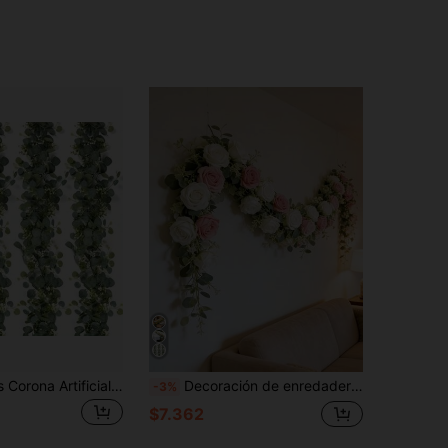
1/2/4/8 Piezas Corona Artificial de Eucalipto de 5.9 Pies con Flores Blancas para Bodas, Fiestas, Decoración del Hogar, Repisa de Chimenea, Camino de Mesa y Decoración Exterior
Decoración de enredadera de rosas artificiales de 210cm, guirnalda de hojas de eucalipto falsas, corona de flores de rosas artificiales para decoración del hogar, arco de boda de primavera/verano, jardín familiar, fiesta interior/exterior, pared, Día de la Madre, decoración de ceremonia de graduación
-3%
$7.362