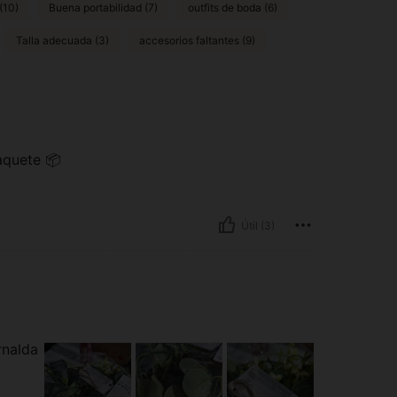
(10)
Buena portabilidad (7)
outfits de boda (6)
Talla adecuada (3)
accesorios faltantes (9)
paquete 📦
Útil (3)
rnalda