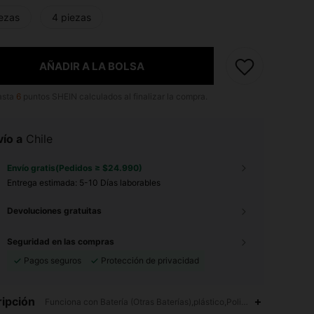
iezas
4 piezas
AÑADIR A LA BOLSA
asta
6
puntos SHEIN calculados al finalizar la compra.
ío a
Chile
Envío gratis(Pedidos ≥ $24.990)
Entrega estimada:
5-10 Días laborables
Devoluciones gratuitas
Seguridad en las compras
Pagos seguros
Protección de privacidad
4,90
49
585
ipción
Funciona con Batería (Otras Baterías),plástico,Poliéster,Polietileno