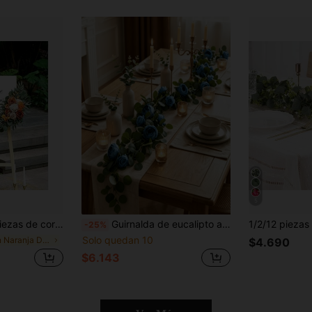
5
venida de boda, decoración de ceremonia de recepción de boda (Terracota)
Guirnalda de eucalipto artificial con flores de peonía & rosa, camino de mesa floral de seda, ornamento de lujo para hogar oficina hotel jardín patio, decoración para boda fiesta Navidad Halloween Acción de Gracias
-25%
Solo quedan 10
en Naranja Decoraciones artificiales&Decoraciones
$4.690
$6.143