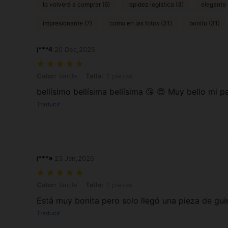
lo volveré a comprar (6)
rapidez logística (3)
elegante 
impresionante (7)
como en las fotos (31)
bonito (31)
j***4
20 Dec,2025
Color: Verde, Talla: 2 piezas
Color:
Verde
Talla:
2 piezas
bellísimo bellísima bellísima 😘 😍 Muy bello mi 
Traducir
j***a
23 Jan,2026
Color: Verde, Talla: 2 piezas
Color:
Verde
Talla:
2 piezas
Está muy bonita pero solo llegó una pieza de gui
Traducir