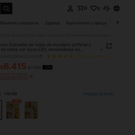
0
0
a. Press Enter to select.
Bisutería y accesorios
Zapatos
Ropa interior y ropa para dormir
Ho
2/4 piezas Guirnalda de hojas de eucalipto artificial y aliento de bebé con luces LED, enredaderas de vegetación artificial, adecuadas para habitación, dormitorio, mesa de comedor, jardín, aniversario, fiesta de boda, Día de San Valentín, Día de la Madre, decoración del hogar para todas las estaciones
ezas Guirnalda de hojas de eucalipto artificial y
o de bebé con luces LED, enredaderas de
ción artificial, adecuadas para habitación,
h25062529050003002
(100+ Comentarios)
orio, mesa de comedor, jardín, aniversario, fiesta
a, Día de San Valentín, Día de la Madre,
6.415
$
$7.290
-12%
ICE AND AVAILABILITY
ción del hogar para todas las estaciones
s Extra de $875
:
Verde
Imagen grande
-13%