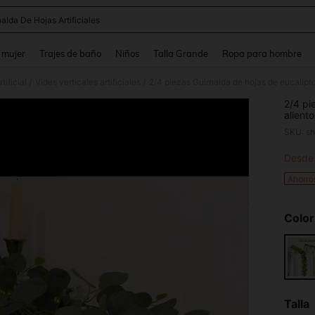
alda De Hojas Artificiales
and down arrow keys to navigate search Búsqueda reciente and Busca y Encuentr
 mujer
Trajes de baño
Niños
Talla Grande
Ropa para hombre
tificial
Vides verticales artificiales
/
/
2/4 pi
alient
vegeta
SKU: s
dormit
de bod
Desde
PR
decora
Ahorro
Color
Talla