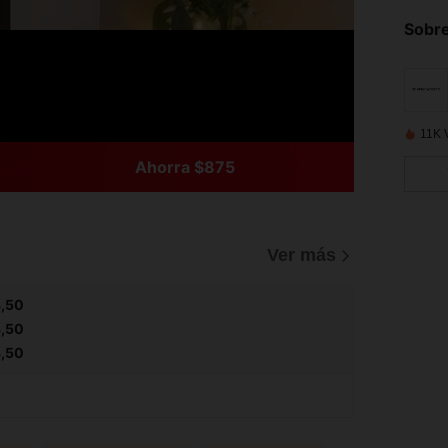
Sobre
11K 
Ahorra $875
Ver más
,50
,50
,50