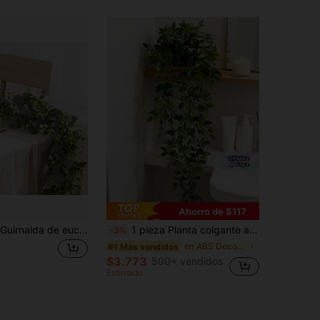
Ahorro de $117
1/2/12 piezas Guirnalda de eucalipto artificial, flores blancas, guirnalda de eucalipto con hojas plateadas y aliento de bebé de 5.9 pies/180 cm, enredadera de follaje falso, adecuada para boda, fiesta, repisa de chimenea, camino de mesa, decoración del hogar
1 pieza Planta colgante artificial | Planta colgante falsa, planta artificial en maceta en miniatura adecuada para pared de flores DIY, flores falsas resistentes a los rayos UV para jardín colgante, balcón, alféizar de ventana, decoración exterior, ideal para hogar, sala de estar, oficina, baño, decoración de estantería, decoración de boda y cumpleaños, perfecta para decoración de primavera y verano al aire libre y del patio
-3%
en ABS Decoraciones artificiales&Decoraciones arti
#1 Más vendidos
$3.773
500+ vendidos
Estimado