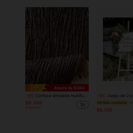
Ahorro de $384
Corteza simulada multifuncional - Hecha de goma blanda, personalizable al tamaño, perfecta para cubrir tuberías y pilares, decoración de pared, con textura realista de sauce
Juego de 2 piezas de corona de flores artificiales, adecuado para cartel de bien
-4%
-8%
$9.206
#9 Más vendidos
Estimado
$6.155