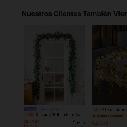
Nuestros Clientes También Vie
210 cm (aproximadamente 82,6 pulgadas) Guirnalda de hiedra artificial perenne verde, decoración colga
Kmitang Plants
-3%
Kmitang 196cm Enredadera artificial de eucalipto para colgar en la pared, larga vid de hojas de sauce sedosas, hiedra perenne falsa, decoración para el hogar, jardín, ventana, boda
-10%
#10 Más vendidos
$5.481
$2.609
Estimado