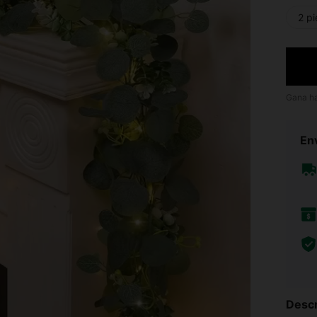
2 p
Gana h
Env
Descr