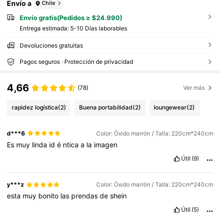
Envío a
Chile
Envío gratis(Pedidos ≥ $24.990)
Entrega estimada:
5-10 Días laborables
Devoluciones gratuitas
Pagos seguros · Protección de privacidad
4,66
(78)
Ver más
rapidez logística
(2)
Buena portabilidad
(2)
loungewear
(2)
d***6
Color: Óxido marrón / Talla: 220cm*240cm
Es
muy
linda
id
é
ntica
a
la
imagen
Útil
(9)
y***z
Color: Óxido marrón / Talla: 220cm*240cm
esta
muy
bonito
las
prendas
de
shein
Útil
(5)