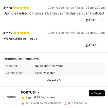
J***a
Color: Óxido marrón / Talla: 135cm*200cm
Ojo
no
es
edred
ó
n
son
s
á
banas
,
son
lindas
de
buena
calidad
Útil
(1)
p***0
Color: Óxido marrón / Talla: 135cm*200cm
Me
encanta
es
fresca
Útil
(1)
Detalles Del Producto
6.4K Seguidores
4,84
Material:
pre washed microfiber
Composición:
100% Poliéster
6.4K Seguidores
4,84
Ver más
FORTUBI
Seguir
6.4K Seguidores
4,84
f***s
pagó
Hace 1 día
140K Vendido recientemente
35K Recompra