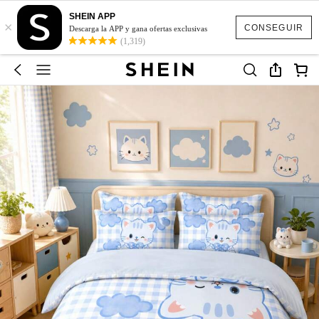
SHEIN APP
×
CONSEGUIR
Descarga la APP y gana ofertas exclusivas
(1,319)