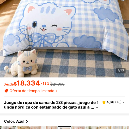
1/16
18.334
$
-13%
$21.090
Desde
Oferta de tiempo limitado
Juego de ropa de cama de 2/3 piezas, juego de f
4,66
(
78
)
unda nórdica con estampado de gato azul a
cuadros. Suave, cómodo, amigable con la pi
el, transpirable, adecuado para todas las estacio
nes, decoración navideña, regalo de Navidad, di
Color: Azul
sponible en tamaños individual, doble, queen, ki