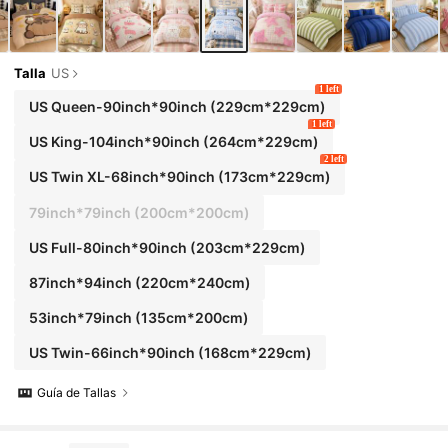
ng, dormitorio, textiles para el hogar minimalist
a, esencial para volver a la escuela, lavable a má
quina, decoración de otoño, suministros para la
habitación, 1 funda nórdica con 1/2 fundas de al
mohada (rellenos no incluidos).
Talla
US
1 left
US Queen-90inch*90inch
(229cm*229cm)
1 left
US King-104inch*90inch
(264cm*229cm)
2 left
US Twin XL-68inch*90inch
(173cm*229cm)
79inch*79inch
(200cm*200cm)
US Full-80inch*90inch
(203cm*229cm)
87inch*94inch
(220cm*240cm)
53inch*79inch
(135cm*200cm)
US Twin-66inch*90inch
(168cm*229cm)
Guía de Tallas