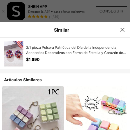
SHEIN APP
×
CONSEGUIR
Descarga la APP y gana ofertas exclusivas
(1,319)
Similar
2/1 pieza Pulsera Patriótica del Día de la Independencia,
Accesorios Decorativos con Forma de Estrella y Corazón de
la Bandera Americana, Cuerda de Mano, Adecuado para la
$1.690
Decoración del 250 Aniversario del Día de la Independencia,
Regalos de Decoración de Fiesta, Festivales, Accesorios de
Decoración de Carnaval de Fiesta
Artículos Similares