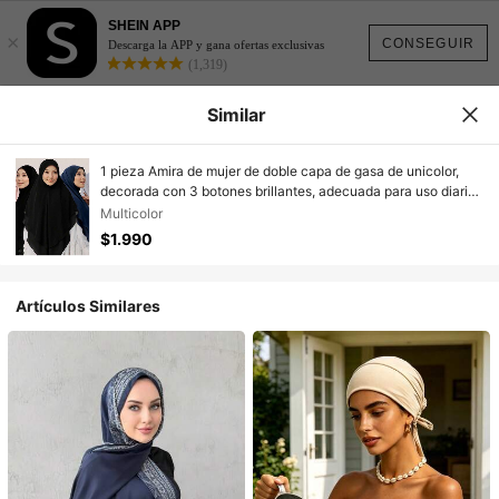
SHEIN APP
×
CONSEGUIR
Descarga la APP y gana ofertas exclusivas
(1,319)
Similar
1 pieza Amira de mujer de doble capa de gasa de unicolor,
decorada con 3 botones brillantes, adecuada para uso diario,
playa, vacaciones
Multicolor
$1.990
Artículos Similares