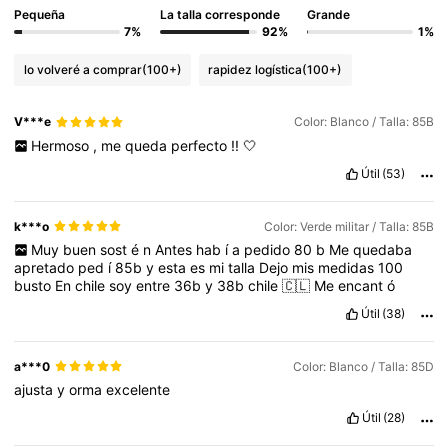
Pequeña
La talla corresponde
Grande
7%
92%
1%
lo volveré a comprar
(100+)
rapidez logística
(100+)
V***e
Color: Blanco / Talla: 85B
Hermoso
,
me
queda
perfecto
!!
🤍
Útil
(53)
k***o
Color: Verde militar / Talla: 85B
Muy
buen
sost
é
n
Antes
hab
í
a
pedido
80
b
Me
quedaba
apretado
ped
í
85b
y
esta
es
mi
talla
Dejo
mis
medidas
100
busto
En
chile
soy
entre
36b
y
38b
chile
🇨🇱
Me
encant
ó
Útil
(38)
a***0
Color: Blanco / Talla: 85D
ajusta
y
orma
excelente
Útil
(28)