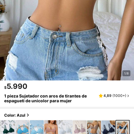
1/8
5.990
$
1 pieza Sujetador con aros de tirantes de
4,89
(
1000+
)
espagueti de unicolor para mujer
Color: Azul