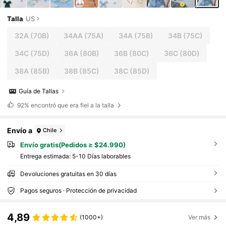
Talla
US
32A
(70B)
34AA
(75A)
34A
(75B)
34B
(75C)
34C
(75D)
36A
(80B)
36B
(80C)
36C
(80D)
38A
(85B)
38B
(85C)
38C
(85D)
Guía de Tallas
92%
encontró que era fiel a la talla
Envío a
Chile
Envío gratis(Pedidos ≥ $24.990)
Entrega estimada:
5-10 Días laborables
Devoluciones gratuitas en 30 días
Pagos seguros · Protección de privacidad
4,89
(1000+)
Ver más