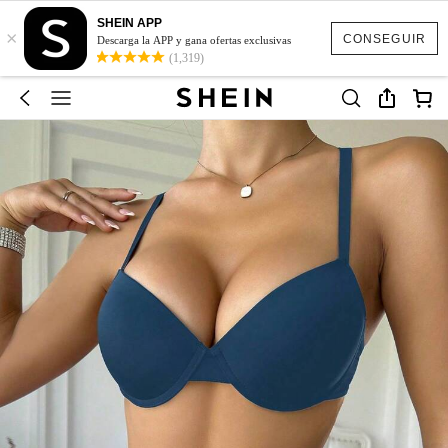
SHEIN APP
×
CONSEGUIR
Descarga la APP y gana ofertas exclusivas
(1,319)