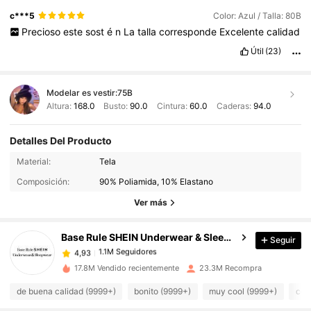
c***5
Color: Azul / Talla: 80B
Precioso
este
sost
é
n
La
talla
corresponde
Excelente
calidad
Útil
(23)
Modelar es vestir:
75B
Altura:
168.0
Busto:
90.0
Cintura:
60.0
Caderas:
94.0
Detalles Del Producto
Material:
Tela
1.1M Seguidores
4,93
Composición:
90% Poliamida, 10% Elastano
Ver más
1.1M Seguidores
4,93
Base Rule SHEIN Underwear & Sleepwear
Seguir
1.1M Seguidores
4,93
17.8M Vendido recientemente
23.3M Recompra
de buena calidad (9999+)
bonito (9999+)
muy cool (9999+)
cóm
1.1M Seguidores
4,93