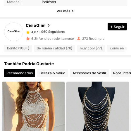
Material:
Poliéster
960 Seguidores
4,87
Ver más
960 Seguidores
4,87
960 Seguidores
4,87
CieloGlim
Seguir
960 Seguidores
4,87
6.2K Vendido recientemente
273 Recompra
960 Seguidores
4,87
bonito (100+)
de buena calidad (78)
muy cool (77)
como en las 
960 Seguidores
4,87
960 Seguidores
4,87
También Podría Gustarte
960 Seguidores
4,87
Recomendados
Belleza & Salud
Accesorios de Vestir
Ropa Inter
960 Seguidores
4,87
960 Seguidores
4,87