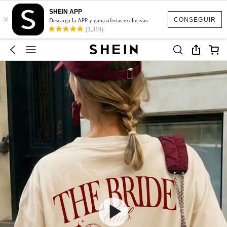
SHEIN APP
×
CONSEGUIR
Descarga la APP y gana ofertas exclusivas
(1,319)