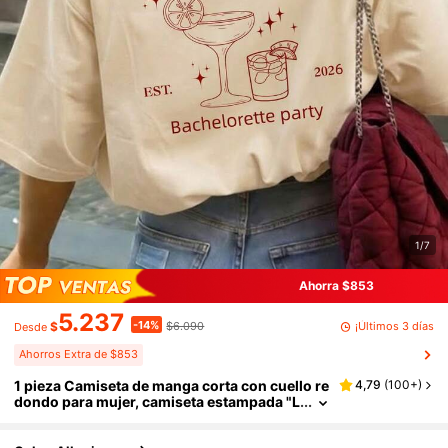
1/7
Ahorra $853
5.237
-14%
¡Últimos 3 días
$
$6.090
Desde
Ahorros Extra de $853
1 pieza Camiseta de manga corta con cuello re
4,79
(
100+
)
dondo para mujer, camiseta estampada "L
A NOVIA, EST. 2026", adecuada para desp
edida de soltera, boda, playa, calle, uso diario,