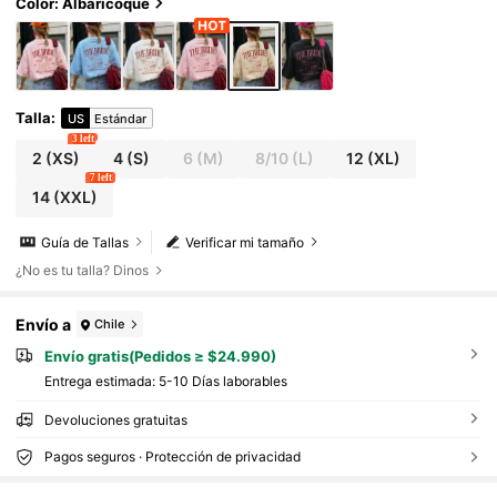
top de verano. Camiseta de manga corta holg
Color: Albaricoque
ada, casual y versátil.
Talla
:
US
Estándar
3 left
2
(XS)
4
(S)
6
(M)
8/10
(L)
12
(XL)
7 left
14
(XXL)
Guía de Tallas
Verificar mi tamaño
¿No es tu talla? Dinos
Envío a
Chile
Envío gratis(Pedidos ≥ $24.990)
Entrega estimada:
5-10 Días laborables
Devoluciones gratuitas
Pagos seguros · Protección de privacidad