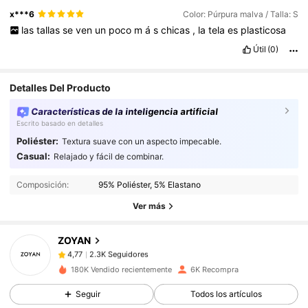
x***6
Color: Púrpura malva / Talla: S
las
tallas
se
ven
un
poco
m
á
s
chicas
,
la
tela
es
plasticosa
Útil
(0)
Detalles Del Producto
Características de la inteligencia artificial
Escrito basado en detalles
Poliéster:
Textura suave con un aspecto impecable.
2.3K Seguidores
4,77
Casual:
Relajado y fácil de combinar.
Composición:
95% Poliéster, 5% Elastano
2.3K Seguidores
4,77
Ver más
ZOYAN
2.3K Seguidores
4,77
d***3
pagó
Hace 1 día
180K Vendido recientemente
6K Recompra
2.3K Seguidores
4,77
Seguir
Todos los artículos