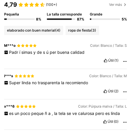
4,79
(100+)
Ver más
Pequeña
La talla corresponde
Grande
8%
87%
5%
elaborado con buen material
(4)
ropa de fiesta
(3)
M***o
Color: Blanco / Talla: S
Padr
í
simas
y
de
s
ú
per
buena
calidad
Útil
(1)
l***s
Color: Blanco / Talla: M
Super
linda
no
trasparenta
la
recomiendo
Útil
(2)
x***6
Color: Púrpura malva / Talla: L
es
un
poco
peque
ñ
a
,
la
tela
se
ve
calurosa
pero
es
linda
Útil
(0)