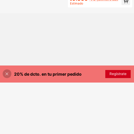
nupcial
Estimado
20% de dcto. en tu primer pedido
Regístrate
¡14% DE DESCUENTO!
AÑADIR A LA BOLSA