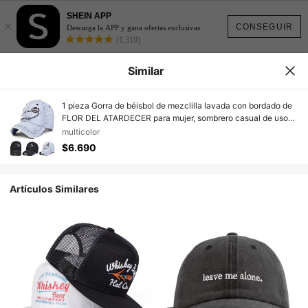
SHEIN APP
×
CONSEGUIR
Descarga la APP y gana ofertas exclusivas
(1,319)
Similar
1 pieza Gorra de béisbol de mezclilla lavada con bordado de
FLOR DEL ATARDECER para mujer, sombrero casual de uso
urbano para primavera/otoño, exterior, viajes, playa,
multicolor
vacaciones, festivales
$6.690
Artículos Similares