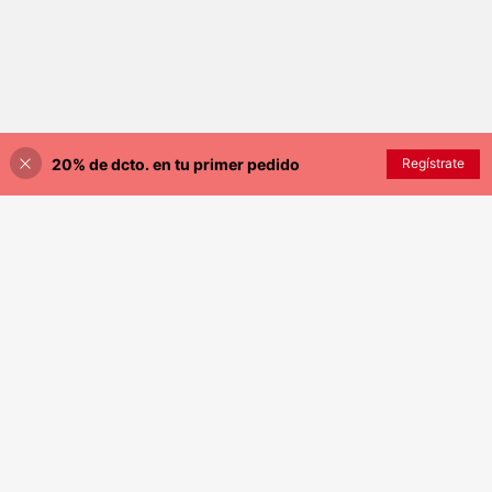
20% de dcto. en tu primer pedido
AÑADIR A LA BOLSA
Regístrate