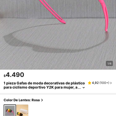
1/6
4.490
$
1 pieza Gafas de moda decorativas de plástico
4,92
(
100+
)
para ciclismo deportivo Y2K para mujer, a
decuadas para fotografía diaria, atuendo,
compras, ciclismo, etc.
Color De Lentes: Rosa