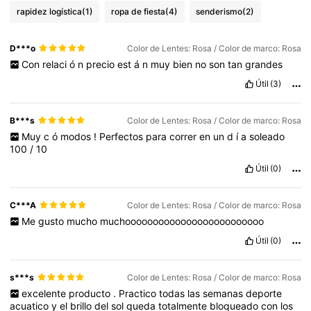
rapidez logística
(1)
ropa de fiesta
(4)
senderismo
(2)
D***o
Color de Lentes: Rosa / Color de marco: Rosa
Con
relaci
ó
n
precio
est
á
n
muy
bien
no
son
tan
grandes
Útil
(3)
B***s
Color de Lentes: Rosa / Color de marco: Rosa
Muy
c
ó
modos
!
Perfectos
para
correr
en
un
d
í
a
soleado
100
/
10
Útil
(0)
C***A
Color de Lentes: Rosa / Color de marco: Rosa
Me
gusto
mucho
muchooooooooooooooooooooooooo
Útil
(0)
s***s
Color de Lentes: Rosa / Color de marco: Rosa
excelente
producto
.
Practico
todas
las
semanas
deporte
acuatico
y
el
brillo
del
sol
queda
totalmente
bloqueado
con
los