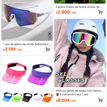
1 pieza Gafas de fiesta unisex de es
tilo envolvente con espejo platead
2.900
$
-3%
o, sin marco
1 par de gafas de moda bohemia en
volventes para mujer, adecuadas p
3.191
$
-3%
ara uso diario en la calle, playa y otr
as ocasiones, opción ideal para vac
aciones de verano en la playa, acti
vidades al aire libre y viajes.
Nuevas gafas de esquí con marco d
e TPU blanco y lente de visión ampl
Establecido hace 1 año
ia antiviento, con relleno de espum
6.004
a, de alta definición y visión panorá
$
-3%
mica, para deportes al aire libre, par