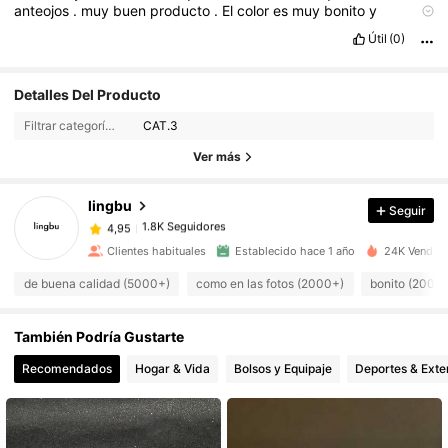
anteojos
.
muy
buen
producto
.
El
color
es
muy
bonito
y
llamativo
.
Útil
(0)
1.8K Seguidores
4,95
Detalles Del Producto
Filtrar categorías:
CAT.3
1.8K Seguidores
4,95
Ver más
lingbu
Seguir
1.8K Seguidores
4,95
v***6
pagó
Hace 1 día
Clientes habituales
Establecido hace 1 año
24K Vendido
1.8K Seguidores
4,95
de buena calidad (5000+)
como en las fotos (2000+)
bonito (2000
También Podría Gustarte
1.8K Seguidores
4,95
Recomendados
Hogar & Vida
Bolsos y Equipaje
Deportes & Exte
1.8K Seguidores
4,95