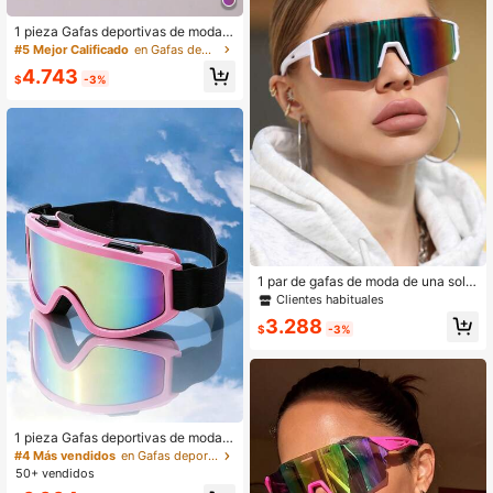
1 pieza Gafas deportivas de moda p
ara mujer, color púrpura, a prueba d
#5 Mejor Calificado
en Gafas deportivas para mujer
e viento y arena, para ciclismo al air
4.743
e libre
$
-3%
1 par de gafas de moda de una sola
pieza para mujer, adecuadas para d
Clientes habituales
eportes, viajes, atuendos de vacaci
3.288
ones, playa, conducir, fiestas
$
-3%
1 pieza Gafas deportivas de moda d
e gran tamaño y coloridas para exte
#4 Más vendidos
en Gafas deportivas para mujer
riores
50+ vendidos