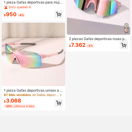
1 pieza Gafas deportivas para mujer
de estilo nuevo, marco grande, colo
Solo quedan 6
ridas y a prueba de viento para exte
950
riores
$
-4%
2 piezas Gafas deportivas rosas par
a mujer, adecuadas para ciclismo al
7.362
$
-3%
aire libre, correr, playa, vacaciones
y uso diario
1 pieza Gafas deportivas unisex a p
rueba de viento y arena para fútbol,
#7 Más vendidos
en Gafas deportivas para mujer
surf, accesorios de otoño
3.068
$
-25%
¡Últimos 3 días