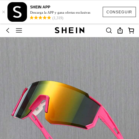
SHEIN APP
×
CONSEGUIR
Descarga la APP y gana ofertas exclusivas
(1,319)