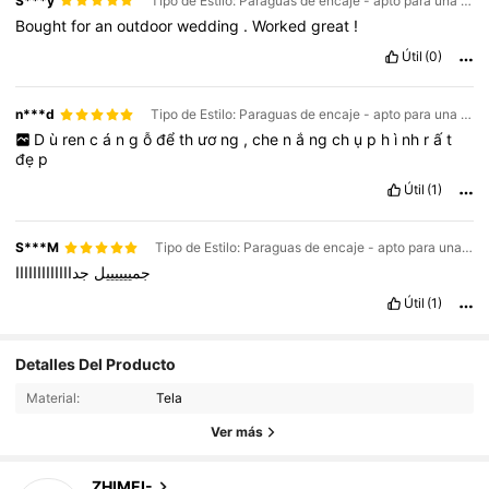
S***y
Tipo de Estilo: Paraguas de encaje - apto para una persona / Talla: negro
Bought
for
an
outdoor
wedding
.
Worked
great
!
Útil
(0)
n***d
Tipo de Estilo: Paraguas de encaje - apto para una persona / Talla: beige
D
ù
ren
c
á
n
g
ỗ
để
th
ươ
ng
,
che
n
ắ
ng
ch
ụ
p
h
ì
nh
r
ấ
t
đẹ
p
Útil
(1)
S***M
Tipo de Estilo: Paraguas de encaje - apto para una persona / Talla: Blanco
جمييييييل
جدااااااااااااا
Útil
(1)
44 Seguidores
Detalles Del Producto
4,64
Material:
Tela
44 Seguidores
4,64
Ver más
44 Seguidores
4,64
44 Seguidores
4,64
ZHIMEI-