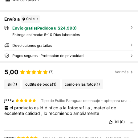
Envío a
Chile
Envío gratis(Pedidos ≥ $24.990)
Entrega estimada:
5-10 Días laborables
Devoluciones gratuitas
Pagos seguros · Protección de privacidad
5,00
(7)
Ver más
ski
(1)
outfits de boda
(1)
como en las fotos
(1)
j***z
Tipo de Estilo: Paraguas de encaje - apto para una persona / Talla: beige
el
producto
es
id
é
ntico
a
la
fotograf
í
a
,
material
de
excelente
calidad
,
lo
recomiendo
ampliamente
Útil
(0)