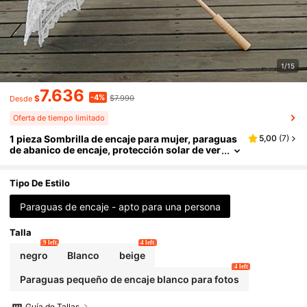
1/15
7.636
-4%
$
$7.990
Desde
Oferta de tiempo limitado
1 pieza Sombrilla de encaje para mujer, paraguas
5,00
(
7
)
de abanico de encaje, protección solar de ver
ano, sombrilla de playa
Tipo De Estilo
Paraguas de encaje - apto para una persona
Talla
9 left
4 left
negro
Blanco
beige
4 left
Paraguas pequeño de encaje blanco para fotos
Guía de Tallas