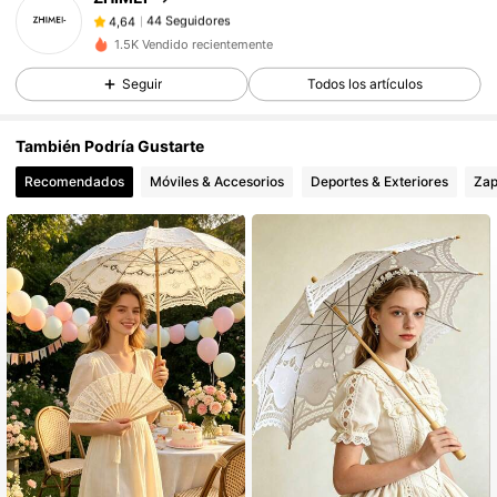
44 Seguidores
4,64
a***7
seguido
Hace 1 día
1.5K Vendido recientemente
44 Seguidores
4,64
Seguir
Todos los artículos
44 Seguidores
4,64
44 Seguidores
4,64
También Podría Gustarte
44 Seguidores
4,64
Recomendados
Móviles & Accesorios
Deportes & Exteriores
Zap
44 Seguidores
4,64
44 Seguidores
4,64