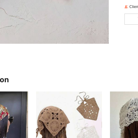
Clien
ron