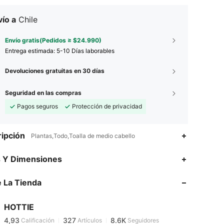
ío a
Chile
Envío gratis(Pedidos ≥ $24.990)
Entrega estimada:
5-10 Días laborables
Devoluciones gratuitas en 30 días
Seguridad en las compras
Pagos seguros
Protección de privacidad
ipción
Plantas,Todo,Toalla de medio cabello
s Y Dimensiones
4,93
327
8.6K
 La Tienda
4,93
327
8.6K
HOTTIE
4,93
327
8.6K
Calificación
Artículos
Seguidores