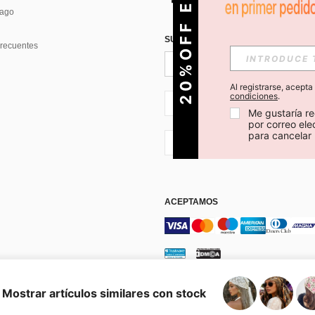
O
2
0
%
O
F
F
E
N
T
U
P
R
I
M
E
R
P
E
D
I
D
Pago
SUSCRÍBETE PARA RECIBIR OFERTA
recuentes
Al registrarse, acept
condiciones
.
CL + 56
Me gustaría re
por correo el
para cancelar 
CL + 56
ACEPTAMOS
os y condiciones
Elección de publicidad
Mostrar artículos similares con stock