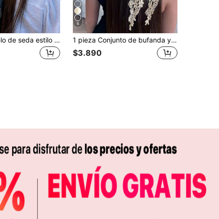
6
1 pieza Pañuelo de seda estilo bohemio vintage con estampado paisley y flores pequeñas, chal ligero y transpirable para uso casual al aire libre en primavera/verano
1 pieza Conjunto de bufanda y pañuelo de encaje floral para mujer, ligero y transpirable, adecuado para playa, casual, fiesta y ocasiones formales, bufanda cuadrada de mujer para atuendo de verano, diadema de playa, accesorio para el cabello de verano, diadema de playa, pañuelos de playa, bufanda de vacaciones, regalo
$3.890
APP