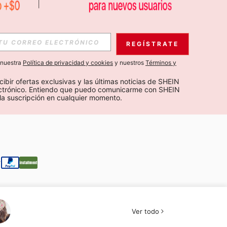
S EXCLUSIVAS, PROMOCIONES Y NOTICIAS DE SHEIN
REGÍSTRATE
Suscribir
a nuestra
Política de privacidad y cookies
y nuestros
Términos y
Suscribirte
cibir ofertas exclusivas y las últimas noticias de SHEIN 
ectrónico. Entiendo que puedo comunicarme con SHEIN 
la suscripción en cualquier momento.
Suscribir
Ver todo