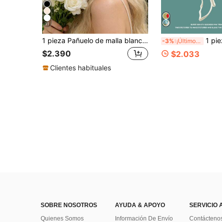
11
1 pieza Pañuelo de malla blanca con patrón floral de moda, Diadema dulce para playa y resort, Accesorio para el cabello de mujer para boda y fiesta, Elegante para mujer
1 pieza Pañuelo de estilo pastoral tejido, flor
-3%
¡Últimos 3 días
$2.390
$2.033
Clientes habituales
SOBRE NOSOTROS
AYUDA & APOYO
SERVICIO 
Quienes Somos
Información De Envío
Contácteno