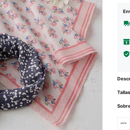
Env
Descr
Talla
Sobre