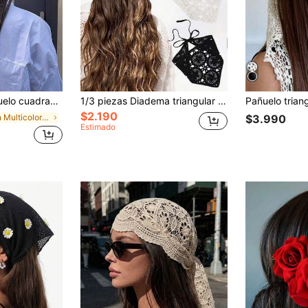
uevo pañuelo/chal de mujer con patrón floral elegante, pañuelo versátil y transpirable
1/3 piezas Diadema triangular floral de ganchillo, adecuada para accesorios de cabello de verano para niñas, pañuelo de playa, aplicable para viajes, vacaciones
$2.190
en Multicolor Pañuelos
$3.990
Estimado