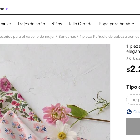
ra
and down arrow keys to navigate search Búsqueda reciente and Busca y Encuentr
 mujer
Trajes de baño
Niños
Talla Grande
Ropa para hombre
sorios para el cabello de mujer
Bandanas
/
/
1 piez
elegan
versát
SKU: s
para lo
2
$
PR
Tipo 
neg
Guí
Lo sent