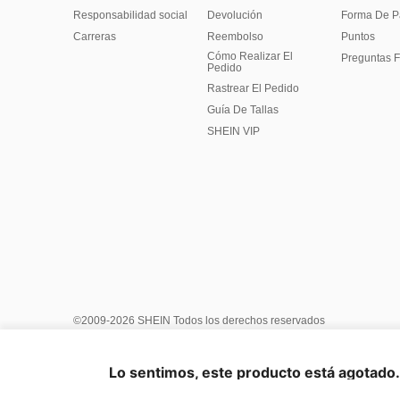
Responsabilidad social
Devolución
Forma De 
Carreras
Reembolso
Puntos
Cómo Realizar El
Preguntas F
Pedido
Rastrear El Pedido
Guía De Tallas
SHEIN VIP
©2009-2026 SHEIN Todos los derechos reservados
Centro de Privacidad
Política de privacidad y cookies
Términ
Reglas de IP de Marketplace
Aviso de copyright
Impresión
Lo sentimos, este producto está agotado. 
United States