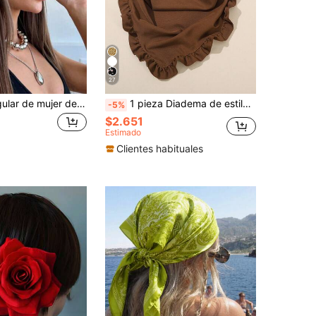
27
Pañuelo triangular de mujer de encaje francés calado con estampado floral de punto, diadema, pañuelo para la cabeza, accesorio para el cabello, diadema decorativa multifuncional
1 pieza Diadema de estilo bohemio, accesorio para el cabello de otoño/invierno, adecuado para el atuendo de vacaciones de verano de las mujeres, pañuelo bohemio, accesorios, festival, fiesta
-5%
$2.651
Estimado
Clientes habituales