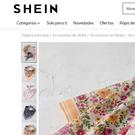
Muse
Use up 
Categorías
Solo para ti
Novedades
Ofertas
Ropa de
Página principal
Accesorios de Vestir
Accesorios de Mujer
Acce
/
/
/