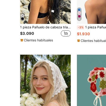
38
1 pieza Pañuelo de cabeza triangular de encaje estilo bohemio, pañuelo de malla retro francés, accesorio decorativo para el cabello de vacaciones en la playa
1 pieza Pañuelo para la cabeza con bordado floral original y volantes para mujer, decoración de margarita, adecuado pa
-3%
$3.090
$1.930
Clientes habituales
Clientes habitua