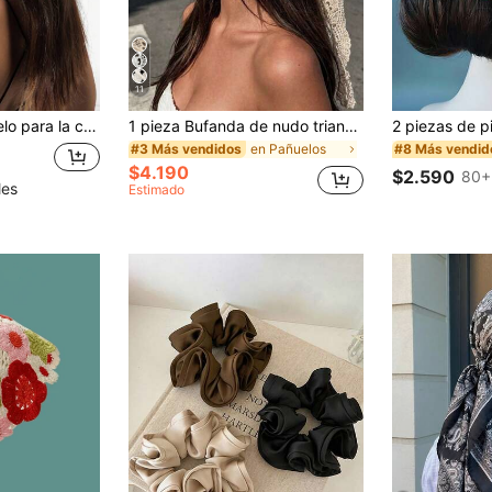
11
ra uso diario y vacaciones de verano, accesorios para el cabello, diadema de playa, pañuelos para mujer
1 pieza Bufanda de nudo triangular de encaje floral de ganchillo de unicolor, prenda exterior fina para mujer, adorno de cuello decorativo elegante para primavera/verano, minimalista
en Pañuelos
#3 Más vendidos
#8 Más vendid
$4.190
$2.590
80+
les
Estimado