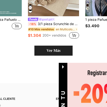
25
, diadema de lana, triángulo, diadema simple y versátil, diadema, accesorios para el cabello para mujeres
good girl
3/1 pieza Scrunchie de cabello versátil y de moda para mujer en color champán, negro y marrón, para bañarse, lavarse la cara y combinar con atuendos
-18%
$3.490
en Multicolor Scrunchies
#10 Más vendidos
$1.304
200+ vendidos
Ver Más
AL CLIENTE
ENCUÉNTRANOS EN
s