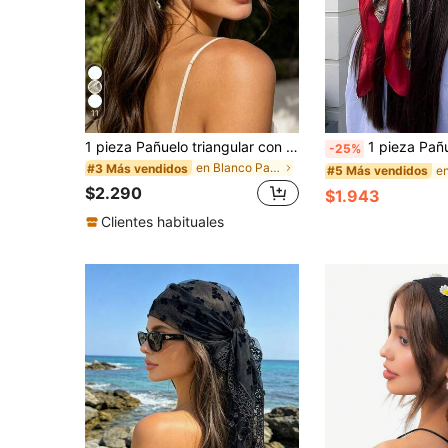
11
1 pieza Pañuelo triangular con ribete de encaje floral bohemio de moda, accesorio para mujer, pañuelos para vacaciones
1 pieza Pañuelo cuadrado de satén de seda sintética con estampado floral de estilo bohemio, n
-25%
en Blanco Pañuelos
#3 Más vendidos
#5 Más vendidos
$2.290
$1.943
Clientes habituales