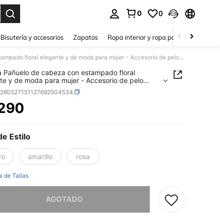
0
0
a. Press Enter to select.
Bisutería y accesorios
Zapatos
Ropa interior y ropa para dormir
Ho
1 pieza Pañuelo de cabeza con estampado floral elegante y de moda para mujer - Accesorio de pelo versátil tipo diadema, hecho de poliéster, adecuado para looks diarios con estilo
a Pañuelo de cabeza con estampado floral
te y de moda para mujer - Accesorio de pelo
il tipo diadema, hecho de poliéster, adecuado
c260527151127692504534
oks diarios con estilo
.290
ICE AND AVAILABILITY
de Estilo
ro
amarillo
rosa
a de Tallas
imos, este producto está agotado.
AGOTADO