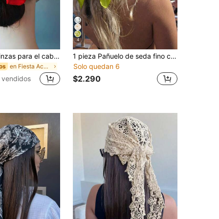
4
2 piezas de pinzas para el cabello con flores de rosa artificiales, moda romántica y dulce, decoración esencial para vacaciones, parejas, fiestas y bailes de graduación
1 pieza Pañuelo de seda fino con estampado paisley vintage francés de 70*70 para mujeres, pañuelo para la cabeza; pañuelo cuadrado multifuncional, pañuelo triangular; pañuelo de cuello para protección solar en viajes, cinturón de pañuelo de seda; exquisito, de moda, versátil, elegante; estilo vintage elegante; adecuado para uso diario, fiestas de vacaciones, eventos, viajes de vacaciones, playa; regalo para fiesta de festival de niñas
Solo quedan 6
en Fiesta Accesorios para el cabello de las mujere
os
$2.290
 vendidos