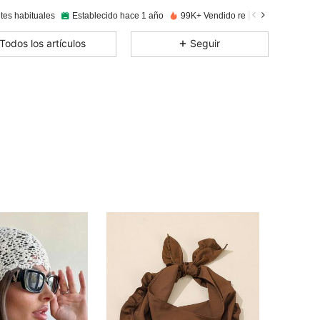
tes habituales
Establecido hace 1 año
99K+ Vendido recientemente
4,93
327
8.6K
Todos los artículos
Seguir
4,93
327
8.6K
4,93
327
8.6K
4,93
327
8.6K
4,93
327
8.6K
4,93
327
8.6K
4,93
327
8.6K