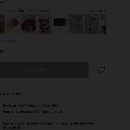
r artículos similares con stock
Ver todo
a de Tallas
ad:
imos, este producto está agotado.
AGOTADO
ío a
Chile
Envío gratis(Pedidos ≥ $24.990)
Entrega estimada:
5-10 Días laborables
Los artículos de esta categoría no se pueden devolver
ni cambiar