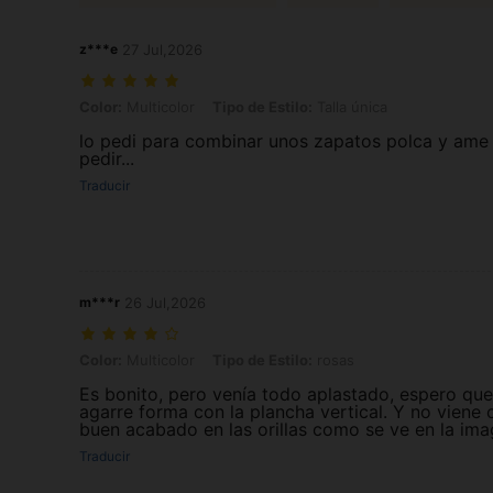
z***e
27 Jul,2026
Color: Multicolor, Tipo de Estilo: Talla única
Color:
Multicolor
Tipo de Estilo:
Talla única
lo pedi para combinar unos zapatos polca y ame 
pedir...
Traducir
m***r
26 Jul,2026
Color: Multicolor, Tipo de Estilo: rosas
Color:
Multicolor
Tipo de Estilo:
rosas
Es bonito, pero venía todo aplastado, espero que
agarre forma con la plancha vertical. Y no viene 
buen acabado en las orillas como se ve en la im
Traducir