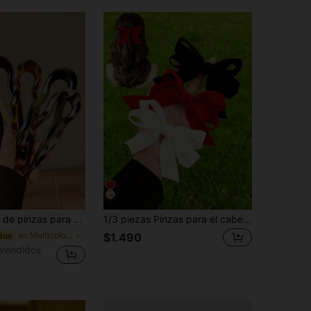
 moño y peinado recogido de estilo minimalista vintage elegante de alta gama, pasadores decorativos de diseño de moda de nicho ligero y lujoso, adecuados para uso diario, reuniones, citas, Hanfu y Cheongsam
1/3 piezas Pinzas para el cabello con lazo de cola larga y suave, pinzas para el cabello con lazo de metal y seda vintage, adecuadas para volver a la escuela, accesorios para el cabello con lazo negro/burdeos/blanco, decoración elegante para el cabello diario, gran regalo para niñas, pinzas para el cabello, accesorios para la cabeza, pasador
en Multicolor Moño y horquilla
dos
$1.490
vendidos