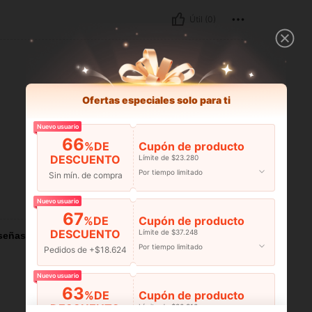
Útil (0)
Ofertas especiales solo para ti
Nuevo usuario
66
%DE
Cupón de producto
DESCUENTO
Límite de $23.280
Por tiempo limitado
Sin mín. de compra
Útil (0)
Nuevo usuario
67
%DE
Cupón de producto
DESCUENTO
Límite de $37.248
señas
Por tiempo limitado
Pedidos de +$18.624
Nuevo usuario
63
%DE
Cupón de producto
DESCUENTO
Límite de $36.316