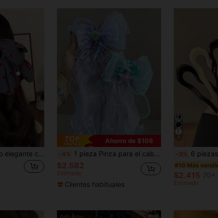
4
Ahorro de $108
1 pieza Clip de pelo elegante con lazo de lunares en forma de corazón, decorado con perlas falsas y borlas, accesorio de moda multicapa adecuado para diario, casual, fiesta, trabajo y vacaciones, pinza de pelo con lazo para mujeres, accesorios de verano para la playa
1 pieza Pinza para el cabello con cinta de sirena, accesorio para el cabello con lazo de niña sirena, accesorio para el cabello de princesa, accesorio para el cabello de sirena, pinza para el cabello de súper hada, accesorio para el cabello de niña linda
6 piezas de pinzas para el cabello en forma de U con estampado de leopardo ámbar para mujer, accesorios para
-4%
-3%
$2.582
#10 Más vendi
Estimado
$2.415
70+ 
Estimado
Clientes habituales