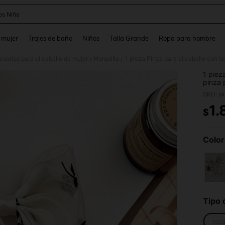
s Niña
and down arrow keys to navigate search Búsqueda reciente and Busca y Encuentr
 mujer
Trajes de baño
Niños
Talla Grande
Ropa para hombre
sorios para el cabello de mujer
Horquilla
/
/
1 piez
pinza 
tul, ac
adecua
1.
$
PR
Color
Tipo 
ros