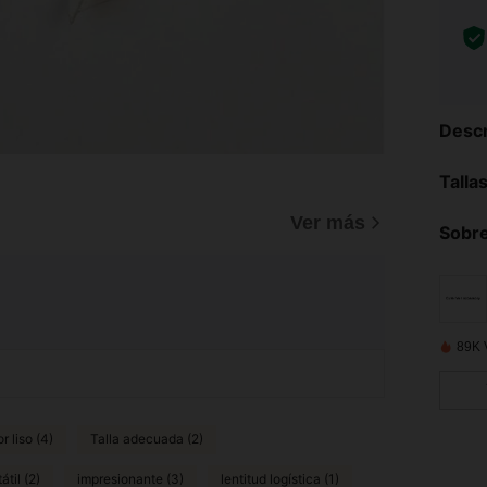
Descr
Talla
Ver más
Sobre
89K 
r liso (4)
Talla adecuada (2)
átil (2)
impresionante (3)
lentitud logística (1)