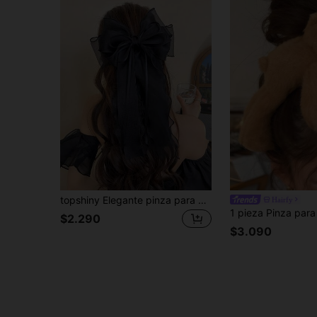
topshiny Elegante pinza para el cabello con lazo largo y grande de gasa, pasador de lazo romántico estilo francés, accesorio para coleta para mujeres y niñas
Hairfy
$2.290
$3.090