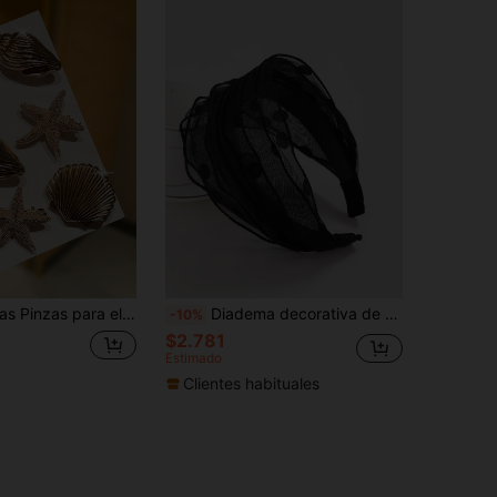
s, estilo bohemio, accesorios para el cabello de mujer, adecuados para uso casual, Hawái, vacaciones en la playa, accesorios de verano, viajes, cumpleaños, pinzas de garra
Diadema decorativa de malla elegante para el Día de San Valentín, diadema, aro para el cabello, accesorios para el cabello negros, accesorios para la cabeza
-10%
$2.781
Estimado
Clientes habituales