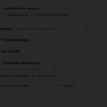
Seguridad en las compras
Pagos seguros
Protección de privacidad
ipción
Aleación de zinc,Plantas,Lazo
s Y Dimensiones
 La Tienda
4,84
189
793
Cute hair accessory
4,84
189
793
Calificación
Artículos
Seguidores
Vendido recientemente
2.9K Recompra
4,84
189
793
Todos los artículos
Seguir
4,84
189
793