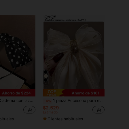
5
Ahorro de $224
Ahorro de $161
unares negros para mujer, belleza, hogar, accesorios para el cabello
1 pieza Accesorio para el cabello de mujer con lazo color albaricoque, clip de pelo de primavera, accesorio de satén, adecuado para fiestas diarias, citas, decoración de cabello para chicas
-6%
$2.529
Estimado
bituales
Clientes habituales