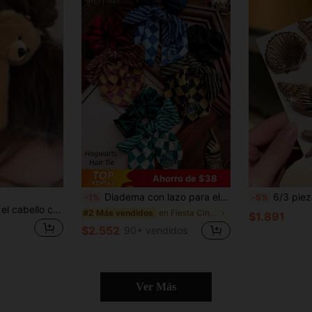
Ahorro de $38
Diadema con lazo para el cabello de niña Harry Potter – Estilo clásico vintage, accesorio para fiesta, Navidad, Halloween, regalo de cumpleaños para mujeres
6/3 piezas Pinzas para el cabello con forma de estrella de mar, concha y caracol dorado
-1%
-5%
1 pieza Pinza para el cabello con oso durmiente lindo, pinza BB de peluche 3D de alta gama para mujer, pinza lateral para flequillo, accesorio para la parte superior del cabello, adecuado para uso diario y atuendos de fiesta
en Fiesta Cintas para el pelo
#2 Más vendidos
$1.891
$2.552
90+ vendidos
Ver Más