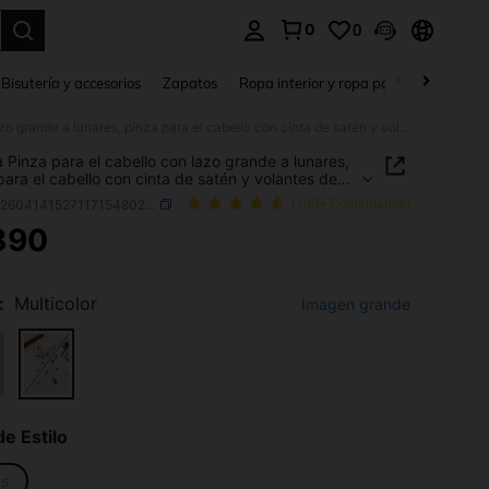
0
0
a. Press Enter to select.
Bisutería y accesorios
Zapatos
Ropa interior y ropa para dormir
Ho
1 pieza Pinza para el cabello con lazo grande a lunares, pinza para el cabello con cinta de satén y volantes de tul, accesorio para el cabello estilo chica francesa, adecuado para vacaciones en la playa y uso diario
a Pinza para el cabello con lazo grande a lunares,
para el cabello con cinta de satén y volantes de
cesorio para el cabello estilo chica francesa,
SKU: sk260414152711715480233
(100+ Comentarios)
do para vacaciones en la playa y uso diario
890
ICE AND AVAILABILITY
:
Multicolor
Imagen grande
de Estilo
as