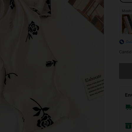
Mostra
Guí
Cantid
Lo sent
Env