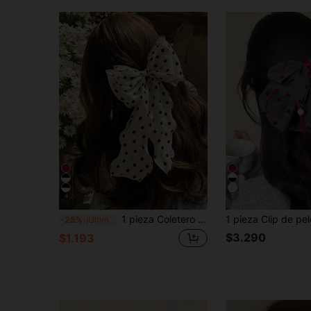
4
7
1 pieza Coletero con lazo de satén sedoso con estampado de lunares blanco y negro extra grande de 25cm/9.84in para mujer, accesorio para el cabello de estilo elegante minimalista versátil y de moda, unicolor, adecuado para uso diario, casual, fiesta, ir al trabajo, vacaciones, lavarse la cara, maquillaje, combinar con el atuendo, pinzas para el cabello, clips para el cabello
-25%
¡Últimos 3 días
$3.290
$1.193