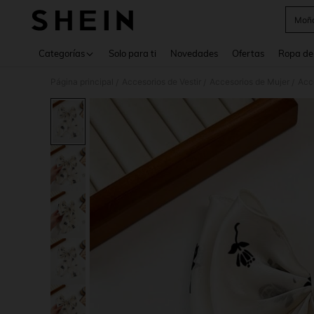
Moño
Use up 
Categorías
Solo para ti
Novedades
Ofertas
Ropa de
Página principal
Accesorios de Vestir
Accesorios de Mujer
Acce
/
/
/