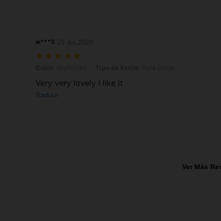
w***3
25 Jul,2026
Color: Multicolor, Tipo de Estilo: Talla única
Color:
Multicolor
Tipo de Estilo:
Talla única
Very very lovely I like it
Traducir
Ver Más Re