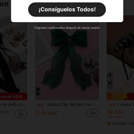
ron
Por tiempo limitado
Pedidos de +$27.936
¡Consíguelos Todos!
Nuevo usuario
63
%DE
Cupón de producto
Cupones confirmados después de iniciar sesión
DESCUENTO
Límite de $36.316
Por tiempo limitado
Pedidos de +$37.248
Nuevo usuario
50
%DE
Cupón de producto
DESCUENTO
Límite de $49.353
Por tiempo limitado
Pedidos de +$55.871
12
rro de $219
 estilo francés vintage, decoración de pelo linda adecuada para fiesta de verano, boda, uso diario
1 pieza Clip de pelo con gran lazo de cinta ondulada de malla verde oscuro, accesorio de pelo elegante y suave para el Día de San Valentín, adecuado para mujeres, estudiantes, universitarias, Navidad y otras ocasiones, verano, vacaciones, viajes, accesorios para la cabeza
1 pieza Diadema con lazo grande de l
-2%
-9%
$2.266
didos
$1.462
Estimado
Clientes ha