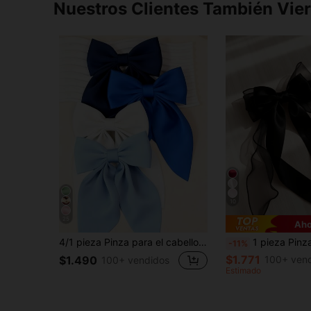
Nuestros Clientes También Vie
10
25
Aho
4/1 pieza Pinza para el cabello con lazo grande azul, Pinza para el cabello con lazo de cola larga suave, Pinza para el cabello de seda y metal vintage, Accesorio para el cabello elegante, Regalo perfecto para niñas, Pinza para el cabello, Clip para el cabello, Pasador para el cabello, Adecuado para la temporada de regreso a la escuela, Temporada de apertura escolar, Accesorio para el cabello de niñas
1 pieza Pinza de pelo con lazo negro sobredimensionado, accesorio de pelo con cinta de satén y tul en capas,
-11%
$1.771
100+ ven
$1.490
100+ vendidos
Estimado