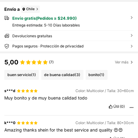
Envío a
Chile
Envío gratis(Pedidos ≥ $24.990)
Entrega estimada:
5-10 Días laborables
Devoluciones gratuitas
Pagos seguros · Protección de privacidad
5,00
(7)
Ver más
buen servicio
(1)
de buena calidad
(3)
bonito
(1)
s***d
Color: Multicolor / Talla: 30*60cm
Muy
bonito
y
de
muy
buena
calidad
todo
Útil
(0)
k***0
Color: Multicolor / Talla: 80*30cm
Amazing
thanks
shein
for
the
best
service
and
quality
😍😍