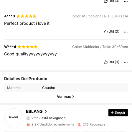
Útil
(0)
A***3
Color: Multicolor / Talla: 50*80 cm
Perfect
product
i
love
it
Útil
(0)
W***d
Color: Multicolor / Talla: 30*60cm
Good
qualityyyyyyyyyyyyy
Útil
(0)
Detalles Del Producto
138 Seguidores
4,68
Material:
Caucho
138 Seguidores
4,68
Ver más
138 Seguidores
4,68
BBLANG
Seguir
k***2
está navegando
138 Seguidores
4,68
9.9K Vendido recientemente
272 Recompra