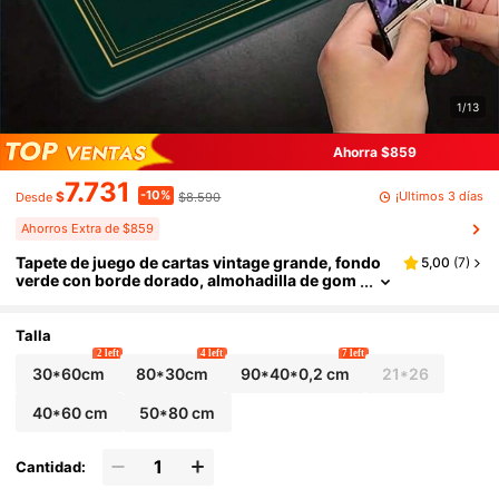
1/13
Ahorra $859
7.731
-10%
¡Últimos 3 días
$
$8.590
Desde
Ahorros Extra de $859
Tapete de juego de cartas vintage grande, fondo
5,00
(
7
)
verde con borde dorado, almohadilla de gom
a antideslizante y duradera, material premiu
m para juegos de cartas TCG RPG de estrategia
Talla
2 left
4 left
7 left
30*60cm
80*30cm
90*40*0,2 cm
21*26
40*60 cm
50*80 cm
Cantidad: