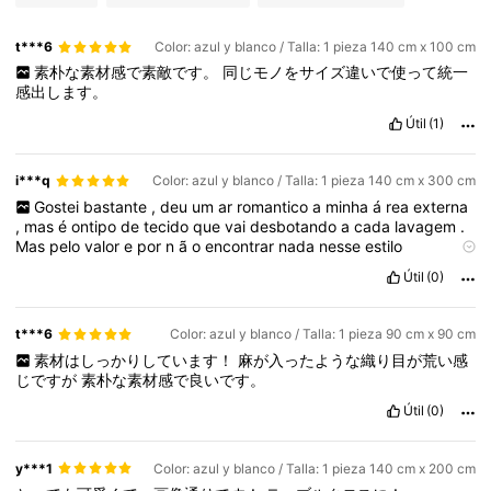
t***6
Color: azul y blanco / Talla: 1 pieza 140 cm x 100 cm
素朴な素材感で素敵です。
同じモノをサイズ違いで使って統一
感出します。
Útil
(1)
i***q
Color: azul y blanco / Talla: 1 pieza 140 cm x 300 cm
Gostei
bastante
,
deu
um
ar
romantico
a
minha
á
rea
externa
,
mas
é
ontipo
de
tecido
que
vai
desbotando
a
cada
lavagem
.
Mas
pelo
valor
e
por
n
ã
o
encontrar
nada
nesse
estilo
facilmente
eu
gostei
bastante
e
compraria
novamente
Útil
(0)
t***6
Color: azul y blanco / Talla: 1 pieza 90 cm x 90 cm
素材はしっかりしています！
麻が入ったような織り目が荒い感
じですが
素朴な素材感で良いです。
Útil
(0)
y***1
Color: azul y blanco / Talla: 1 pieza 140 cm x 200 cm