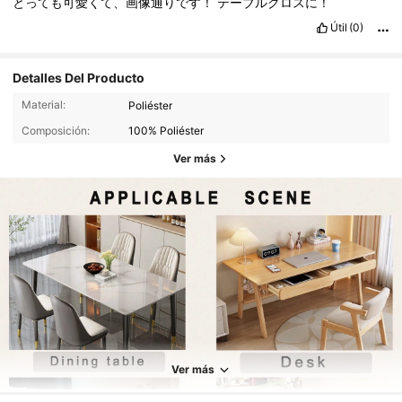
とっても可愛くて、画像通りです！
テーブルクロスに！
Útil
(0)
Detalles Del Producto
Material:
Poliéster
Composición:
100% Poliéster
Ver más
3.1K Seguidores
4,94
3.1K Seguidores
4,94
Ver más