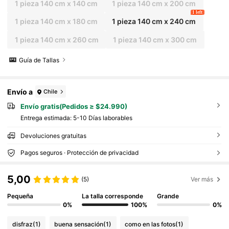
1 pieza 140 cm x 140 cm
1 pieza 140 cm x 200 cm
1 left
1 pieza 140 cm x 180 cm
1 pieza 140 cm x 240 cm
1 pieza 140 cm x 260 cm
1 pieza 140 cm x 300 cm
Guía de Tallas
Envío a
Chile
Envío gratis(Pedidos ≥ $24.990)
Entrega estimada:
5-10 Días laborables
Devoluciones gratuitas
Pagos seguros · Protección de privacidad
5,00
(5)
Ver más
Pequeña
La talla corresponde
Grande
0%
100%
0%
disfraz
(1)
buena sensación
(1)
como en las fotos
(1)