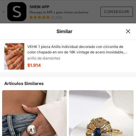
SHEIN APP
×
CONSEGUIR
Descarga la APP y gana ofertas exclusivas
(1,319)
Similar
VKHK 1 pieza Anillo individual decorado con circonita de
color chapado en oro de 18K vintage de acero inoxidable,
adecuado para mujer como regalo de boda
anillo de diamantes
$1.914
Artículos Similares