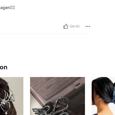
agen👎🏻
Útil (0)
ron