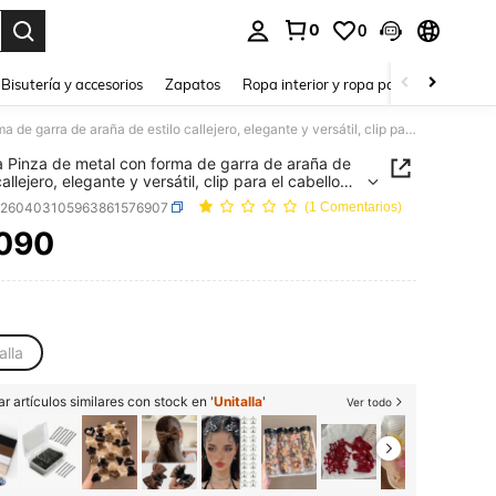
0
0
a. Press Enter to select.
Bisutería y accesorios
Zapatos
Ropa interior y ropa para dormir
Ho
1 pieza Pinza de metal con forma de garra de araña de estilo callejero, elegante y versátil, clip para el cabello para recogidos, atuendos de verano, accesorios para el cabello, clips de playa de verano
a Pinza de metal con forma de garra de araña de
callejero, elegante y versátil, clip para el cabello
ecogidos, atuendos de verano, accesorios para el
c260403105963861576907
(1 Comentarios)
o, clips de playa de verano
.090
ICE AND AVAILABILITY
alla
r artículos similares con stock en '
Unitalla
'
Ver todo