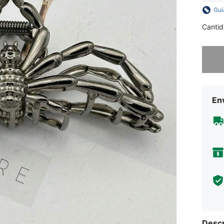
Guí
Cantid
Lo sent
Env
Descr