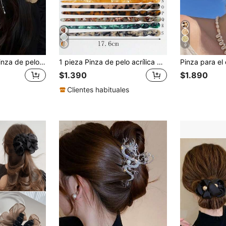
9
1 pieza Elegante pinza de pelo con mariposa hueca y borla, accesorio de pelo etéreo para recogidos de verano
1 pieza Pinza de pelo acrílica minimalista y elegante para mujer, adecuada para uso diario, moño de pelo, pasador de pelo, creador de moño, pieza de pelo, pasadores de peinado, artículos escolares, accesorios para el cabello, accesorios para la cabeza
$1.390
$1.890
Clientes habituales