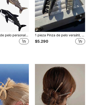
1 pieza Pinza de pelo personalizada con diseño de ballena, diseño premium para moño en la parte trasera de la cabeza, pinza de pelo de gran tamaño para cabello grueso
1 pieza Pinza de pelo versátil, elegante y nueva, adecuada como regalo para amigos, esencial diario
$5.290