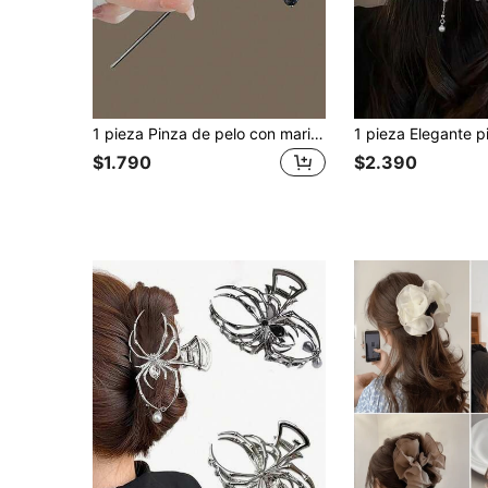
1 pieza Pinza de pelo con mariposa retro, accesorio de pelo de estilo chino único, diseño elegante para mujeres, extensión de moño, creador de moño, pieza de moño, pasadores de peinado, pasadores para el pelo, horquillas, accesorios para el cabello, accesorios para la cabeza
$1.790
$2.390