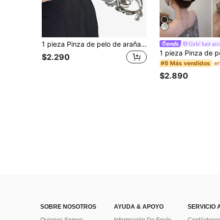
1 pieza Pinza de pelo de araña de metal minimalista con colgante de perla, diseño hueco, pinza de pelo grande para media coleta alta
Girls' hair acc
$2.290
#6 Más vendidos
$2.890
SOBRE NOSOTROS
AYUDA & APOYO
SERVICIO 