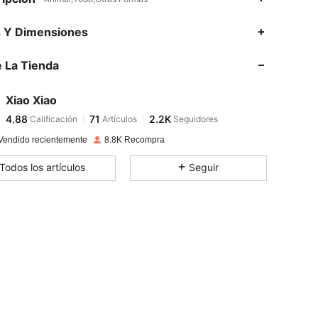
4,88
71
2.2K
s Y Dimensiones
 La Tienda
4,88
71
2.2K
Xiao Xiao
4,88
71
2.2K
Calificación
Artículos
Seguidores
Y***a
pagó
Hace 1 día
Vendido recientemente
8.8K Recompra
4,88
71
2.2K
Todos los artículos
Seguir
4,88
71
2.2K
4,88
71
2.2K
4,88
71
2.2K