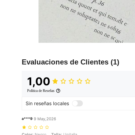
Evaluaciones de Clientes
(1)
1,00
Política de Reseñas
Sin reseñas locales
a***9
9 May,2026
Color: Negro, Talla: Unitalla
Color:
Negro
Talla:
Unitalla