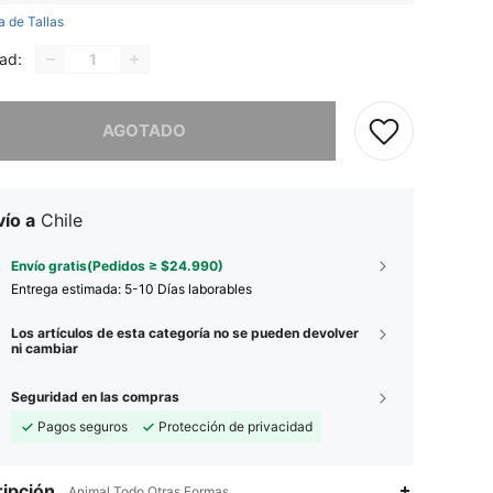
a de Tallas
ad:
imos, este producto está agotado.
AGOTADO
ío a
Chile
Envío gratis(Pedidos ≥ $24.990)
Entrega estimada:
5-10 Días laborables
Los artículos de esta categoría no se pueden devolver
ni cambiar
Seguridad en las compras
Pagos seguros
Protección de privacidad
ipción
Animal,Todo,Otras Formas