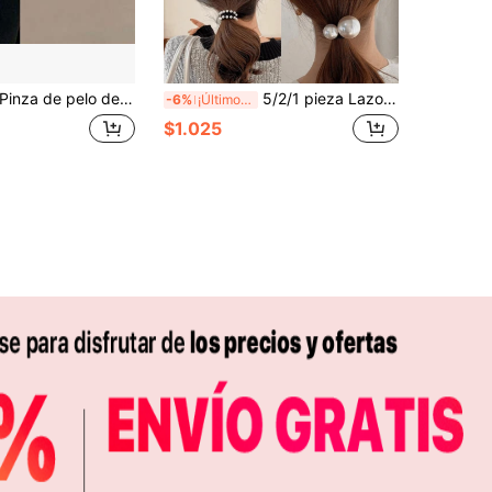
inza de pelo de garra con moño de perla y capullo de flor elegante y de moda para niñas, pinza de pelo elegante para recogido, sujetador de coleta alta
5/2/1 pieza Lazos para el cabello decorativos con perlas falsas, lazos de moda para mujer, cuerdas para el cabello que no dañan, accesorios para peinar el cabello, accesorios para el cabello para festivales y fiestas
-6%
¡Últimos 2 días
$1.025
APP