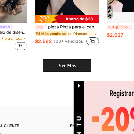
Ahorro de $28
1 pieza Pinza para el cabello con forma de dragón de estilo chino de dibujos animados para mujeres, incrustada con strass y perlas falsas, adecuada para trenzar el cabello
P
essories
-1%
-3%
¡Últimos 2 días
1 pieza Pinza de pelo de diseño de nicho floral coreano grande para mujer, accesorio de pelo de verano de gran tamaño para cabello grueso, pinza de pelo de playa de verano
en Diamante de imitación Accesorios para el cabell
#4 Más vendidos
$2.027
en Fibra sintética Accesorios para el cabello de l
$2.562
100+ vendidos
Ver Más
AL CLIENTE
ENCUÉNTRANOS EN