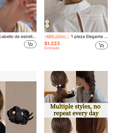
Pinza para el cabello de estrella de mar de metal dorado, pinza para el cabello grande de playa tropical oceánica, accesorio para el cabello de verano antideslizante para mujeres y niñas
1 pieza Elegante y simple pinza para moño de uso diario, accesorio versátil para el cabello de mujer, pasador para moño, creador de moño, pieza para moño, pasadores para peinado, artículos escolares, accesorios para el cabello, accesorios para la cabeza, pinzas de garra, pasador
-12%
¡Últimos 2 días
$1.223
Estimado