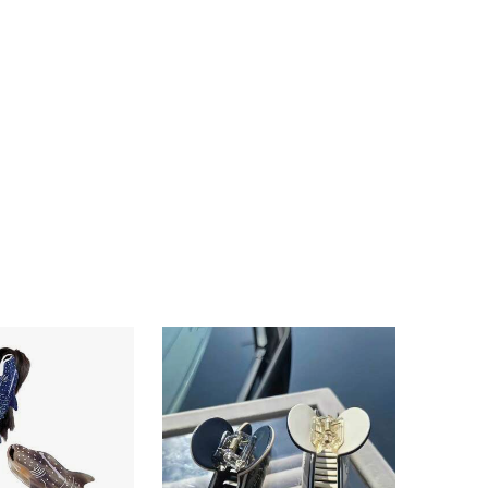
4,88
71
2.2K
4,88
71
2.2K
4,88
71
2.2K