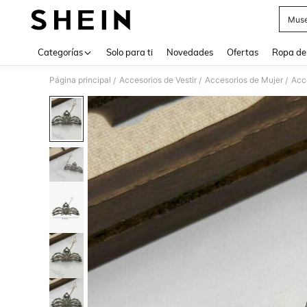
Muse
Use up 
Categorías
Solo para ti
Novedades
Ofertas
Ropa de
Página principal
Accesorios de Vestir
Accesorios de Mujer
Acce
/
/
/