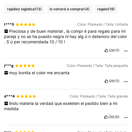
rapidez logística
(13)
lo volveré a comprar
(4)
regalo
(19)
t***5
Color: Plateado / Talla: Unitalla
Preciosa
y
de
buen
material
,
la
compr
é
para
regalo
para
mi
pareja
y
no
se
ha
puesto
negra
ni
hay
alg
ú
n
deterioro
del
color
.
S
ú
per
recomendada
10
/
10
!
Útil
(1)
j***g
Color: Plateado / Talla: Talla pequeña
muy
bonita
el
color
me
encanta
Útil
(1)
d***4
Color: Plateado / Talla: Talla grande
lindo
materia
la
verdad
que
exeleten
el
pedido
bien
a
mi
medida
Útil
(0)