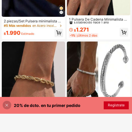
#2 Más vendidos
en Oro Amarillo Pulseras De Hombre
Establecido hace 1 año
1 Pulsera De Cadena Minimalista M
2 piezas/Set Pulsera minimalista de
etálica De Moda Para Hombre, Reg
#2 Más vendidos
#2 Más vendidos
en Oro Amarillo Pulseras De Hombre
en Oro Amarillo Pulseras De Hombre
doble capa para hombre, cadena re
#5 Más vendidos
en Acero inoxidable Conjuntos de pulseras para hom
alo De Fiesta
1.271
torcida de acero inoxidable, acceso
Establecido hace 1 año
Establecido hace 1 año
$
1.990
rio versátil para uso diario y fiestas,
$
Estimado
#2 Más vendidos
en Oro Amarillo Pulseras De Hombre
-1%
¡Últimos 2 días
graduación, Día de San Valentín, re
Establecido hace 1 año
galo del Día del Padre
20% de dcto. en tu primer pedido
AÑADIR A LA BOLSA
Regístrate
¡8% DE DESCUENTO!
1 pieza Brazalete de aleación de m
oda para hombres, diseñado con br
1.590
$
azalete de aleación grabado, con di
jes y amuletos, brazalete abierto, a
decuado como regalo de joyería par
a hombres y mujeres
1 pulsera de cadena torcida minimal