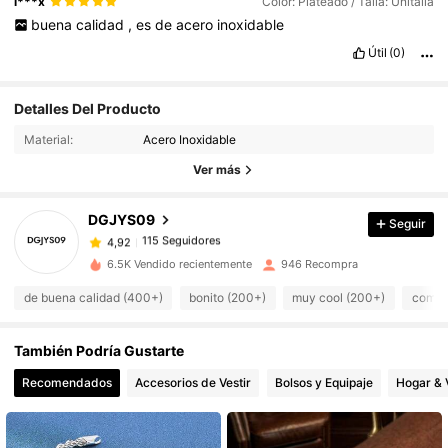
l***x
Color: Plateado / Talla: Unitalla
buena
calidad
,
es
de
acero
inoxidable
Útil
(0)
Detalles Del Producto
115 Seguidores
4,92
Material:
Acero Inoxidable
Ver más
115 Seguidores
4,92
DGJYS09
Seguir
115 Seguidores
4,92
6.5K Vendido recientemente
946 Recompra
de buena calidad (400+)
bonito (200+)
muy cool (200+)
como e
115 Seguidores
4,92
También Podría Gustarte
115 Seguidores
4,92
Recomendados
Accesorios de Vestir
Bolsos y Equipaje
Hogar & 
115 Seguidores
4,92