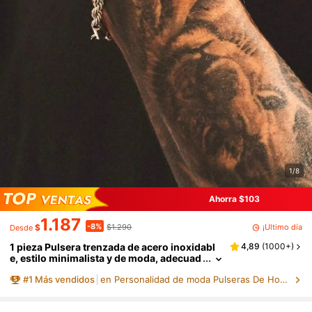
1/8
Ahorra $103
1.187
-8%
¡Último día
$
$1.290
Desde
1 pieza Pulsera trenzada de acero inoxidabl
4,89
(
1000+
)
e, estilo minimalista y de moda, adecuad
a para uso diario y citas, regalo de joyerí
#
1
Más vendidos
en Personalidad de moda Pulseras De Hombre
a (Talla única = 20cm)