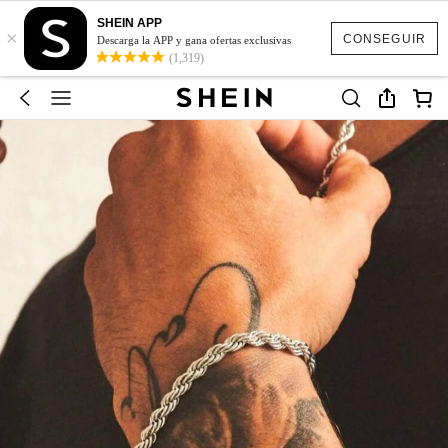
SHEIN APP
×
CONSEGUIR
Descarga la APP y gana ofertas exclusivas
(1,319)