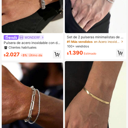
Set de 2 pulseras minimalistas de a
WONDERF
cero inoxidable para hombres, apta
#1 Más vendidos
en Acero inoxidable Pulseras De Hombre
Pulsera de acero inoxidable con dis
s para uso diario, citas, fiestas, gran
100+ vendidos
eño de rombo multifacético, resiste
Clientes habituales
regalo para hombres
nte a la decoloración e impermeabl
1.390
2.027
$
Estimado
e, estilo industrial hip-hop, unisex p
$
-3%
Último día
ara uso diario, desplazamientos y fi
estas, regalo