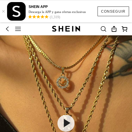
SHEIN APP
×
CONSEGUIR
Descarga la APP y gana ofertas exclusivas
(1,319)