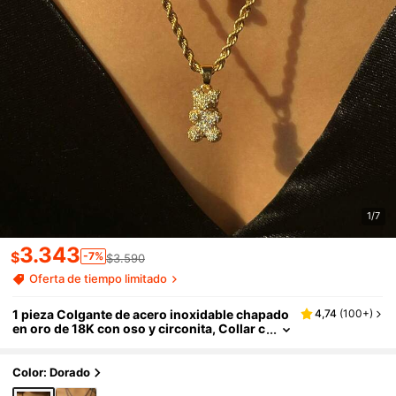
1/7
3.343
$
-7%
$3.590
Oferta de tiempo limitado
1 pieza Colgante de acero inoxidable chapado
4,74
(
100+
)
en oro de 18K con oso y circonita, Collar c
on cadena retorcida de acero inoxidable,
Adecuado para uso diario de mujeres, Collar d
e moda callejera Y2K, Lindo regalo de verano
Color: Dorado
para mujeres