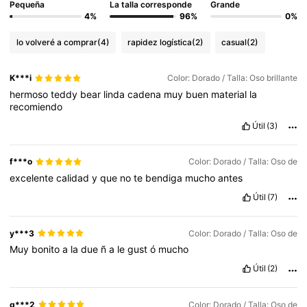
Pequeña
La talla corresponde
Grande
4%
96%
0%
lo volveré a comprar
(4)
rapidez logística
(2)
casual
(2)
K***i
Color: Dorado / Talla: Oso brillante
hermoso
teddy
bear
linda
cadena
muy
buen
material
la
recomiendo
Útil
(3)
f***o
Color: Dorado / Talla: Oso de
excelente
calidad
y
que
no
te
bendiga
mucho
antes
Útil
(7)
y***3
Color: Dorado / Talla: Oso de
Muy
bonito
a
la
due
ñ
a
le
gust
ó
mucho
Útil
(2)
g***2
Color: Dorado / Talla: Oso de