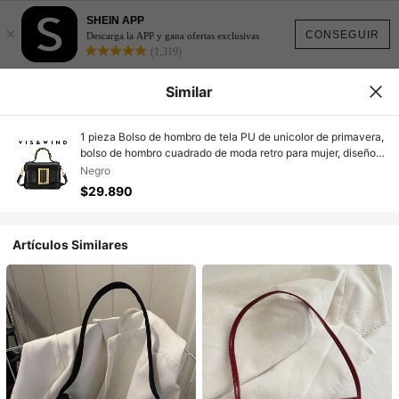
SHEIN APP
×
CONSEGUIR
Descarga la APP y gana ofertas exclusivas
(1,319)
Similar
1 pieza Bolso de hombro de tela PU de unicolor de primavera,
bolso de hombro cuadrado de moda retro para mujer, diseño
de asa superior única, cierre de presión, correa de hombro
Negro
ajustable y desmontable para uso al hombro o cruzado,
$29.890
adecuado para oficina, campus, trabajo, transporte,
exteriores, viajes y ocasiones casuales
Artículos Similares