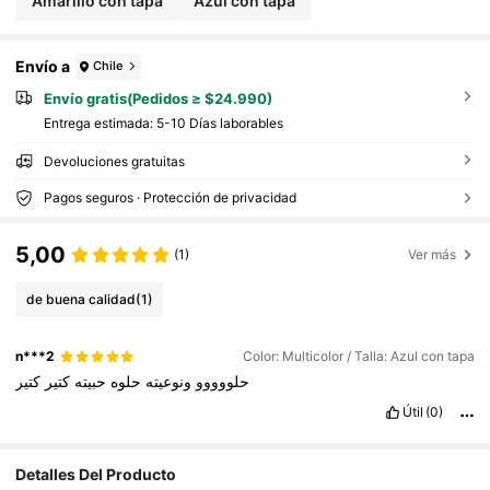
Amarillo con tapa
Azul con tapa
Envío a
Chile
Envío gratis(Pedidos ≥ $24.990)
Entrega estimada:
5-10 Días laborables
Devoluciones gratuitas
Pagos seguros · Protección de privacidad
5,00
(1)
Ver más
de buena calidad
(1)
n***2
Color: Multicolor / Talla: Azul con tapa
حلووووو
ونوعيته
حلوه
حبيته
كتير
كتير
Útil
(0)
Detalles Del Producto
12 Seguidores
4,90