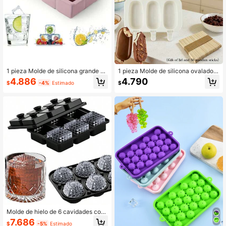
1 pieza Molde de silicona grande de
1 pieza Molde de silicona ovalado d
2", molde de hielo cuadrado flexible,
e 3 cavidades para polos de hielo, f
4.886
4.790
$
-4%
Estimado
$
diseño apilable
abricante de polos de helado DIY, in
cluye tapa y 50 palitos de madera
Molde de hielo de 6 cavidades con
forma de diamante, reutilizable, fabr
7.686
$
-5%
Estimado
icador de hielo, herramientas para h