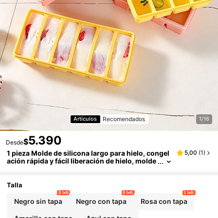
Recomendados
Artículos
1/16
5.390
$
Desde
1 pieza Molde de silicona largo para hielo, congel
5,00
(
1
)
ación rápida y fácil liberación de hielo, molde
de hielo casero DIY, molde para pasteles, mol
de para paletas, caja esencial para hacer hielo en
verano, se usa para congelar café, bebidas, leche
Talla
8 left
8 left
1 left
Negro sin tapa
Negro con tapa
Rosa con tapa