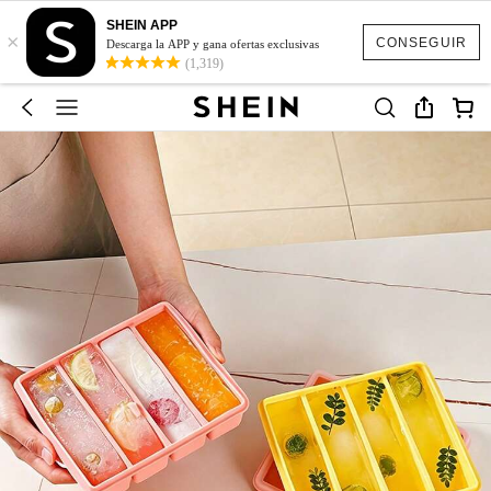
SHEIN APP
×
CONSEGUIR
Descarga la APP y gana ofertas exclusivas
(1,319)