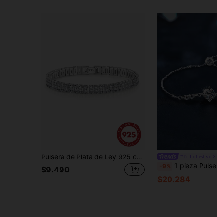
Pulsera de Plata de Ley 925 con Circonita, Unisex, Minimalista Personalizada Hecha a Mano, Regalo de Cumpleaños para Novia, Uso Diario
#BrilloFestivo
1 pieza Pulsera de plata de ley 925 con Moissanita de 1 quilate de lujo para mujeres, adecuada para uso diario, fiestas, 
-9%
$9.490
$20.284