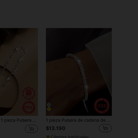
 minimalista de nicho, regalo para mejor amiga, para ti misma, madre, accesorio de joyería para mujer, joyería de plata chapada en oro, regalo exquisito para uso diario
1 pieza Pulsera de cadena de cola de fénix de plata de ley 925, minimalista y de moda, adecuada para uso diario de mujeres, regalo del Día de San Valentín
$13.190
Clientes habituales