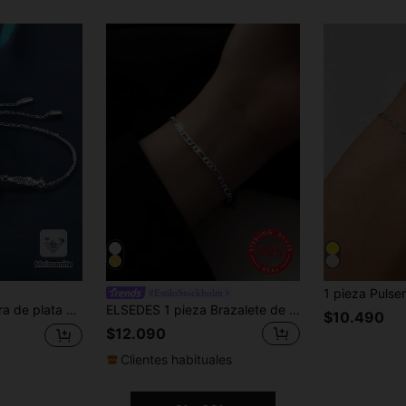
#EstiloStockholm
vacaciones, cumpleaños, Día de San Valentín, Día de la Madre, aniversario de bodas, regalo de joyería
ELSEDES 1 pieza Brazalete de cadena geométrica de plata de ley S925 hecho a mano, de moda y elegante, adecuado para uso diario, oficina y eventos de las mujeres
$10.490
$12.090
Clientes habituales