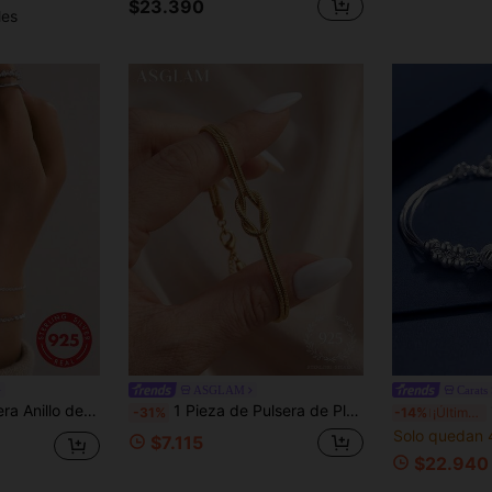
DESCUENTO
$23.390
Límite de $49.353
les
Por tiempo limitado
Pedidos de +$55.871
ASGLAM
Carats 
e Plata de Ley, Hipoalergénica, Adecuada para Uso Diario/Fiesta/Cita de Mujeres
1 Pieza de Pulsera de Plata de Ley 925 de Doble Capa con Diseño de Hueso de Serpiente Elegante, Hermoso, Simple y de Moda, Ideal para Noches de Citas de Mujeres
1 
-31%
-14%
¡Últimos 3 días
Solo quedan 
$7.115
$22.940