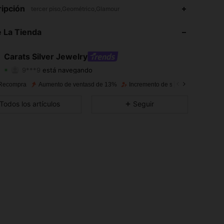
4,88
351
5.1K
ipción
tercer piso,Geométrico,Glamour
4,88
351
5.1K
 La Tienda
4,88
351
5.1K
Carats Silver Jewelry
9***9
está navegando
4,88
351
5.1K
Calificación
Artículos
Seguidores
Recompra
Aumento de ventasd de 13%
Incremento de seguidores de 12%
4,88
351
5.1K
Todos los artículos
Seguir
4,88
351
5.1K
4,88
351
5.1K
4,88
351
5.1K
4,88
351
5.1K
4,88
351
5.1K