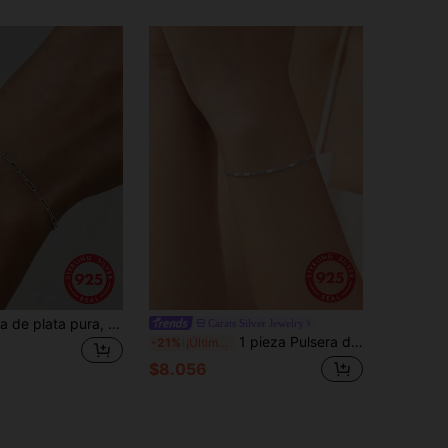
1 pieza Pulsera de plata pura, diseño de , joyería de lujo minimalista pequeña y delicada
Carats Silver Jewelry
1 pieza Pulsera de plata de ley S925 con diseño rectangular minimalista para mujeres, estilo frío de nicho Ins, elegante y de moda, cadena fina adecuada para uso individual o en capas, versátil para ir al trabajo y uso diario
-21%
¡Últimos 3 días
$8.056