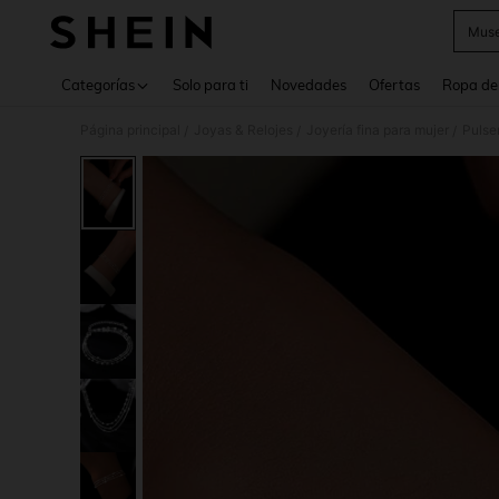
Muse
Use up 
Categorías
Solo para ti
Novedades
Ofertas
Ropa de
Página principal
Joyas & Relojes
Joyería fina para mujer
Pulse
/
/
/