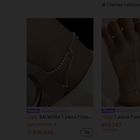
Clientes habitua
#EstéticaConClase
JASMTNE-J
BALMORA 1 pieza Pulsera redonda de cuentas de plata de ley S925 de alta gama, regalo versátil unisex
1 pieza Pulsera Anillo de Diamante Estrella Octogonal de Plata de Ley 925, Pulsera d
-13%
-12%
Solo quedan 4
$10.287
Estimado
$19.636