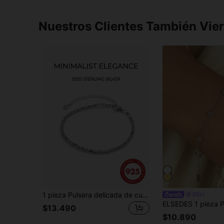
Nuestros Clientes También Vie
1 pieza Pulsera delicada de cuentas de plata de la tribu Karen Hill, regalo de lujo
JFD
$13.490
$10.890