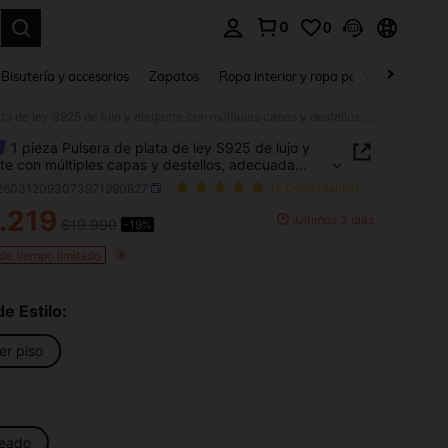
0
0
a. Press Enter to select.
Bisutería y accesorios
Zapatos
Ropa interior y ropa para dormir
Ho
1 pieza Pulsera de plata de ley S925 de lujo y elegante con múltiples capas y destellos, adecuada para usar en fiestas, accesorio versátil de diseño único, regalo de vacaciones para mujeres
1 pieza Pulsera de plata de ley S925 de lujo y
te con múltiples capas y destellos, adecuada
sar en fiestas, accesorio versátil de diseño único,
j260312093073971990827
(1 Comentarios)
 de vacaciones para mujeres
.219
¡Últimos 3 días
$19.990
-19%
ICE AND AVAILABILITY
 de tiempo limitado
de Estilo:
er piso
teado