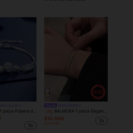
Silver Jewelry
BALMORA
pieza Pulsera de cuentas de plata de ley S925 de Tres Vidas Tres Mundos, pulsera minimalista de lujo de mujer con cuentas redondas multicapa y diseño auspicioso como accesorio y regalo
BALMORA 1 pieza Elegante y lujoso brazalete de doble capa de plata de ley S925 con circonita, regalo elegante para mujeres, fiestas y amigos
-7%
4
$10.686
Estimado