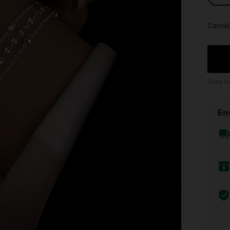
Cantid
Gana h
Env