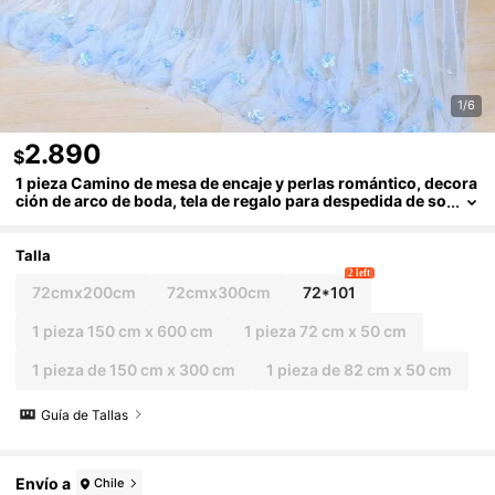
1/6
2.890
$
1 pieza Camino de mesa de encaje y perlas romántico, decora
ción de arco de boda, tela de regalo para despedida de so
ltera, mantel de encaje y perlas elegante, adecuado para
eventos, bordado transparente resistente a las arrugas para
mesa de postres
Talla
2 left
72cmx200cm
72cmx300cm
72*101
1 pieza 150 cm x 600 cm
1 pieza 72 cm x 50 cm
1 pieza de 150 cm x 300 cm
1 pieza de 82 cm x 50 cm
Guía de Tallas
Envío a
Chile