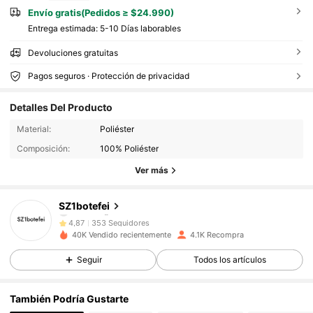
Envío gratis(Pedidos ≥ $24.990)
Entrega estimada:
5-10 Días laborables
Devoluciones gratuitas
Pagos seguros · Protección de privacidad
353 Seguidores
4,87
Detalles Del Producto
353 Seguidores
4,87
Material:
Poliéster
Composición:
100% Poliéster
353 Seguidores
4,87
Ver más
353 Seguidores
4,87
353 Seguidores
4,87
SZ1botefei
353 Seguidores
4,87
40K Vendido recientemente
4.1K Recompra
353 Seguidores
4,87
Seguir
Todos los artículos
353 Seguidores
4,87
353 Seguidores
4,87
También Podría Gustarte