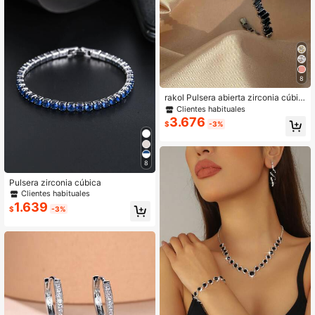
8
rakol Pulsera abierta zirconia cúbic
a adorno para mujeres para fiesta b
Clientes habituales
anquete boda
3.676
$
-3%
8
Pulsera zirconia cúbica
Clientes habituales
1.639
$
-3%