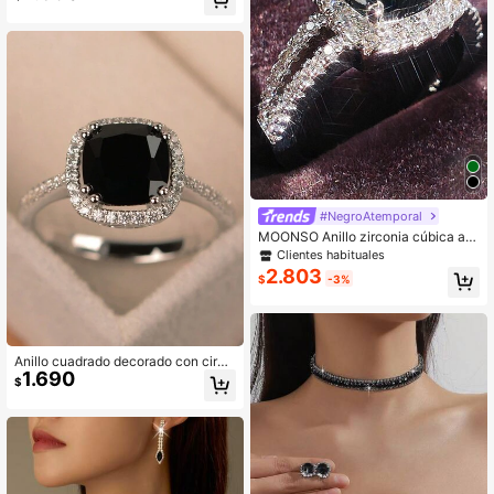
Clientes habituales
#NegroAtemporal
MOONSO Anillo zirconia cúbica ad
orno
Clientes habituales
2.803
$
-3%
Anillo cuadrado decorado con circo
1.690
nita cúbica, elegante y de lujo para
$
mujer