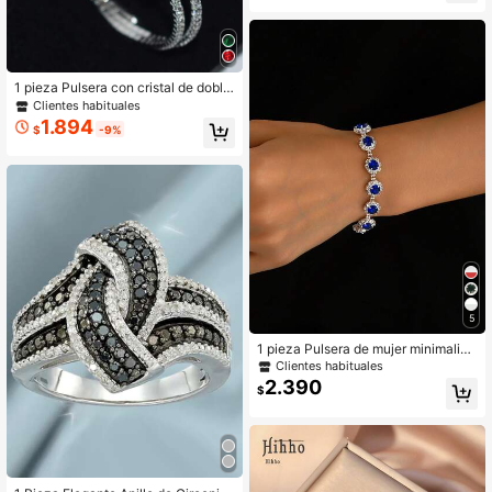
1 pieza Pulsera con cristal de doble
capa de moda para mujer
Clientes habituales
1.894
$
-9%
5
1 pieza Pulsera de mujer minimalist
a y elegante con adorno de strass y
Clientes habituales
cadena, adecuada para uso diario
2.390
$