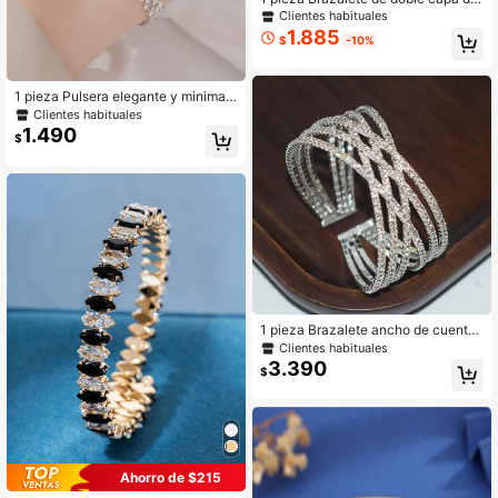
cristal de moda adecuado para muj
Clientes habituales
eres
1.885
$
-10%
1 pieza Pulsera elegante y minimali
sta con cristales brillantes, adecuad
Clientes habituales
o para bodas, fiestas y uso diario de
1.490
$
mujeres
1 pieza Brazalete ancho de cuentas
de cristal de 6 hileras con diseño de
Clientes habituales
cruz exagerado
3.390
$
Ahorro de $215