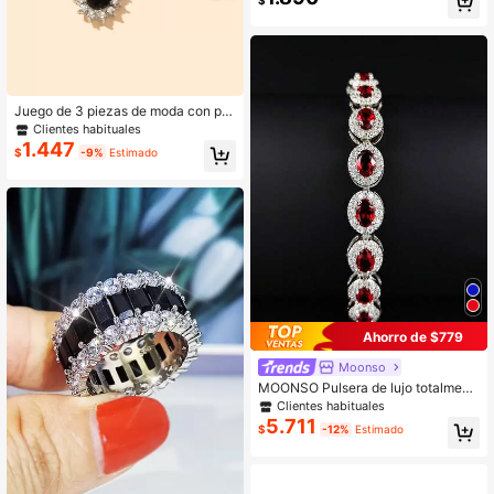
eales para citas, compromisos, aniv
ersarios y bodas para mujeres y niñ
as, con circonita cúbica como regal
o
Juego de 3 piezas de moda con pe
ndientes colgantes plateados y neg
Clientes habituales
ros, 2 collares y 1 pieza
1.447
$
-9%
Estimado
Ahorro de $779
Moonso
MOONSO Pulsera de lujo totalment
e pavimentada con óvalo rojo y circ
Clientes habituales
onita sintética brillante S6923
5.711
$
-12%
Estimado