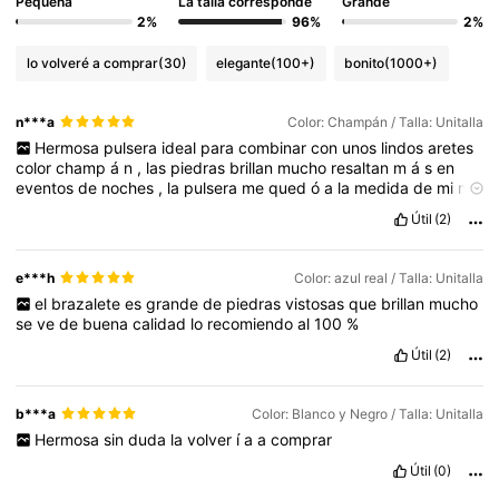
Pequeña
La talla corresponde
Grande
2%
96%
2%
lo volveré a comprar
(30)
elegante
(100+)
bonito
(1000+)
n***a
Color: Champán / Talla: Unitalla
Hermosa
pulsera
ideal
para
combinar
con
unos
lindos
aretes
color
champ
á
n
,
las
piedras
brillan
mucho
resaltan
m
á
s
en
eventos
de
noches
,
la
pulsera
me
qued
ó
a
la
medida
de
mi
mu
ñ
eca
…
Útil
(2)
e***h
Color: azul real / Talla: Unitalla
el
brazalete
es
grande
de
piedras
vistosas
que
brillan
mucho
se
ve
de
buena
calidad
lo
recomiendo
al
100
%
Útil
(2)
b***a
Color: Blanco y Negro / Talla: Unitalla
Hermosa
sin
duda
la
volver
í
a
a
comprar
Útil
(0)