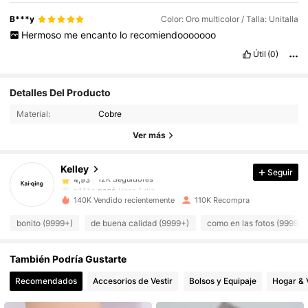
B***y
Color: Oro multicolor / Talla: Unitalla
Hermoso
me
encanto
lo
recomiendooooooo
Útil
(0)
12K Seguidores
4,93
Detalles Del Producto
Material:
Cobre
12K Seguidores
4,93
Ver más
Kelley
Seguir
12K Seguidores
4,93
p***o
pagó
Hace 1 día
140K Vendido recientemente
110K Recompra
12K Seguidores
4,93
bonito (9999+)
de buena calidad (9999+)
como en las fotos (9999+)
También Podría Gustarte
12K Seguidores
4,93
Recomendados
Accesorios de Vestir
Bolsos y Equipaje
Hogar & 
12K Seguidores
4,93