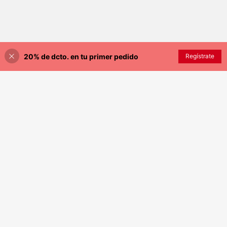
20% de dcto. en tu primer pedido
AÑADIR A LA BOLSA
Regístrate