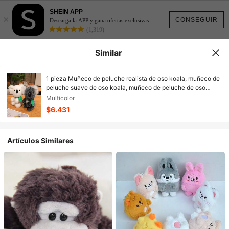
SHEIN APP
×
CONSEGUIR
Descarga la APP y gana ofertas exclusivas
(1,319)
Similar
1 pieza Muñeco de peluche realista de oso koala, muñeco de
peluche suave de oso koala, muñeco de peluche de oso
koala lindo y realista, muñeco de peluche para niños,
Multicolor
decoración del hogar, adecuado para niños y niñas, regalo
$6.431
para fiestas, regalo del Día del Niño, regalo de cumpleaños,
Acción de Gracias, Navidad
Artículos Similares