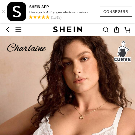
SHEIN APP
×
CONSEGUIR
Descarga la APP y gana ofertas exclusivas
(1,319)