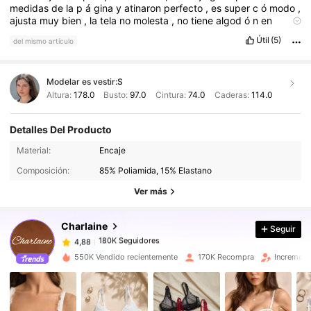
medidas
de
la
p
á
gina
y
atinaron
perfecto
,
es
super
c
ó
modo
,
ajusta
muy
bien
,
la
tela
no
molesta
,
no
tiene
algod
ó
n
en
frente
as
í
que
te
recoge
completo
el
seno
,
la
verdad
100
%
Útil
(5)
del mismo artículo
recomendado
Modelar es vestir:
S
Altura:
178.0
Busto:
97.0
Cintura:
74.0
Caderas:
114.0
Detalles Del Producto
Material:
Encaje
180K Seguidores
4,88
Composición:
85% Poliamida, 15% Elastano
Ver más
180K Seguidores
4,88
Charlaine
Seguir
180K Seguidores
4,88
550K Vendido recientemente
170K Recompra
Increment
180K Seguidores
4,88