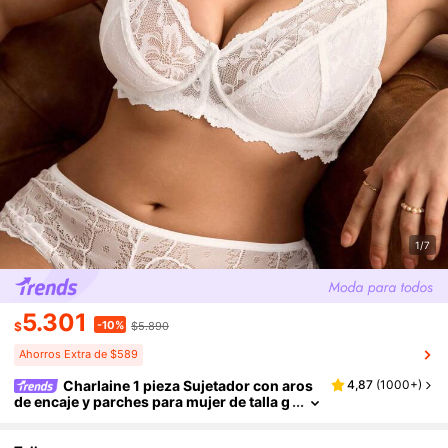
1/7
5.301
-10%
$
$5.890
Ahorros Extra de $589
Charlaine 1 pieza Sujetador con aros
4,87
(
1000+
)
de encaje y parches para mujer de talla g
rande, cómodo y con efecto de elevación