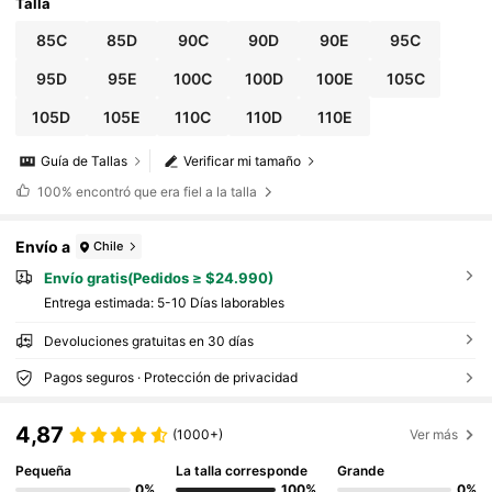
Talla
85C
85D
90C
90D
90E
95C
95D
95E
100C
100D
100E
105C
105D
105E
110C
110D
110E
Guía de Tallas
Verificar mi tamaño
100%
encontró que era fiel a la talla
Envío a
Chile
Envío gratis(Pedidos ≥ $24.990)
Entrega estimada:
5-10 Días laborables
Devoluciones gratuitas en 30 días
Pagos seguros · Protección de privacidad
4,87
(1000+)
Ver más
Pequeña
La talla corresponde
Grande
0%
100%
0%