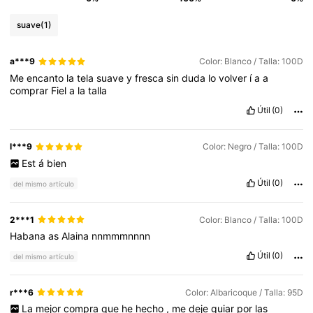
suave
(1)
a***9
Color: Blanco / Talla: 100D
Me
encanto
la
tela
suave
y
fresca
sin
duda
lo
volver
í
a
a
comprar
Fiel
a
la
talla
Útil
(0)
l***9
Color: Negro / Talla: 100D
Est
á
bien
Útil
(0)
del mismo artículo
2***1
Color: Blanco / Talla: 100D
Habana
as
Alaina
nnmmmnnnn
Útil
(0)
del mismo artículo
r***6
Color: Albaricoque / Talla: 95D
La
mejor
compra
que
he
hecho
,
me
deje
guiar
por
las